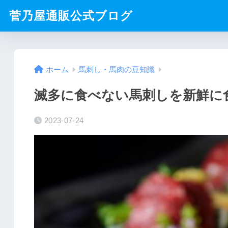
菅乃屋通販公式ブログ
ホーム
馬刺し・馬肉の豆知識
滅多に食べない馬刺しを新鮮に
2023-07-24