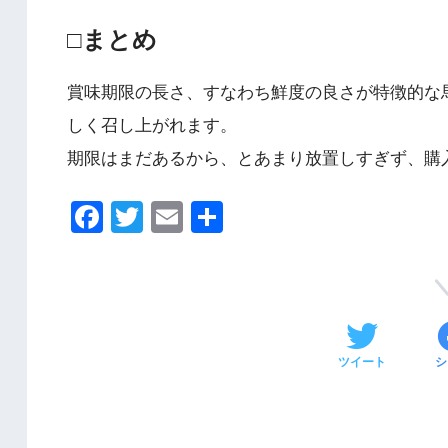
□まとめ
賞味期限の長さ、すなわち鮮度の良さが特徴的な
しく召し上がれます。
期限はまだあるから、とあまり放置しすぎず、購
F
T
E
共
a
wi
m
有
c
tt
ail
e
er
b
ツイート
シ
o
o
k