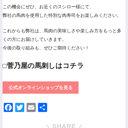
この機会にぜひ、お近くのスシロー様にて、
弊社の馬肉を使用した特別な肉寿司をお楽しみください。
これからも弊社は、馬肉の美味しさや楽しみ方をもっと多
くの方にお届けしていきます。
今後の取り組みも、ぜひご期待ください！
□菅乃屋の馬刺しはコチラ
公式オンラインショップを見る
F
T
E
共
a
wi
m
有
c
tt
ail
SHARE