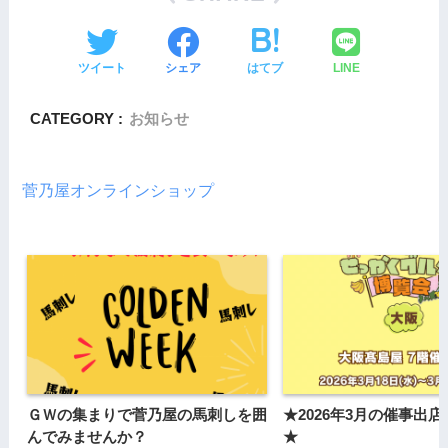
e
er
b
ツイート
シェア
はてブ
LINE
o
o
CATEGORY :
お知らせ
k
菅乃屋オンラインショップ
ＧＷの集まりで菅乃屋の馬刺しを囲
★2026年3月の催事出
んでみませんか？
★