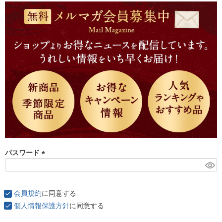
須
)
パスワード
(
必
須
会員規約
に同意する
)
個人情報保護方針
に同意する