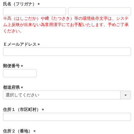
須
氏名（フリガナ）
)
(
必
※髙（はしごだか）や﨑（たつさき）等の環境依存文字は、システ
須
ム上反映が出来ない為常用漢字にてお手配いたします。予めご了承
)
ください。
Ｅメールアドレス
(
必
須
郵便番号
)
(
必
須
都道府県
)
(
必
須
住所１（市区町村）
)
(
必
須
住所２（番地）