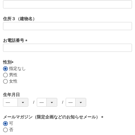
)
(
必
須
住所３（建物名）
)
お電話番号
(
必
須
性別
)
指定なし
(
男性
必
女性
須
)
生年月日
メールマガジン（限定企画などのお知らせメール）
可
(
否
必