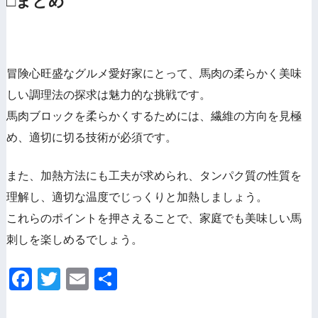
□まとめ
冒険心旺盛なグルメ愛好家にとって、馬肉の柔らかく美味
しい調理法の探求は魅力的な挑戦です。
馬肉ブロックを柔らかくするためには、繊維の方向を見極
め、適切に切る技術が必須です。
また、加熱方法にも工夫が求められ、タンパク質の性質を
理解し、適切な温度でじっくりと加熱しましょう。
これらのポイントを押さえることで、家庭でも美味しい馬
刺しを楽しめるでしょう。
F
T
E
共
a
wi
m
有