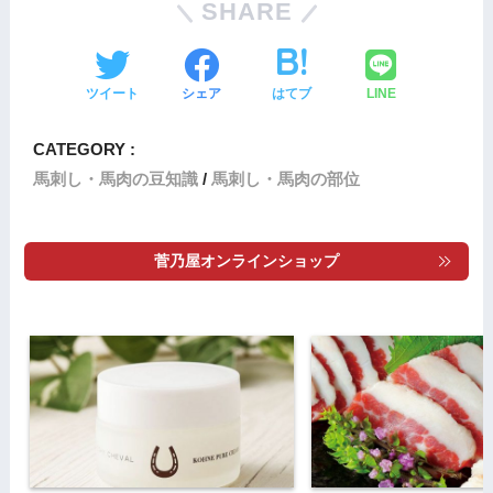
c
tt
ail
SHARE
e
er
b
ツイート
シェア
はてブ
LINE
o
o
CATEGORY :
k
馬刺し・馬肉の豆知識
馬刺し・馬肉の部位
菅乃屋オンラインショップ