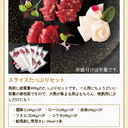
スライスたっぷりセット
馬刺し総重量400gのたっぷりセットです。一人用にちょうどいい
容量の個包装ですので、大勢が集まる席はもちろん、晩酌用に少
しだけにも！
・霜降り(40g)×2P
・ロース(40g)×2P
・赤身(40g)×2P
・フタエゴ(40g)×2P
・コウネ(40g)×2P
・鮮馬刺し専用タレ 50ml×1本