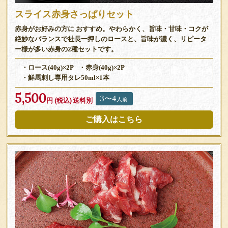
スライス赤身さっぱりセット
赤身がお好みの方に おすすめ。やわらかく、旨味・甘味・コクが
絶妙なバランスで社長一押しのロースと、旨味が濃く、リピータ
ー様が多い赤身の2種セットです。
・ロース(40g)×2P
・赤身(40g)×2P
・鮮馬刺し専用タレ50ml×1本
5,500
3〜4
人前
円 (税込)
送料別
ご購入はこちら