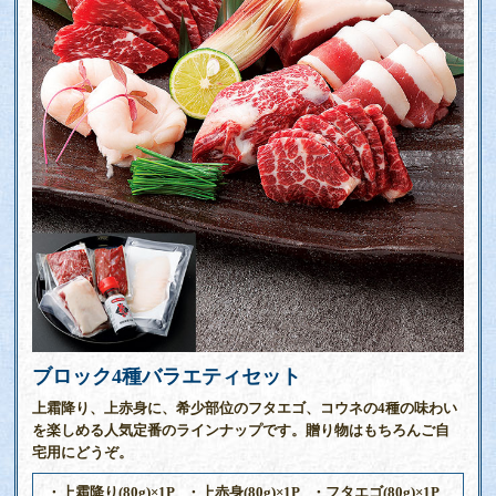
ブロック4種バラエティセット
上霜降り、上赤身に、希少部位のフタエゴ、コウネの4種の味わい
を楽しめる人気定番のラインナップです。贈り物はもちろんご自
宅用にどうぞ。
・上霜降り(80g)×1P
・上赤身(80g)×1P
・フタエゴ(80g)×1P