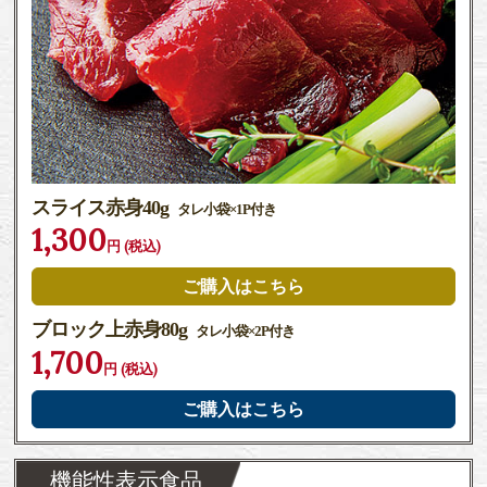
スライス赤身40g
タレ小袋×1P付き
1,300
円 (税込)
ご購入はこちら
ブロック上赤身80g
タレ小袋×2P付き
1,700
円 (税込)
ご購入はこちら
機能性表示食品