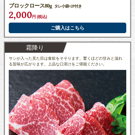
ブロックロース80g
タレ小袋×2P付き
2,000
円 (税込)
ご購入はこちら
霜降り
サシが入った見た目は食欲をそそります。驚くほどの甘みと溢れ
る旨味が広がります。上品な口溶けをご堪能ください。