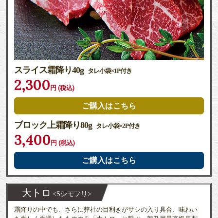
スライス霜降り40g
タレ小袋×1P付き
2,300
円 (税込)
ご購入はこちら
ブロック上霜降り80g
タレ小袋×2P付き
3,400
円 (税込)
ご購入はこちら
大トロ
<Sシモフリ>
霜降りの中でも、さらに弊社の目利きがサシの入り具合、味わい