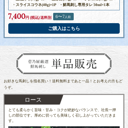
・スライスコウネ(40g)×1P
・鮮馬刺し専用タレ 50ml×1本
7,400
6〜7
人前
円 (税込)
送料別
ご購入はこちら
お好きな馬刺しを指名買い！
送料無料まであと一品！とお考えの方もど
うぞ。
ロース
とても柔らかく旨味・甘み・コクが絶妙なバランスで、社長一押
しの部位です。厚めに切っても美味しく召し上がっていただきま
す。