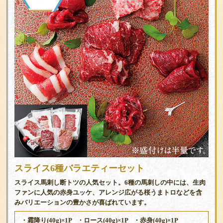
スライス6種バラエティーセット
スライス馬刺し断トツの人気セット。6種の馬刺しの中には、生肉
ファンに人気の赤身ユッケ、アレンジ広がる桜うまトロなどを含
みバリエーションの豊かさが喜ばれています。
・霜降り(40g)×1P
・ロース(40g)×1P
・赤身(40g)×1P