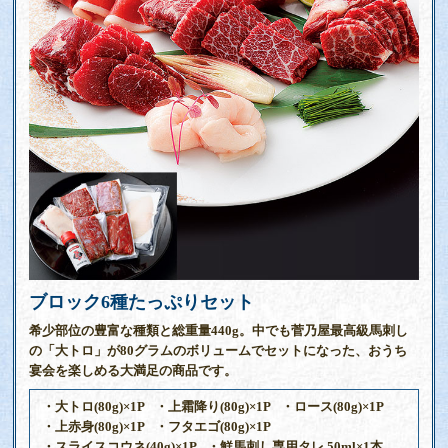
ブロック6種たっぷりセット
希少部位の豊富な種類と総重量440g。中でも菅乃屋最高級馬刺し
の「大トロ」が80グラムのボリュームでセットになった、おうち
宴会を楽しめる大満足の商品です。
・大トロ(80g)×1P
・上霜降り(80g)×1P
・ロース(80g)×1P
・上赤身(80g)×1P
・フタエゴ(80g)×1P
・スライスコウネ(40g)×1P
・鮮馬刺し専用タレ 50ml×1本