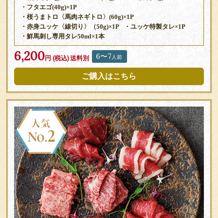
・フタエゴ(40g)×1P
・桜うまトロ〈馬肉ネギトロ〉(60g)×1P
・赤身ユッケ〈線切り〉（50g)×1P
・ユッケ特製タレ×1P
・鮮馬刺し専用タレ50ml×1本
6,200
6〜7
人前
円 (税込)
送料別
ご購入はこちら