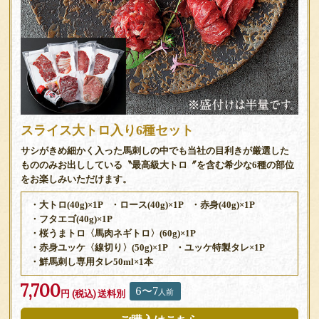
スライス大トロ入り6種セット
サシがきめ細かく入った馬刺しの中でも当社の目利きが厳選した
もののみお出ししている〝最高級大トロ〞を含む希少な6種の部位
をお楽しみいただけます。
・大トロ(40g)×1P
・ロース(40g)×1P
・赤身(40g)×1P
・フタエゴ(40g)×1P
・桜うまトロ〈馬肉ネギトロ〉(60g)×1P
・赤身ユッケ〈線切り〉(50g)×1P
・ユッケ特製タレ×1P
・鮮馬刺し専用タレ50ml×1本
7,700
6〜7
人前
円 (税込)
送料別