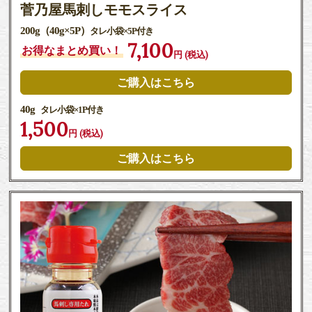
菅乃屋馬刺しモモスライス
200g（40g×5P）
タレ小袋×5P付き
7,100
お得なまとめ買い！
円 (税込)
ご購入はこちら
40g
タレ小袋×1P付き
1,500
円 (税込)
ご購入はこちら