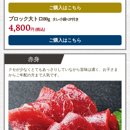
ご購入はこちら
ブロック大トロ80g
タレ小袋×2P付き
4,800
円 (税込)
ご購入はこちら
赤身
クセが少なくとてもあっさりしていながら旨味は濃く、お子さま
からご年配の方まで人気です。