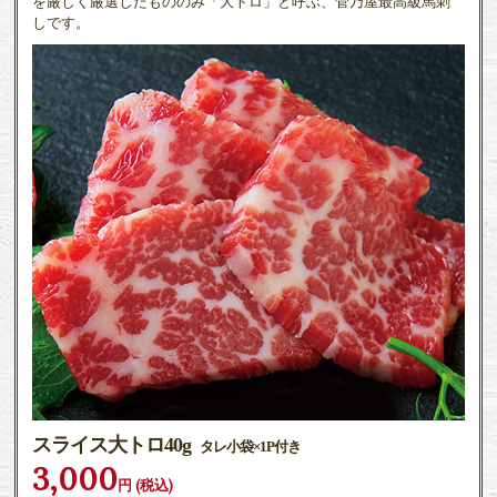
を厳しく厳選したもののみ「大トロ」と呼ぶ、菅乃屋最高級馬刺
しです。
スライス大トロ40g
タレ小袋×1P付き
3,000
円 (税込)