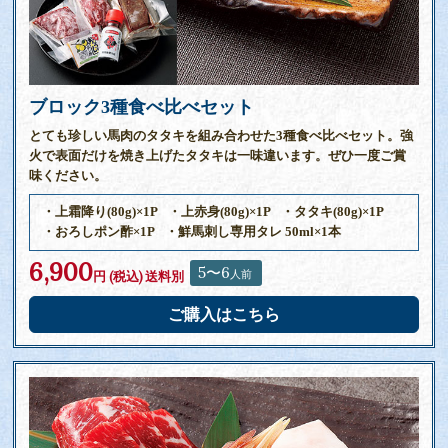
ブロック3種食べ比べセット
とても珍しい馬肉のタタキを組み合わせた3種食べ比べセット。強
火で表面だけを焼き上げたタタキは一味違います。ぜひ一度ご賞
味ください。
・上霜降り(80g)×1P
・上赤身(80g)×1P
・タタキ(80g)×1P
・おろしポン酢×1P
・鮮馬刺し専用タレ 50ml×1本
6,900
5〜6
人前
円 (税込)
送料別
ご購入はこちら