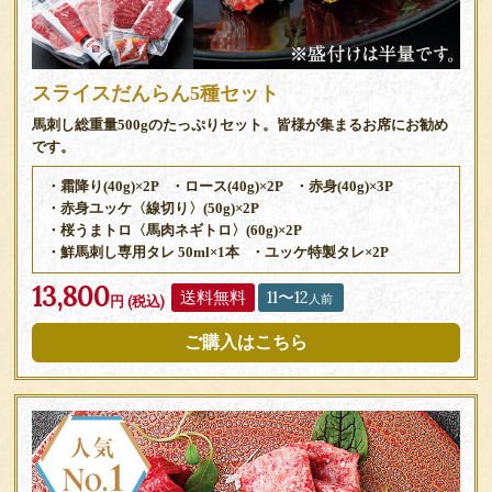
スライスだんらん5種セット
馬刺し総重量500gのたっぷりセット。皆様が集まるお席にお勧め
です。
・霜降り(40g)×2P
・ロース(40g)×2P
・赤身(40g)×3P
・赤身ユッケ〈線切り〉(50g)×2P
・桜うまトロ〈馬肉ネギトロ〉(60g)×2P
・鮮馬刺し専用タレ 50ml×1本
・ユッケ特製タレ×2P
13,800
送料無料
11〜12
人前
円 (税込)
ご購入はこちら