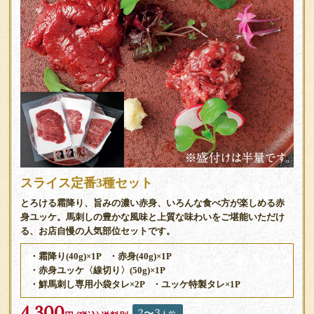
スライス定番3種セット
とろける霜降り、旨みの濃い赤身、いろんな食べ方が楽しめる赤
身ユッケ。馬刺しの豊かな風味と上質な味わいをご堪能いただけ
る、お店自慢の人気部位セットです。
・霜降り(40g)×1P
・赤身(40g)×1P
・赤身ユッケ〈線切り〉(50g)×1P
・鮮馬刺し専用小袋タレ×2P
・ユッケ特製タレ×1P
4,300
2〜3