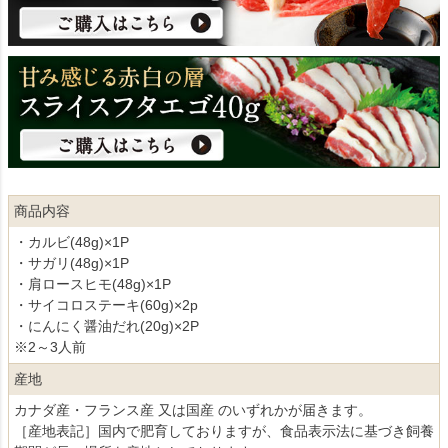
商品内容
・カルビ(48g)×1P
・サガリ(48g)×1P
・肩ロースヒモ(48g)×1P
・サイコロステーキ(60g)×2p
・にんにく醤油だれ(20g)×2P
※2～3人前
産地
カナダ産・フランス産 又は国産 のいずれかが届きます。
［産地表記］国内で肥育しておりますが、食品表示法に基づき飼養