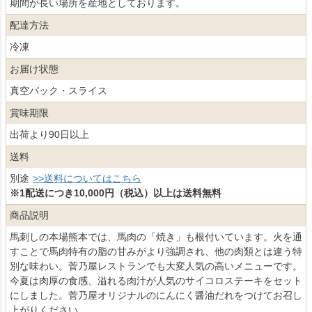
期間が長い場所を産地としております。
配達方法
冷凍
お届け状態
真空パック・スライス
賞味期限
出荷より90日以上
送料
別途
>>送料についてはこちら
※1配送につき10,000円（税込）以上は送料無料
商品説明
馬刺しの本場熊本では、馬肉の「焼き」も根付いています。火を通
すことで馬肉特有の脂の甘みがより強調され、他の肉類とは違う特
別な味わい。菅乃屋レストランでも大変人気の高いメニューです。
今夏は肉厚の食感、溢れる肉汁が人気のサイコロステーキをセット
にしました。菅乃屋オリジナルのにんにく醤油だれをつけてお召し
上がりください。