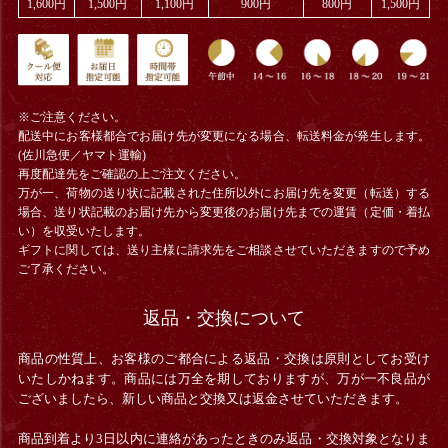
1,600円
1,500円
1,100円
900円
800円
1,500円
※ご注意ください。
配送中にお客様都合でお届け先が変更になる場合、
転送料金
が発生します。
(佐川急便／ヤマト運輸)
再度配達先をご確認の上ご注文ください。
万が一、荷物の送り状に記載された住所以外にお届け先を変更（転送）する
場合、送り状記載のお届け先から変更後のお届け先までの運賃（定価・着払
い）を収受いたします。
ギフトに関しては、送り主様に請求先をご相談させていただきますので予め
ご了承ください。
返品・交換について
商品の性質上、お客様のご都合による返品・交換は原則としてお受け
いたしかねます。商品には万全を期しておりますが、万が一不良品が
ございましたら、新しい商品と交換又は返金させていただきます。
商品到着より3日以内に連絡があったときのみ返品・交換対象となりま