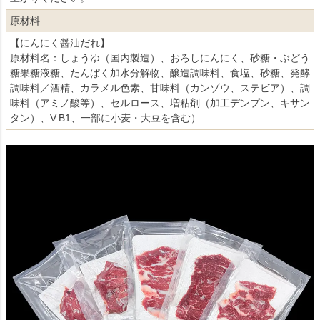
原材料
【にんにく醤油だれ】
原材料名：しょうゆ（国内製造）、おろしにんにく、砂糖・ぶどう
糖果糖液糖、たんぱく加水分解物、醸造調味料、食塩、砂糖、発酵
調味料／酒精、カラメル色素、甘味料（カンゾウ、ステビア）、調
味料（アミノ酸等）、セルロース、増粘剤（加工デンプン、キサン
タン）、V.B1、一部に小麦・大豆を含む）