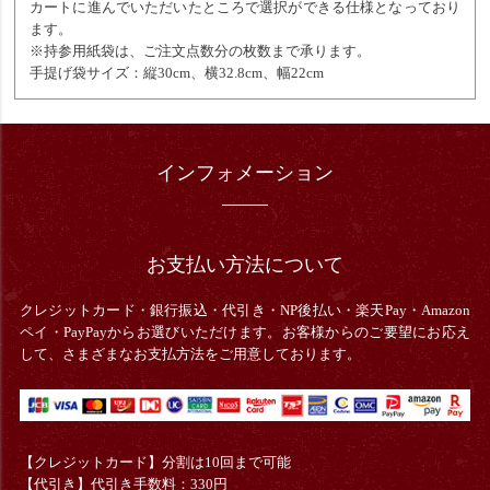
カートに進んでいただいたところで選択ができる仕様となっており
ます。
※持参用紙袋は、ご注文点数分の枚数まで承ります。
手提げ袋サイズ：縦30cm、横32.8cm、幅22cm
インフォメーション
お支払い方法について
クレジットカード・銀行振込・
代引き・
NP後払い・楽天Pay・Amazon
ペイ・PayPayからお選びいただけます。お客様からのご要望にお応え
して、さまざまなお支払方法をご用意しております。
【クレジットカード】分割は10回まで可能
【代引き】代引き手数料：330円