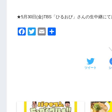
★5月30日(金)TBS「ひるおび」さんの生中継に
F
T
E
共
a
wi
m
有
c
tt
ail
e
er
b
ツイート
シ
o
o
k