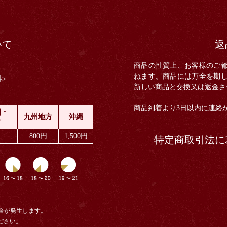
いて
返
商品の性質上、お客様のご
ねます。商品には万全を期
>
新しい商品と交換又は返金さ
商品到着より3日以内に連絡
国・
九州地方
沖縄
方
800円
1,500円
特定商取引法に
金
が発生します。
ださい。