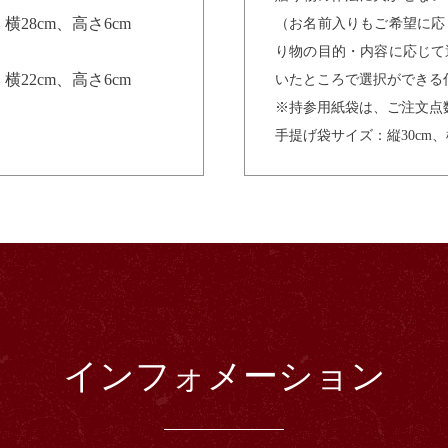
、横28cm、高さ6cm
（お名前入りもご希望に応
り物の目的・内容に応じて
、横22cm、高さ6cm
いたところで選択ができる
※持参用紙袋は、ご注文点
手提げ袋サイズ：縦30cm、横3
インフォメーション