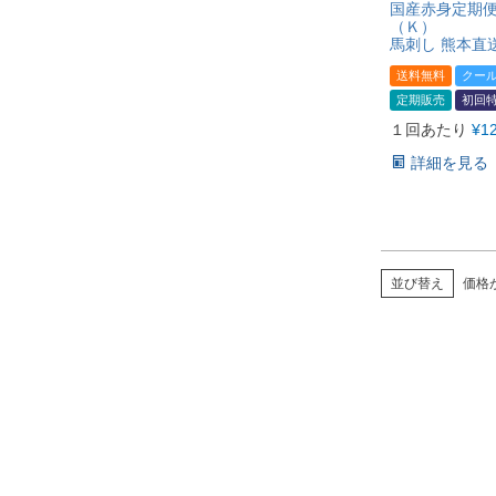
国産赤身定期便
（Ｋ）
馬刺し 熊本直
送料無料
クー
定期販売
初回
１回あたり
¥
1
詳細を見る
並び替え
価格