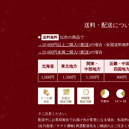
送料・配送につ
■
送料無料
以外の商品で
→10,000円以上ご購入(1配送)
の場合
<全国送料無料
→10,000円未満ご購入(1配送)
の場合
関東・
近畿・中
北海道
東北地方
中部地方
四国地
1,600円
1,500円
1,100円
900円
※ご注意ください。
配送中にお客様都合でお届け先が変更になる場合、
転送料
(佐川急便／ヤマト運輸)
再度配達先をご確認の上ご注文く