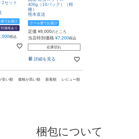
 2セット
400g（10パック）（軽
種）
送
熊本直送
ル便でお届け
クール便でお届け
特別価格あり
定価
¥
8,000
のところ
2,000
税込
当店特別価格
¥
7,200
税込
在庫切れ
詳細を見る
が安い順
価格が高い順
新着順
レビュー順
梱包について