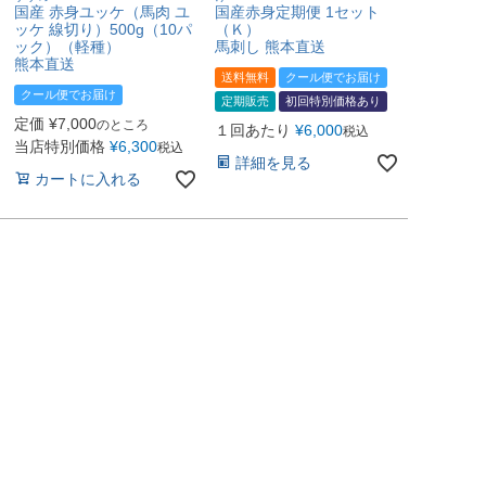
国産 赤身ユッケ（馬肉 ユ
国産赤身定期便 1セット
ッケ 線切り）500g（10パ
（Ｋ）
ック）（軽種）
馬刺し 熊本直送
熊本直送
送料無料
クール便でお届け
クール便でお届け
定期販売
初回特別価格あり
定価
¥
7,000
のところ
１回あたり
¥
6,000
税込
当店特別価格
¥
6,300
税込
詳細を見る
カートに入れる