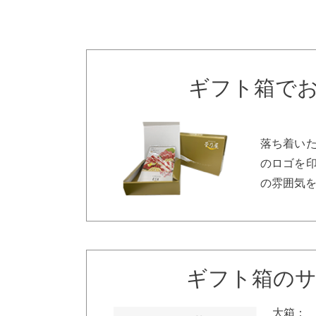
ギフト箱で
落ち着い
のロゴを
の雰囲気
ギフト箱の
大箱：