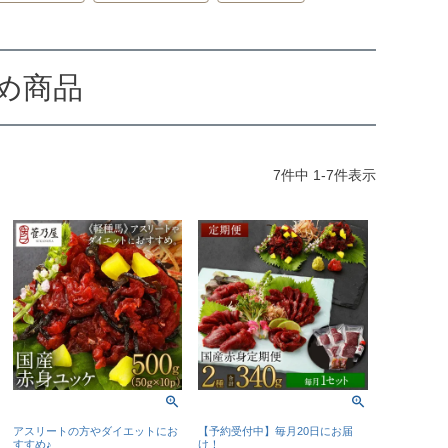
め商品
7
件中
1
-
7
件表示
アスリートの方やダイエットにお
【予約受付中】毎月20日にお届
すすめ♪
け！