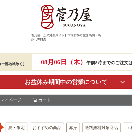
菅乃屋 【公式通販サイト】本場熊本の老舗 馬肉・馬
刺し専門店
08月06日（木）
午前8時までのご注文
（一部地域除く）
お盆休み期間中の営業について
マイページ
カート
検索
夏・限定
おすすめの商品
赤身
送料無料対象商品
ｅ