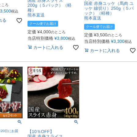
国産 赤身スライス
国産 赤身ユッケ（馬肉 ユ
200g（５パック）（軽
ところ
ッケ 線切り）250g（５パ
種）
3,500
税込
ック）（軽種）
熊本直送
熊本直送
れる
クール便でお届け
クール便でお届け
定価
¥
4,000
のところ
定価
¥
3,500
のところ
当店特別価格
¥
3,800
税込
当店特別価格
¥
3,300
税込
カートに入れる
カートに入れる
20日にお届
【10％OFF】
国産 赤身スライス