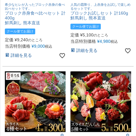
希少なヒレが入ったブロック赤身の食べ
人気の霜降り、上赤身をお試しで楽しめ
比べセットです。
るセットです。
ブロック赤身食べ比べセット 計
ブロックお試しセット 計160g
400g
鮮馬刺し 熊本直送
鮮馬刺し 熊本直送
クール便でお届け
クール便でお届け
定価
¥
5,100
のところ
定価
¥
9,240
のところ
当店特別価格
¥
4,980
税込
当店特別価格
¥
9,000
税込
詳細を見る
詳細を見る