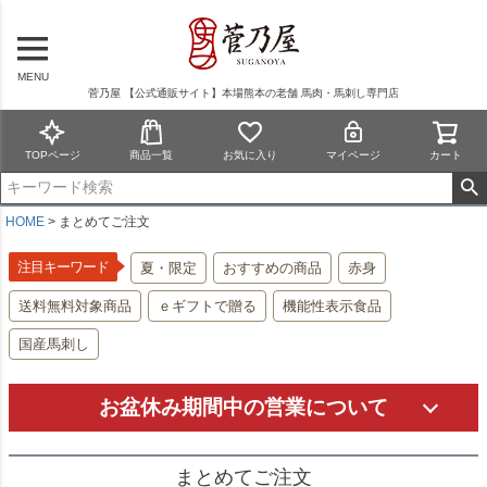
MENU
菅乃屋 【公式通販サイト】本場熊本の老舗 馬肉・馬刺し専門店
TOPページ
商品一覧
お気に入り
マイページ
カート
HOME
まとめてご注文
注目キーワード
夏・限定
おすすめの商品
赤身
送料無料対象商品
ｅギフトで贈る
機能性表示食品
国産馬刺し
お盆休み期間中の営業について
まとめてご注文