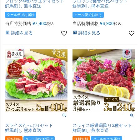
ブロック4種バラエティセット
ブロック3種食べ比べセット
鮮馬刺し 熊本直送
鮮馬刺し 熊本直送
クール便でお届け
クール便でお届け
当店特別価格
¥
7,400
当店特別価格
¥
6,900
税込
税込
詳細を見る
詳細を見る
スライスたっぷりセット
スライス厳選霜降り3種セット
鮮馬刺し 熊本直送
鮮馬刺し 熊本直送
送料無料
クール便でお届け
送料無料
クール便でお届け