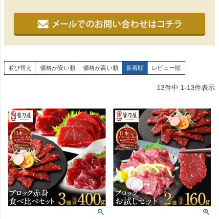
並び替え
価格が安い順
価格が高い順
新着順
レビュー順
13
件中
1
-
13
件表示