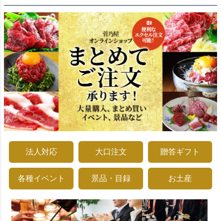
法人対応
大口注文
贈答ギフト
各種イベント
景品・目録
お土産