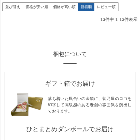
並び替え
価格が安い順
価格が高い順
新着順
レビュー順
13
件中
1
-
13
件表示
梱包について
ギフト箱でお届け
落ち着いた風合いの金箱に、菅乃屋のロゴを
印字して高級感のある老舗の雰囲気を演出し
ております。
ひとまとめダンボールでお届け