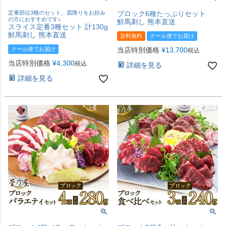
定番部位3種のセット。霜降りをお好み
ブロック6種たっぷりセット
の方におすすめです♪
鮮馬刺し 熊本直送
スライス定番3種セット 計130g
鮮馬刺し 熊本直送
送料無料
クール便でお届け
クール便でお届け
当店特別価格
¥
13,700
税込
当店特別価格
¥
4,300
税込
詳細を見る
詳細を見る