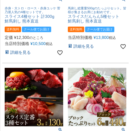
赤身・大トロ・ロース・赤身ユッケ 菅
馬刺し総重量500gのたっぷりセット。皆
乃屋人気の4種セットです。
様が集まるお席にお勧めです。
スライス4種セット 計300g
スライスだんらん5種セット
鮮馬刺し 熊本直送
鮮馬刺し 熊本直送
送料無料
クール便でお届け
送料無料
クール便でお届け
定価
¥
12,300
当店特別価格
¥
13,800
のところ
税込
当店特別価格
¥
10,500
税込
詳細を見る
詳細を見る