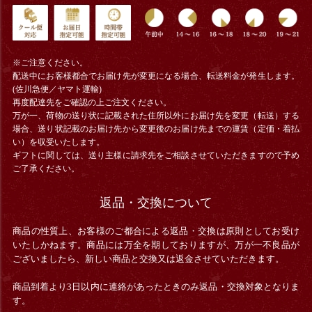
※ご注意ください。
配送中にお客様都合でお届け先が変更になる場合、
転送料金
が発生します。
(佐川急便／ヤマト運輸)
再度配達先をご確認の上ご注文ください。
万が一、荷物の送り状に記載された住所以外にお届け先を変更（転送）する
場合、送り状記載のお届け先から変更後のお届け先までの運賃（定価・着払
い）を収受いたします。
ギフトに関しては、送り主様に請求先をご相談させていただきますので予め
ご了承ください。
返品・交換について
商品の性質上、お客様のご都合による返品・交換は原則としてお受け
いたしかねます。商品には万全を期しておりますが、万が一不良品が
ございましたら、新しい商品と交換又は返金させていただきます。
商品到着より3日以内に連絡があったときのみ返品・交換対象となりま
す。