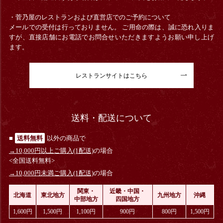
・菅乃屋のレストランおよび直営店でのご予約について
メールでの受付は行っておりません。 ご用命の際は、誠に恐れ入りま
すが、直接店舗にお電話でお問合せいただきますようお願い申し上げ
ます。
レストランサイトはこちら
送料・配送について
■
送料無料
以外の商品で
→10,000円以上ご購入(1配送)
の場合
<全国送料無料>
→10,000円未満ご購入(1配送)
の場合
関東・
近畿・中国・
北海道
東北地方
九州地方
沖縄
中部地方
四国地方
1,600円
1,500円
1,100円
900円
800円
1,500円