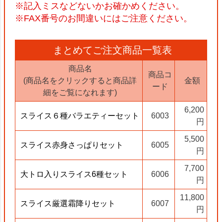
※記入ミスなどないかお確かめください。
※FAX番号のお間違いにはご注意ください。
まとめてご注文商品一覧表
商品名
商品コ
(商品名をクリックすると商品詳
金額
ード
細をご覧になれます)
6,200
スライス６種バラエティーセット
6003
円
5,500
スライス赤身さっぱりセット
6005
円
7,700
大トロ入りスライス6種セット
6006
円
11,800
スライス厳選霜降りセット
6007
円