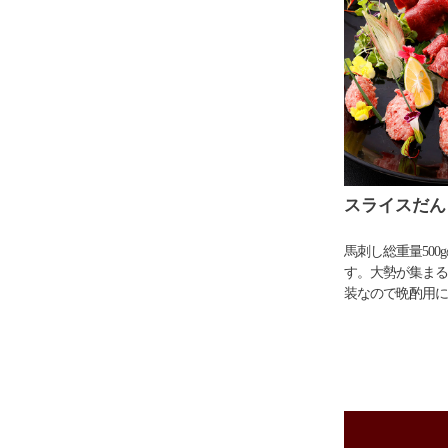
スライスだん
馬刺し総重量500
す。大勢が集まる
装なので晩酌用に