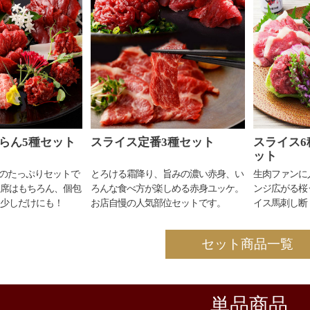
らん5種セット
スライス定番3種セット
スライス6
ット
gのたっぷりセットで
とろける霜降り、旨みの濃い赤身、い
生肉ファンに
席はもちろん、個包
ろんな食べ方が楽しめる赤身ユッケ。
ンジ広がる桜
少しだけにも！
お店自慢の人気部位セットです。
イス馬刺し断
セット商品一覧
単品商品