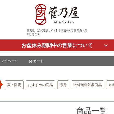
菅乃屋 【公式通販サイト】本場熊本の老舗 馬肉・馬
刺し専門店
お盆休み期間中の営業について
マイページ
カート
検索
夏・限定
おすすめの商品
赤身
送料無料対象商品
ｅ
商品一覧