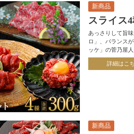
新商品
スライス4
あっさりして旨味
ロ」、バランスが
ッケ」の菅乃屋人
詳細はこ
新商品