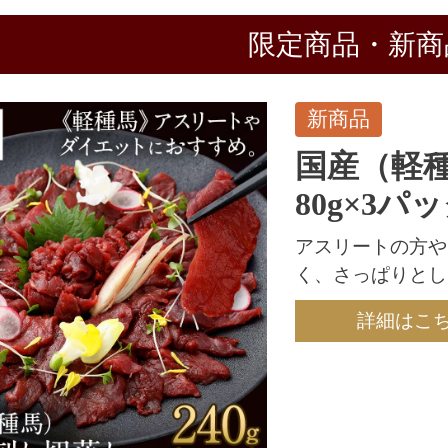
限定商品・新商
新商品
国産（軽
80g×3パ
アスリートの方や
く、さっぱりとし
詳細はこ