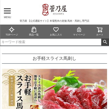
MENU
菅乃屋 【公式通販サイト】本場熊本の老舗 馬肉・馬刺し専門店
TOPページ
商品一覧
お気に入り
マイページ
カート
お手軽スライス馬刺し