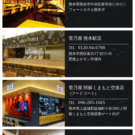
熊本県熊本市中央区新市街2-10
コン
フォートホテル熊本1F
菅乃屋 熊本駅店
0120-94-6788
TEL
熊本市西区春日3丁目15-30
肥後よかモン市場内
菅乃屋 阿蘇くまもと空港店
(フードコート)
096-285-1665
TEL
熊本県上益城郡益城町小谷1802-2 阿
蘇くまもと空港搭乗ゲート内1F