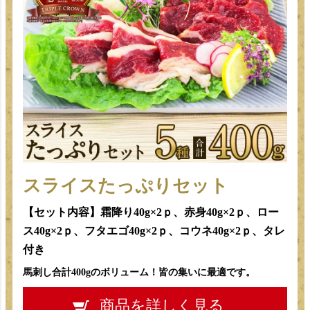
スライスたっぷりセット
【セット内容】霜降り40g×2ｐ、赤身40g×2ｐ、ロー
ス40g×2ｐ、フタエゴ40g×2ｐ、コウネ40g×2ｐ、タレ
付き
馬刺し合計400gのボリューム！皆の集いに最適です。
商品を詳しく見る