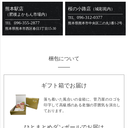
熊本駅店
桜の小路店
（城彩苑内）
（肥後よかもん市場内）
096-312-0377
TEL
096-355-2877
TEL
熊本県熊本市中央区
二の丸1番1-2号
熊本県熊本市西区
春日3丁目15-30
梱包について
ギフト箱でお届け
落ち着いた風合いの金箱に、菅乃屋のロゴを
印字して高級感のある老舗の雰囲気を演出し
ております。
ひとまとめダンボールでお届け