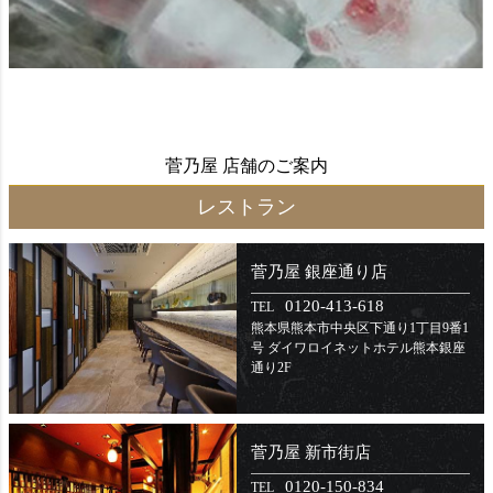
菅乃屋 店舗のご案内
レストラン
菅乃屋 銀座通り店
0120-413-618
TEL
熊本県熊本市中央区下通り1丁目9番1
号 ダイワロイネットホテル熊本銀座
通り2F
菅乃屋 新市街店
0120-150-834
TEL