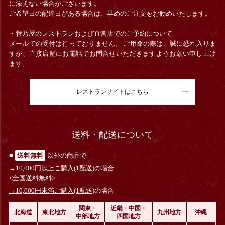
に添えない場合がございます。
ご希望日の配達日がある場合は、早めのご注文をお勧めいたします。
・菅乃屋のレストランおよび直営店でのご予約について
メールでの受付は行っておりません。 ご用命の際は、誠に恐れ入りま
すが、直接店舗にお電話でお問合せいただきますようお願い申し上げ
ます。
レストランサイトはこちら
送料・配送について
■
送料無料
以外の商品で
→10,000円以上ご購入(1配送)
の場合
<全国送料無料>
→10,000円未満ご購入(1配送)
の場合
関東・
近畿・中国・
北海道
東北地方
九州地方
沖縄
中部地方
四国地方