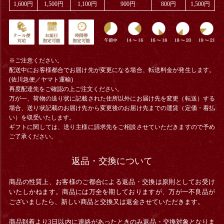
1,600円
1,500円
1,100円
900円
800円
1,500円
※ご注意ください。
配送中にお客様都合でお届け先が変更になる場合、
転送料金
が発生します。
(佐川急便／ヤマト運輸)
再度配達先をご確認の上ご注文ください。
万が一、荷物の送り状に記載された住所以外にお届け先を変更（転送）する
場合、送り状記載のお届け先から変更後のお届け先までの運賃（定価・着払
い）を収受いたします。
ギフトに関しては、送り主様に請求先をご相談させていただきますので予め
ご了承ください。
返品・交換について
商品の性質上、お客様のご都合による返品・交換は原則としてお受け
いたしかねます。商品には万全を期しておりますが、万が一不良品が
ございましたら、新しい商品と交換又は返金させていただきます。
商品到着より3日以内に連絡があったときのみ返品・交換対象となりま