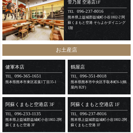
菅乃屋 空港店1F
096-237-8016
TEL
熊本県上益城郡益城町小谷1802-2 阿
蘇くまもと空港 そらよかダイニング
1階
お土産店
健軍本店
鶴屋店
096-365-1651
096-351-8018
TEL
TEL
熊本県熊本市東区
若葉1丁目35-1
熊本県熊本市中央区
手取本町6-1(鶴
屋内 B2F)
阿蘇くまもと空港店 3F
阿蘇くまもと空港店 1F
096-233-1135
096-237-8016
TEL
TEL
熊本県上益城郡益城町小谷1802-2
阿
熊本県上益城郡益城町小谷1802-2
阿
蘇くまもと空港 3F
蘇くまもと空港 1F