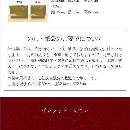
縦19cm、横28cm、高さ6cm
小箱：
縦19cm、横22cm、高さ6cm
のし・紙袋のご要望について
贈り物の作法に欠かせない「のし/紙袋」などは無料でお付けいた
します。（お名前入りもご希望に応じておりますので、お申し付け
ください。）贈り物の目的・内容に応じて選べる熨斗は、お買い物
カートに進んでいただいたところで選択ができる仕様となっており
ます。
※持参用紙袋は、ご注文点数分の枚数まで承ります。
手提げ袋サイズ：縦30cm、横32.8cm、幅22cm
インフォメーション