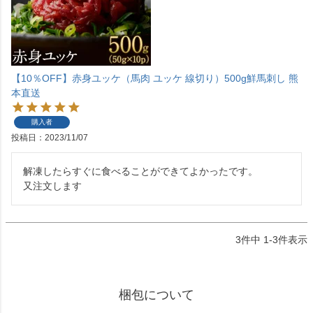
【10％OFF】赤身ユッケ（馬肉 ユッケ 線切り）500g鮮馬刺し 熊
本直送
購入者
投稿日
2023/11/07
解凍したらすぐに食べることができてよかったです。

又注文します
3
件中
1
-
3
件表示
梱包について