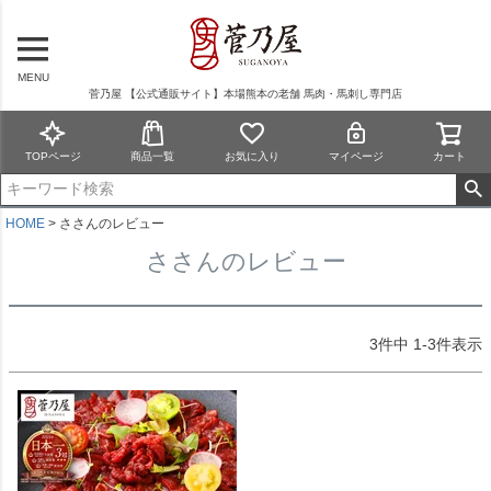
MENU
菅乃屋 【公式通販サイト】本場熊本の老舗 馬肉・馬刺し専門店
TOPページ
商品一覧
お気に入り
マイページ
カート
HOME
ささんのレビュー
ささんのレビュー
3
件中
1
-
3
件表示