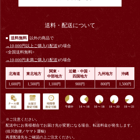
送料・配送について
■
送料無料
以外の商品で
→10,000円以上ご購入(1配送)
の場合
<全国送料無料>
→10,000円未満ご購入(1配送)
の場合
関東・
近畿・中国・
北海道
東北地方
九州地方
沖縄
中部地方
四国地方
1,600円
1,500円
1,100円
900円
800円
1,500円
※ご注意ください。
配送中にお客様都合でお届け先が変更になる場合、
転送料金
が発生します。
(佐川急便／ヤマト運輸)
再度配達先をご確認の上ご注文ください。