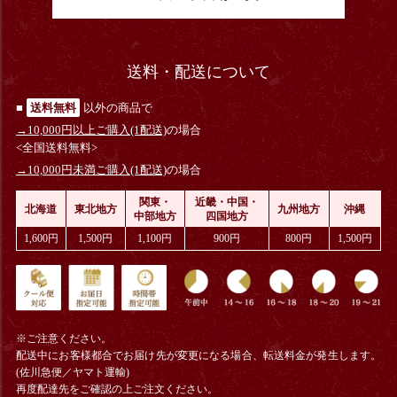
送料・配送について
■
送料無料
以外の商品で
→10,000円以上ご購入(1配送)
の場合
<全国送料無料>
→10,000円未満ご購入(1配送)
の場合
関東・
近畿・中国・
北海道
東北地方
九州地方
沖縄
中部地方
四国地方
1,600円
1,500円
1,100円
900円
800円
1,500円
※ご注意ください。
配送中にお客様都合でお届け先が変更になる場合、
転送料金
が発生します。
(佐川急便／ヤマト運輸)
再度配達先をご確認の上ご注文ください。