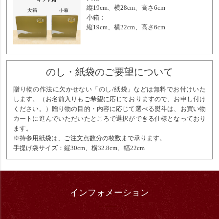
縦19cm、横28cm、高さ6cm
小箱：
縦19cm、横22cm、高さ6cm
のし・紙袋のご要望について
贈り物の作法に欠かせない「のし/紙袋」などは無料でお付けいた
します。（お名前入りもご希望に応じておりますので、お申し付け
ください。）贈り物の目的・内容に応じて選べる熨斗は、お買い物
カートに進んでいただいたところで選択ができる仕様となっており
ます。
※持参用紙袋は、ご注文点数分の枚数まで承ります。
手提げ袋サイズ：縦30cm、横32.8cm、幅22cm
インフォメーション