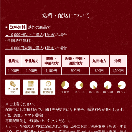
送料・配送について
■
送料無料
以外の商品で
→10,000円以上ご購入(1配送)
の場合
<全国送料無料>
→10,000円未満ご購入(1配送)
の場合
関東・
近畿・中国・
北海道
東北地方
九州地方
沖縄
中部地方
四国地方
1,600円
1,500円
1,100円
900円
800円
1,500円
※ご注意ください。
配送中にお客様都合でお届け先が変更になる場合、
転送料金
が発生します。
(佐川急便／ヤマト運輸)
再度配達先をご確認の上ご注文ください。
万が一、荷物の送り状に記載された住所以外にお届け先を変更（転送）する
場合、送り状記載のお届け先から変更後のお届け先までの運賃（定価・着払