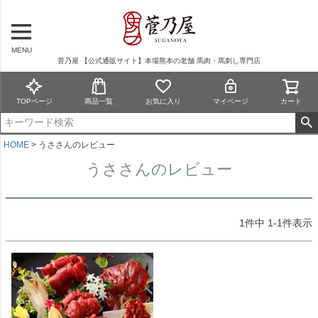
MENU
菅乃屋 【公式通販サイト】本場熊本の老舗 馬肉・馬刺し専門店
TOPページ
商品一覧
お気に入り
マイページ
カート
HOME
うささんのレビュー
うささんのレビュー
1
件中
1
-
1
件表示