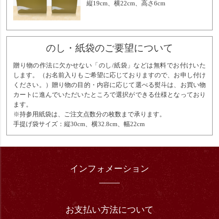
縦19cm、横22cm、高さ6cm
のし・紙袋のご要望について
贈り物の作法に欠かせない「のし/紙袋」などは無料でお付けいた
します。（お名前入りもご希望に応じておりますので、お申し付け
ください。）贈り物の目的・内容に応じて選べる熨斗は、お買い物
カートに進んでいただいたところで選択ができる仕様となっており
ます。
※持参用紙袋は、ご注文点数分の枚数まで承ります。
手提げ袋サイズ：縦30cm、横32.8cm、幅22cm
インフォメーション
お支払い方法について