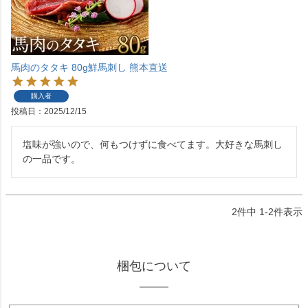
馬肉のタタキ 80g鮮馬刺し 熊本直送
購入者
投稿日
2025/12/15
塩味が強いので、何もつけずに食べてます。大好きな馬刺し
の一品です。
2
件中
1
-
2
件表示
梱包について