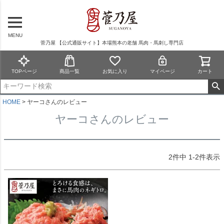
MENU
菅乃屋 【公式通販サイト】本場熊本の老舗 馬肉・馬刺し専門店
TOPページ
商品一覧
お気に入り
マイページ
カート
HOME
ヤーコさんのレビュー
ヤーコさんのレビュー
2
件中
1
-
2
件表示