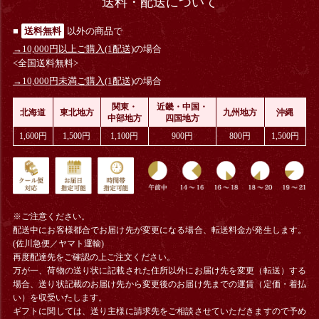
送料・配送について
■
送料無料
以外の商品で
→10,000円以上ご購入(1配送)
の場合
<全国送料無料>
→10,000円未満ご購入(1配送)
の場合
関東・
近畿・中国・
北海道
東北地方
九州地方
沖縄
中部地方
四国地方
1,600円
1,500円
1,100円
900円
800円
1,500円
※ご注意ください。
配送中にお客様都合でお届け先が変更になる場合、
転送料金
が発生します。
(佐川急便／ヤマト運輸)
再度配達先をご確認の上ご注文ください。
万が一、荷物の送り状に記載された住所以外にお届け先を変更（転送）する
場合、送り状記載のお届け先から変更後のお届け先までの運賃（定価・着払
い）を収受いたします。
ギフトに関しては、送り主様に請求先をご相談させていただきますので予め