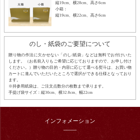
縦19cm、横28cm、高さ6cm
小箱：
縦19cm、横22cm、高さ6cm
のし・紙袋のご要望について
贈り物の作法に欠かせない「のし/紙袋」などは無料でお付けいた
します。（お名前入りもご希望に応じておりますので、お申し付け
ください。）贈り物の目的・内容に応じて選べる熨斗は、お買い物
カートに進んでいただいたところで選択ができる仕様となっており
ます。
※持参用紙袋は、ご注文点数分の枚数まで承ります。
手提げ袋サイズ：縦30cm、横32.8cm、幅22cm
インフォメーション