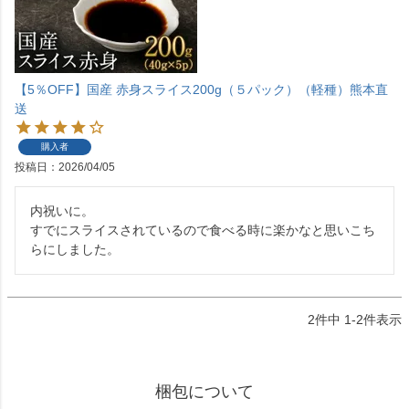
【5％OFF】国産 赤身スライス200g（５パック）（軽種）熊本直
送
購入者
投稿日
2026/04/05
内祝いに。

すでにスライスされているので食べる時に楽かなと思いこち
らにしました。
2
件中
1
-
2
件表示
梱包について