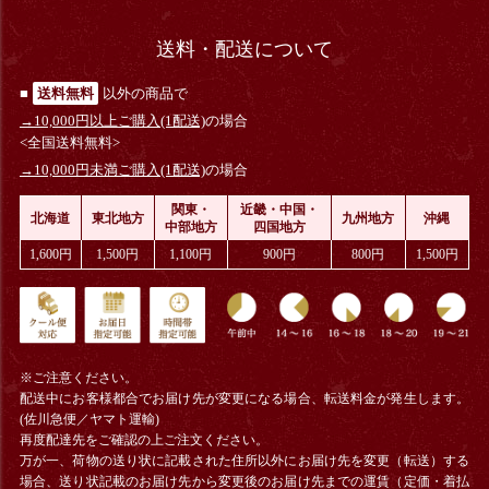
送料・配送について
■
送料無料
以外の商品で
→10,000円以上ご購入(1配送)
の場合
<全国送料無料>
→10,000円未満ご購入(1配送)
の場合
関東・
近畿・中国・
北海道
東北地方
九州地方
沖縄
中部地方
四国地方
1,600円
1,500円
1,100円
900円
800円
1,500円
※ご注意ください。
配送中にお客様都合でお届け先が変更になる場合、
転送料金
が発生します。
(佐川急便／ヤマト運輸)
再度配達先をご確認の上ご注文ください。
万が一、荷物の送り状に記載された住所以外にお届け先を変更（転送）する
場合、送り状記載のお届け先から変更後のお届け先までの運賃（定価・着払