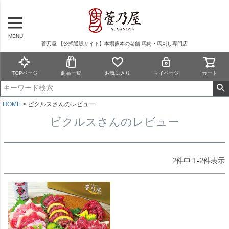
MENU
菅乃屋 【公式通販サイト】本場熊本の老舗 馬肉・馬刺し専門店
TOPページ
商品一覧
お気に入り
マイページ
カート
HOME
ピクルスさんのレビュー
ピクルスさんのレビュー
2
件中
1
-
2
件表示