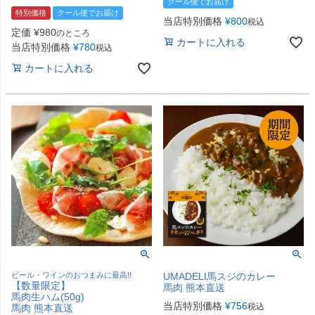
クール便でお届け
特別価格
クール便でお届け
当店特別価格
¥
800
税込
定価
¥
980
のところ
カートに入れる
当店特別価格
¥
780
税込
カートに入れる
ビール・ワインのおつまみに最高!!
UMADELI馬スジのカレー
【数量限定】
馬肉 熊本直送
馬肉生ハム(50g)
当店特別価格
¥
756
税込
馬肉 熊本直送