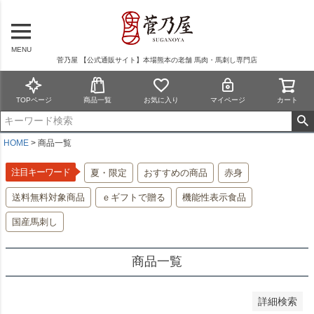
在庫なし商品を表示しない
商品番号/JANコード
MENU
菅乃屋 【公式通販サイト】本場熊本の老舗 馬肉・馬刺し専門店
予約商品
TOPページ
商品一覧
お気に入り
マイページ
カート
予約商品のみを表示
並び順
HOME
商品一覧
新着順
登録順
注目キーワード
夏・限定
おすすめの商品
赤身
価格が安い順
送料無料対象商品
ｅギフトで贈る
機能性表示食品
価格が高い順
優先度順
国産馬刺し
レビュー順
キーワードヒット順
商品一覧
検索
詳細検索