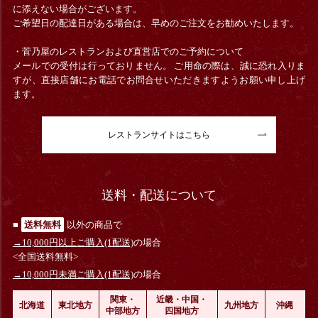
に添えない場合がございます。
ご希望日の配達日がある場合は、早めのご注文をお勧めいたします。
・菅乃屋のレストランおよび直営店でのご予約について
メールでの受付は行っておりません。 ご用命の際は、誠に恐れ入りま
すが、直接店舗にお電話でお問合せいただきますようお願い申し上げ
ます。
レストランサイトはこちら
送料・配送について
■
送料無料
以外の商品で
→10,000円以上ご購入(1配送)
の場合
<全国送料無料>
→10,000円未満ご購入(1配送)
の場合
関東・
近畿・中国・
北海道
東北地方
九州地方
沖縄
中部地方
四国地方