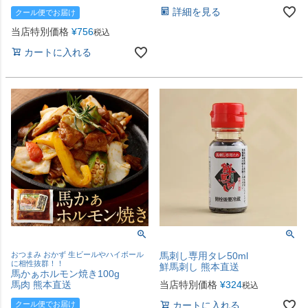
詳細を見る
クール便でお届け
当店特別価格
¥
756
税込
カートに入れる
おつまみ おかず 生ビールやハイボール
馬刺し専用タレ50ml
に相性抜群！！
鮮馬刺し 熊本直送
馬かぁホルモン焼き100g
馬肉 熊本直送
当店特別価格
¥
324
税込
クール便でお届け
カートに入れる