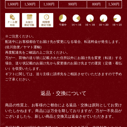
1,600円
1,500円
1,100円
900円
800円
1,500円
※ご注意ください。
配送中にお客様都合でお届け先が変更になる場合、
転送料金
が発生します。
(佐川急便／ヤマト運輸)
再度配達先をご確認の上ご注文ください。
万が一、荷物の送り状に記載された住所以外にお届け先を変更（転送）する
場合、送り状記載のお届け先から変更後のお届け先までの運賃（定価・着払
い）を収受いたします。
ギフトに関しては、送り主様に請求先をご相談させていただきますので予め
ご了承ください。
返品・交換について
商品の性質上、お客様のご都合による返品・交換は原則としてお受け
いたしかねます。商品には万全を期しておりますが、万が一不良品が
ございましたら、新しい商品と交換又は返金させていただきます。