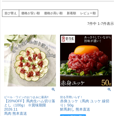
並び替え
価格が安い順
価格が高い順
新着順
レビュー順
7
件中
1
-
7
件表示
ビール・ワインのおつまみに最高!!
切る手間いらず！
【20%OFF】馬肉生ハム切り落
赤身ユッケ（馬肉 ユッケ 線切
とし（100g） ※賞味期限
り）50g
2026.11
鮮馬刺し 熊本直送
馬肉 熊本直送