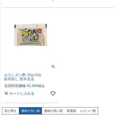
おろしポン酢 20g×50p
鮮馬刺し 熊本直送
当店特別価格
¥
1,890
税込
カートに入れる
並び替え
価格が安い順
価格が高い順
新着順
レビュー順