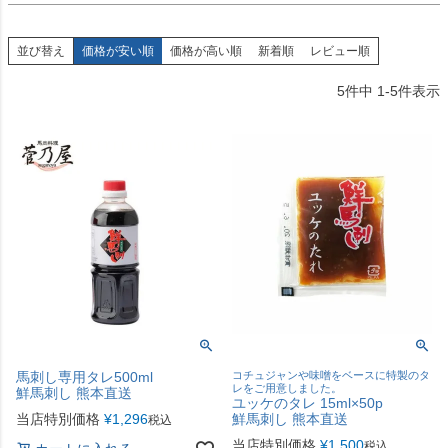
並び替え
価格が安い順
価格が高い順
新着順
レビュー順
5
件中
1
-
5
件表示
馬刺し専用タレ500ml
コチュジャンや味噌をベースに特製のタ
レをご用意しました。
鮮馬刺し 熊本直送
ユッケのタレ 15ml×50p
当店特別価格
¥
1,296
鮮馬刺し 熊本直送
税込
当店特別価格
¥
1,500
税込