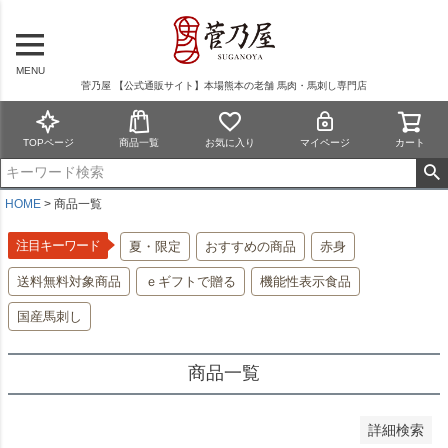
在庫なし商品を表示しない
商品番号/JANコード
MENU
菅乃屋 【公式通販サイト】本場熊本の老舗 馬肉・馬刺し専門店
予約商品
TOPページ
商品一覧
お気に入り
マイページ
カート
予約商品のみを表示
並び順
HOME
商品一覧
新着順
登録順
注目キーワード
夏・限定
おすすめの商品
赤身
価格が安い順
送料無料対象商品
ｅギフトで贈る
機能性表示食品
価格が高い順
優先度順
国産馬刺し
レビュー順
キーワードヒット順
商品一覧
検索
詳細検索