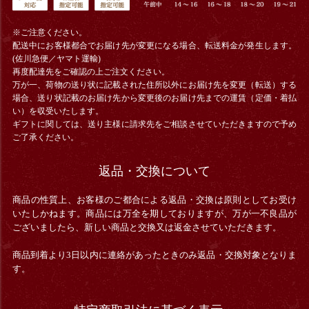
※ご注意ください。
配送中にお客様都合でお届け先が変更になる場合、
転送料金
が発生します。
(佐川急便／ヤマト運輸)
再度配達先をご確認の上ご注文ください。
万が一、荷物の送り状に記載された住所以外にお届け先を変更（転送）する
場合、送り状記載のお届け先から変更後のお届け先までの運賃（定価・着払
い）を収受いたします。
ギフトに関しては、送り主様に請求先をご相談させていただきますので予め
ご了承ください。
返品・交換について
商品の性質上、お客様のご都合による返品・交換は原則としてお受け
いたしかねます。商品には万全を期しておりますが、万が一不良品が
ございましたら、新しい商品と交換又は返金させていただきます。
商品到着より3日以内に連絡があったときのみ返品・交換対象となりま
す。