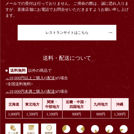
メールでの受付は行っておりません。 ご用命の際は、誠に恐れ入りま
すが、直接店舗にお電話でお問合せいただきますようお願い申し上げ
ます。
レストランサイトはこちら
送料・配送について
■
送料無料
以外の商品で
→10,000円以上ご購入(1配送)
の場合
<全国送料無料>
→10,000円未満ご購入(1配送)
の場合
関東・
近畿・中国・
北海道
東北地方
九州地方
沖縄
中部地方
四国地方
1,600円
1,500円
1,100円
900円
800円
1,500円