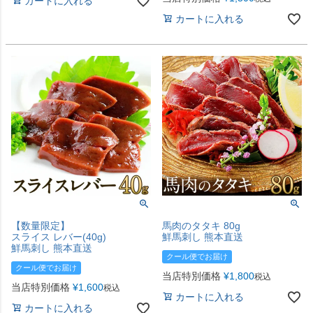
カートに入れる
カートに入れる
【数量限定】
馬肉のタタキ 80g
スライス レバー(40g)
鮮馬刺し 熊本直送
鮮馬刺し 熊本直送
クール便でお届け
クール便でお届け
当店特別価格
¥
1,800
税込
当店特別価格
¥
1,600
税込
カートに入れる
カートに入れる