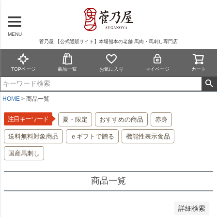
在庫なし商品を表示しない
商品番号/JANコード
MENU
菅乃屋 【公式通販サイト】本場熊本の老舗 馬肉・馬刺し専門店
予約商品
TOPページ
商品一覧
お気に入り
マイページ
カート
予約商品のみを表示
並び順
HOME
商品一覧
新着順
登録順
注目キーワード
夏・限定
おすすめの商品
赤身
価格が安い順
送料無料対象商品
ｅギフトで贈る
機能性表示食品
価格が高い順
優先度順
国産馬刺し
レビュー順
キーワードヒット順
商品一覧
検索
詳細検索