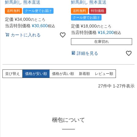
鮮馬刺し 熊本直送
鮮馬刺し 熊本直送
送料無料
クール便でお届け
送料無料
特別価格
クール便でお届け
定価
¥
34,000
のところ
当店特別価格
¥
30,600
定価
¥
18,000
税込
のところ
当店特別価格
¥
16,200
税込
カートに入れる
在庫切れ
詳細を見る
並び替え
価格が安い順
価格が高い順
新着順
レビュー順
27
件中
1
-
27
件表示
梱包について