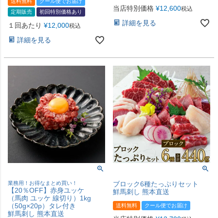
送料無料
クール便でお届け
当店特別価格
¥
12,600
税込
定期販売
初回特別価格あり
詳細を見る
１回あたり
¥
12,000
税込
詳細を見る
業務用！お得なまとめ買い！
ブロック6種たっぷりセット
【20％OFF】赤身ユッケ
鮮馬刺し 熊本直送
（馬肉 ユッケ 線切り）1kg
（50g×20p）タレ付き
送料無料
クール便でお届け
鮮馬刺し 熊本直送