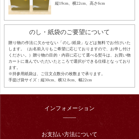
縦19cm、横22cm、高さ6cm
のし・紙袋のご要望について
贈り物の作法に欠かせない「のし/紙袋」などは無料でお付けいた
します。（お名前入りもご希望に応じておりますので、お申し付け
ください。）贈り物の目的・内容に応じて選べる熨斗は、お買い物
カートに進んでいただいたところで選択ができる仕様となっており
ます。
※持参用紙袋は、ご注文点数分の枚数まで承ります。
手提げ袋サイズ：縦30cm、横32.8cm、幅22cm
インフォメーション
お支払い方法について