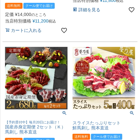
当店特別価格
¥
11,800
税込
送料無料
クール便でお届け
詳細を見る
定価
¥
14,000
のところ
当店特別価格
¥
11,200
税込
カートに入れる
【予約受付中】毎月20日にお届け！
スライスたっぷりセット
国産赤身定期便 2セット（Ｋ）
鮮馬刺し 熊本直送
馬刺し 熊本直送
送料無料
クール便でお届け