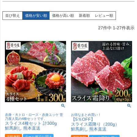
並び替え
価格が安い順
価格が高い順
新着順
レビュー順
27
件中
1
-
27
件表示
赤身・大トロ・ロース・赤身ユッケ 菅
お得なまとめ買い！
乃屋人気の4種セットです。
【5％OFF】
スライス4種セット 計300g
スライス霜降り（200g）
鮮馬刺し 熊本直送
鮮馬刺し 熊本直送
送料無料
クール便でお届け