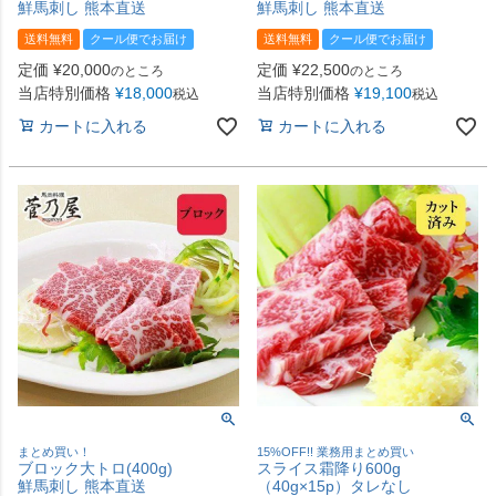
鮮馬刺し 熊本直送
鮮馬刺し 熊本直送
送料無料
クール便でお届け
送料無料
クール便でお届け
定価
¥
20,000
定価
¥
22,500
のところ
のところ
当店特別価格
¥
18,000
当店特別価格
¥
19,100
税込
税込
カートに入れる
カートに入れる
まとめ買い！
15%OFF!! 業務用まとめ買い
ブロック大トロ(400g)
スライス霜降り600g
鮮馬刺し 熊本直送
（40g×15p）タレなし