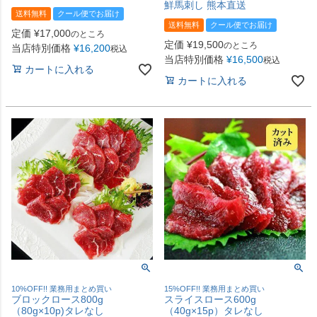
鮮馬刺し 熊本直送
送料無料
クール便でお届け
送料無料
クール便でお届け
定価
¥
17,000
のところ
定価
¥
19,500
のところ
当店特別価格
¥
16,200
税込
当店特別価格
¥
16,500
税込
カートに入れる
カートに入れる
10%OFF!! 業務用まとめ買い
15%OFF!! 業務用まとめ買い
ブロックロース800g
スライスロース600g
（80g×10p)タレなし
（40g×15p）タレなし