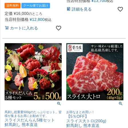
当店特別価格
¥
13,700
税込
送料無料
クール便でお届け
詳細を見る
定価
¥
16,000
のところ
当店特別価格
¥
12,800
税込
カートに入れる
馬刺し総重量500gのたっぷりセット。皆
お得なまとめ買い！
様が集まるお席にお勧めです。
【5％OFF】
スライスだんらん5種セット
スライス大トロ(200g)
鮮馬刺し 熊本直送
鮮馬刺し 熊本直送