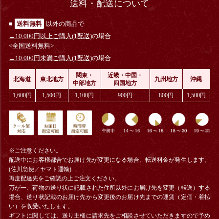
送料・配送について
■
送料無料
以外の商品で
→10,000円以上ご購入(1配送)
の場合
<全国送料無料>
→10,000円未満ご購入(1配送)
の場合
関東・
近畿・中国・
北海道
東北地方
九州地方
沖縄
中部地方
四国地方
1,600円
1,500円
1,100円
900円
800円
1,500円
※ご注意ください。
配送中にお客様都合でお届け先が変更になる場合、
転送料金
が発生します。
(佐川急便／ヤマト運輸)
再度配達先をご確認の上ご注文ください。
万が一、荷物の送り状に記載された住所以外にお届け先を変更（転送）する
場合、送り状記載のお届け先から変更後のお届け先までの運賃（定価・着払
い）を収受いたします。
ギフトに関しては、送り主様に請求先をご相談させていただきますので予め