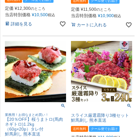
送料無料
クール便でお届け
定価
¥
12,300
のところ
定価
¥
11,500
のところ
当店特別価格
¥
10,500
税込
当店特別価格
¥
10,900
税込
詳細を見る
カートに入れる
業務用！お得なまとめ買い！
スライス厳選霜降り3種セット
【20％OFF】桜うまトロ(馬肉
鮮馬刺し 熊本直送
ネギトロ)1.2kg
（60g×20p）タレ付
送料無料
クール便でお届け
鮮馬刺し 熊本直送