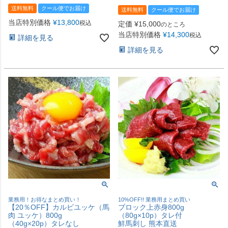
送料無料
クール便でお届け
送料無料
クール便でお届け
当店特別価格
¥
13,800
税込
定価
¥
15,000
のところ
当店特別価格
¥
14,300
税込
詳細を見る
詳細を見る
業務用！お得なまとめ買い！
10%OFF!! 業務用まとめ買い
【20％OFF】カルビユッケ（馬
ブロック上赤身800g
肉 ユッケ）800g
（80g×10p）タレ付
（40g×20p）タレなし
鮮馬刺し 熊本直送