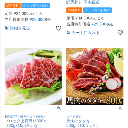
鮮馬刺し 熊本直送
送料無料
クール便でお届け
送料無料
クール便でお届け
定価
¥
24,000
のところ
定価
¥
34,500
のところ
当店特別価格
¥
22,800
税込
当店特別価格
¥
29,300
税込
詳細を見る
カートに入れる
10%OFF!! 業務用まとめ買い
まとめ買い
ブロック上霜降り800g
馬肉のタタキ
（80g×10p)タレなし
800g（10パック）