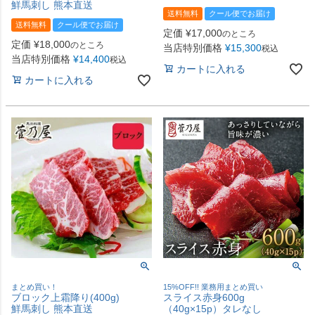
鮮馬刺し 熊本直送
送料無料
クール便でお届け
送料無料
クール便でお届け
定価
¥
17,000
のところ
定価
¥
18,000
のところ
当店特別価格
¥
15,300
税込
当店特別価格
¥
14,400
税込
カートに入れる
カートに入れる
まとめ買い！
15%OFF!! 業務用まとめ買い
ブロック上霜降り(400g)
スライス赤身600g
鮮馬刺し 熊本直送
（40g×15p）タレなし