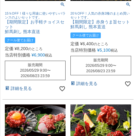
15％OFF！様々な用途に使いやすいバラ
20％OFF！人気の赤身2種のまとめ買い
ンスのよいセットです。
セットです。
【期間限定】お手軽チョイスセ
【期間限定】赤身うま旨セット
ット
鮮馬刺し 熊本直送
鮮馬刺し 熊本直送
クール便でお届け
クール便でお届け
定価
¥
6,400
のところ
定価
¥
8,200
のところ
当店特別価格
¥
5,100
税込
当店特別価格
¥
6,900
税込
販売期間
販売期間
2026/05/29 9:00
〜
2026/05/29 9:00
〜
2026/08/23 23:59
2026/08/23 23:59
詳細を見る
詳細を見る