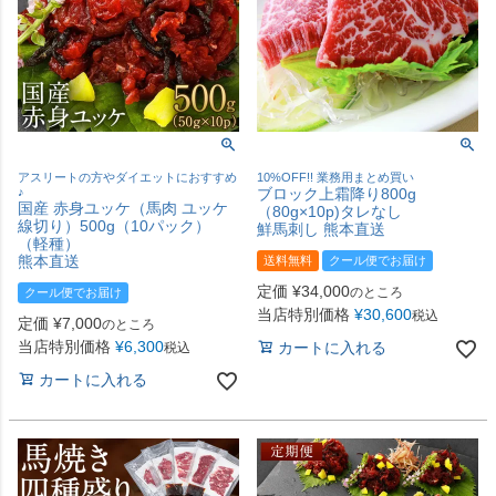
アスリートの方やダイエットにおすすめ
10%OFF!! 業務用まとめ買い
♪
ブロック上霜降り800g
国産 赤身ユッケ（馬肉 ユッケ
（80g×10p)タレなし
線切り）500g（10パック）
鮮馬刺し 熊本直送
（軽種）
熊本直送
送料無料
クール便でお届け
定価
¥
34,000
のところ
クール便でお届け
当店特別価格
¥
30,600
税込
定価
¥
7,000
のところ
当店特別価格
¥
6,300
カートに入れる
税込
カートに入れる