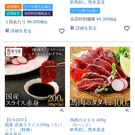
鮮馬刺し 熊本直送
送料無料
クール便でお届け
クール便でお届け
定期販売
初回特別価格あり
当店特別価格
¥
4,300
税込
１回あたり
¥
6,000
税込
詳細を見る
詳細を見る
【5％OFF】
馬肉のタタキ 400g
国産 赤身スライス200g（５パ
（5パック）
ック）（軽種）
鮮馬刺し 熊本直送
熊本直送