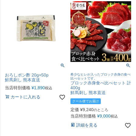
おろしポン酢 20g×50p
希少なヒレが入ったブロック赤身の食べ
比べセットです。
鮮馬刺し 熊本直送
ブロック赤身食べ比べセット 計
当店特別価格
¥
1,890
400g
税込
鮮馬刺し 熊本直送
カートに入れる
クール便でお届け
定価
¥
9,240
のところ
当店特別価格
¥
9,000
税込
詳細を見る