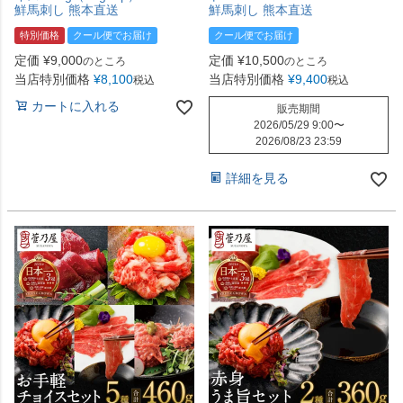
鮮馬刺し 熊本直送
鮮馬刺し 熊本直送
特別価格
クール便でお届け
クール便でお届け
定価
¥
9,000
定価
¥
10,500
のところ
のところ
当店特別価格
¥
8,100
当店特別価格
¥
9,400
税込
税込
カートに入れる
販売期間
2026/05/29 9:00
〜
2026/08/23 23:59
詳細を見る