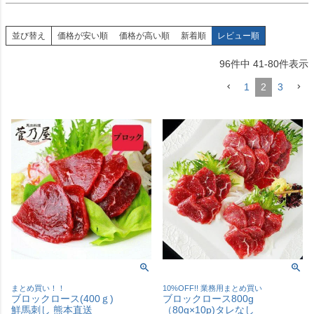
並び替え
価格が安い順
価格が高い順
新着順
レビュー順
96
件中
41
-
80
件表示
1
2
3
まとめ買い！！
10%OFF!! 業務用まとめ買い
ブロックロース(400ｇ)
ブロックロース800g
鮮馬刺し 熊本直送
（80g×10p)タレなし