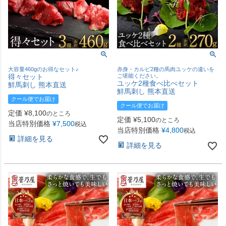
大容量460gのお得なセット♪
赤身・カルビ2種の馬肉ユッケの違いを
得々セット
ご堪能ください。
ユッケ2種食べ比べセット
鮮馬刺し 熊本直送
鮮馬刺し 熊本直送
クール便でお届け
クール便でお届け
定価
¥
8,100
のところ
定価
¥
5,100
のところ
当店特別価格
¥
7,500
税込
当店特別価格
¥
4,800
税込
詳細を見る
詳細を見る