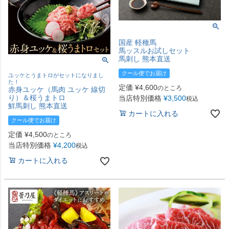
国産 軽種馬
馬ッスルお試しセット
馬刺し 熊本直送
クール便でお届け
ユッケとうまトロがセットになりまし
た！
定価
¥
4,600
のところ
赤身ユッケ（馬肉 ユッケ 線切
り）＆桜うまトロ
当店特別価格
¥
3,500
税込
鮮馬刺し 熊本直送
カートに入れる
クール便でお届け
定価
¥
4,500
のところ
当店特別価格
¥
4,200
税込
カートに入れる