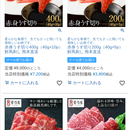
柔らかな食感で、生でもさっと焼いても
柔らかな食感で、生でもさっと焼いても
美味しいお肉です。
美味しいお肉です。
赤身うす切り400g（40g×10p）
赤身うす切り200g（40g×5p）
鮮馬刺し 熊本直送
鮮馬刺し 熊本直送
クール便でお届け
クール便でお届け
定価
¥
8,000
定価
¥
4,000
のところ
のところ
当店特別価格
¥
7,200
当店特別価格
¥
3,800
税込
税込
カートに入れる
カートに入れる