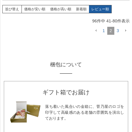
並び替え
価格が安い順
価格が高い順
新着順
レビュー順
96
件中
41
-
80
件表示
1
2
3
梱包について
ギフト箱でお届け
落ち着いた風合いの金箱に、菅乃屋のロゴを
印字して高級感のある老舗の雰囲気を演出し
ております。