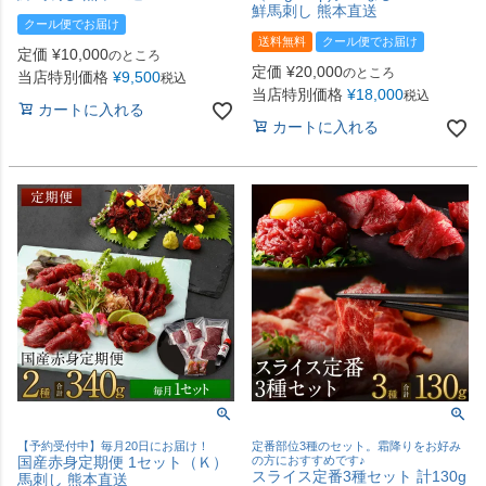
鮮馬刺し 熊本直送
クール便でお届け
送料無料
クール便でお届け
定価
¥
10,000
のところ
定価
¥
20,000
のところ
当店特別価格
¥
9,500
税込
当店特別価格
¥
18,000
税込
カートに入れる
カートに入れる
【予約受付中】毎月20日にお届け！
定番部位3種のセット。霜降りをお好み
国産赤身定期便 1セット（Ｋ）
の方におすすめです♪
スライス定番3種セット 計130g
馬刺し 熊本直送