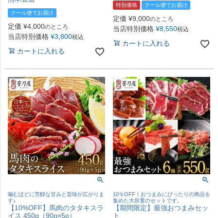
特別価格
クール便でお届け
クール便でお届け
定価
¥
9,000
のところ
定価
¥
4,000
のところ
当店特別価格
¥
8,550
税込
当店特別価格
¥
3,800
税込
カートに入れる
カートに入れる
噛むほどに芳醇な甘みと旨味が広がりま
10％OFF！おつまみにぴったりの商品を
す♪
集めた大容量のセットです。
【10%OFF】馬肉のタタキスラ
【期間限定】最強おつまみセッ
イス 450g（90g×5p）
ト