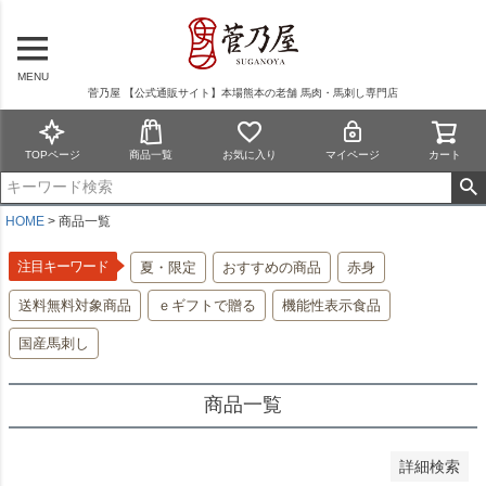
在庫なし商品を表示しない
商品番号/JANコード
MENU
菅乃屋 【公式通販サイト】本場熊本の老舗 馬肉・馬刺し専門店
予約商品
TOPページ
商品一覧
お気に入り
マイページ
カート
予約商品のみを表示
並び順
HOME
商品一覧
新着順
登録順
注目キーワード
夏・限定
おすすめの商品
赤身
価格が安い順
送料無料対象商品
ｅギフトで贈る
機能性表示食品
価格が高い順
優先度順
国産馬刺し
レビュー順
キーワードヒット順
商品一覧
検索
詳細検索