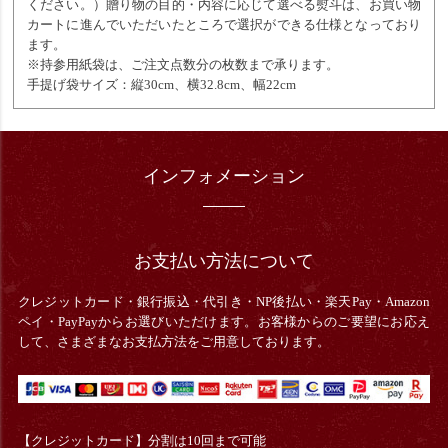
ください。）贈り物の目的・内容に応じて選べる熨斗は、お買い物
カートに進んでいただいたところで選択ができる仕様となっており
ます。
※持参用紙袋は、ご注文点数分の枚数まで承ります。
手提げ袋サイズ：縦30cm、横32.8cm、幅22cm
インフォメーション
お支払い方法について
クレジットカード・銀行振込・
代引き・
NP後払い・楽天Pay・Amazon
ペイ・PayPayからお選びいただけます。お客様からのご要望にお応え
して、さまざまなお支払方法をご用意しております。
【クレジットカード】分割は10回まで可能