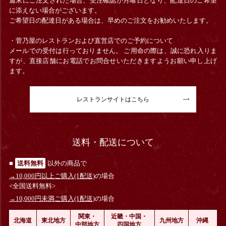
週末にご注文された場合、受注確認が月曜日となり、配達日のご希望
に添えない場合がございます。
ご希望日の配達日がある場合は、早めのご注文をお勧めいたします。
・菅乃屋のレストランおよび直営店でのご予約について
メールでの受付は行っておりません。 ご用命の際は、誠に恐れ入りま
すが、直接店舗にお電話でお問合せいただきますようお願い申し上げ
ます。
レストランサイトはこちら
送料・配送について
■
送料無料
以外の商品で
→10,000円以上ご購入(1配送)
の場合
<全国送料無料>
→10,000円未満ご購入(1配送)
の場合
関東・
近畿・中国・
北海道
東北地方
九州地方
沖縄
中部地方
四国地方