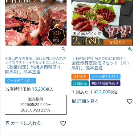
今夏は肉厚の食感、溢れる肉汁が人気の
【予約受付中】毎月20日にお届け！
サイコロステーキをセットにしました。
国産赤身定期便 2セット（Ｋ）
【数量限定】馬焼き四種盛り
馬刺し 熊本直送
鮮馬刺し 熊本直送
送料無料
クール便でお届け
クール便でお届け
定期販売
初回特別価格あり
当店特別価格
¥
5,200
税込
１回あたり
¥
12,000
税込
販売期間
詳細を見る
2026/05/29 9:00
〜
2026/08/23 23:59
カートに入れる