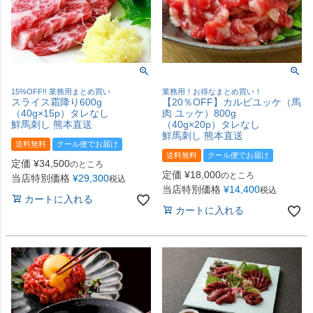
15%OFF!! 業務用まとめ買い
業務用！お得なまとめ買い！
スライス霜降り600g
【20％OFF】カルビユッケ（馬
（40g×15p）タレなし
肉 ユッケ）800g
鮮馬刺し 熊本直送
（40g×20p）タレなし
鮮馬刺し 熊本直送
送料無料
クール便でお届け
送料無料
クール便でお届け
定価
¥
34,500
のところ
定価
¥
18,000
のところ
当店特別価格
¥
29,300
税込
当店特別価格
¥
14,400
税込
カートに入れる
カートに入れる