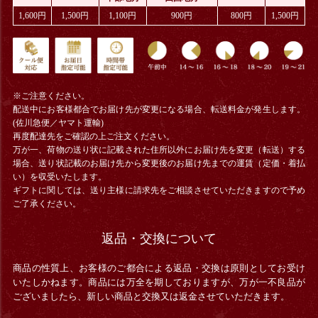
1,600円
1,500円
1,100円
900円
800円
1,500円
※ご注意ください。
配送中にお客様都合でお届け先が変更になる場合、
転送料金
が発生します。
(佐川急便／ヤマト運輸)
再度配達先をご確認の上ご注文ください。
万が一、荷物の送り状に記載された住所以外にお届け先を変更（転送）する
場合、送り状記載のお届け先から変更後のお届け先までの運賃（定価・着払
い）を収受いたします。
ギフトに関しては、送り主様に請求先をご相談させていただきますので予め
ご了承ください。
返品・交換について
商品の性質上、お客様のご都合による返品・交換は原則としてお受け
いたしかねます。商品には万全を期しておりますが、万が一不良品が
ございましたら、新しい商品と交換又は返金させていただきます。