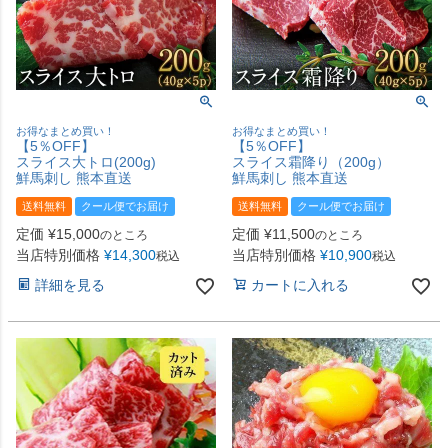
お得なまとめ買い！
お得なまとめ買い！
【5％OFF】
【5％OFF】
スライス大トロ(200g)
スライス霜降り（200g）
鮮馬刺し 熊本直送
鮮馬刺し 熊本直送
送料無料
クール便でお届け
送料無料
クール便でお届け
定価
¥
15,000
定価
¥
11,500
のところ
のところ
当店特別価格
¥
14,300
当店特別価格
¥
10,900
税込
税込
詳細を見る
カートに入れる