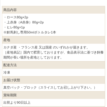
商品内容
・ロース80g×2p
・上赤身（A赤身）80g×2p
・ヒレ80g×1p
※鮮馬刺し専用50mlボトルタレ1本
産地
カナダ産 ・フランス産 又は国産 のいずれかが届きます。
［産地表記］国内で肥育しておりますが、食品表示法に基づき飼養
期間が長い場所を産地としております。
配達方法
冷凍
お届け状態
真空パック・ブロック（スライスしてお召し上がり下さい。）
賞味期限
出荷より90日以上