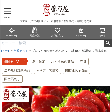
MENU
菅乃屋 【公式通販サイト】本場熊本の老舗 馬肉・馬刺し専門店
TOPページ
商品一覧
お気に入り
マイページ
カート
HOME
定番セット
ブロック赤身食べ比べセット 計400g 鮮馬刺し 熊本直送
注目キーワード
夏・限定
おすすめの商品
赤身
送料無料対象商品
ｅギフトで贈る
機能性表示食品
国産馬刺し