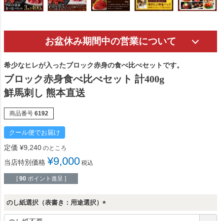
お盆休み期間中の営業について
希少なヒレが入ったブロック赤身の食べ比べセットです。
ブロック赤身食べ比べセット 計400g
鮮馬刺し 熊本直送
商品番号
6192
クール便でお届け
定価
¥
9,240
のところ
¥
9,000
当店特別価格
税込
[
90
ポイント進呈 ]
のし紙選択（表書き：用途選択）
(