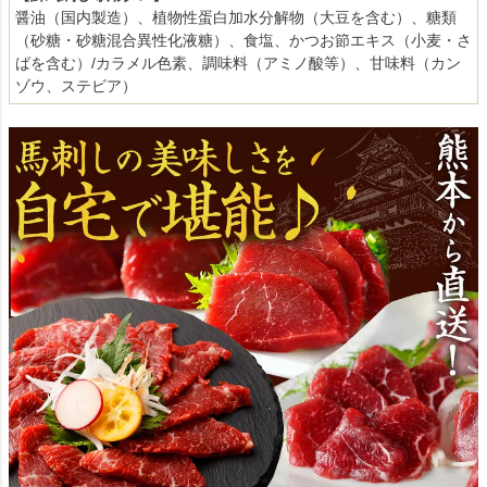
醤油（国内製造）、植物性蛋白加水分解物（大豆を含む）、糖類
（砂糖・砂糖混合異性化液糖）、食塩、かつお節エキス（小麦・さ
ばを含む）/カラメル色素、調味料（アミノ酸等）、甘味料（カン
ゾウ、ステビア）