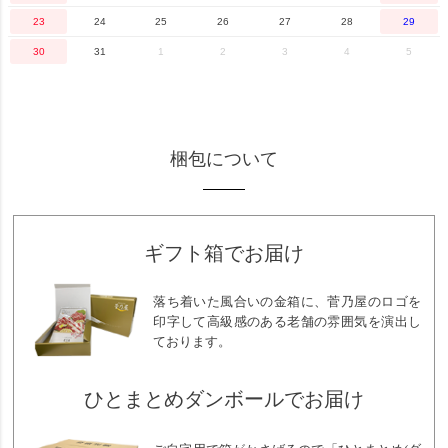
23
24
25
26
27
28
29
30
31
1
2
3
4
5
梱包について
ギフト箱でお届け
落ち着いた風合いの金箱に、菅乃屋のロゴを
印字して高級感のある老舗の雰囲気を演出し
ております。
ひとまとめダンボールでお届け