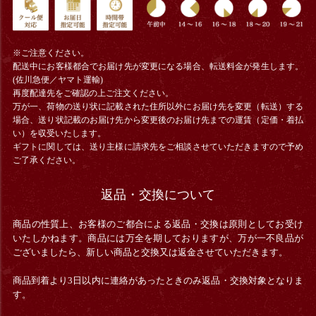
※ご注意ください。
配送中にお客様都合でお届け先が変更になる場合、
転送料金
が発生します。
(佐川急便／ヤマト運輸)
再度配達先をご確認の上ご注文ください。
万が一、荷物の送り状に記載された住所以外にお届け先を変更（転送）する
場合、送り状記載のお届け先から変更後のお届け先までの運賃（定価・着払
い）を収受いたします。
ギフトに関しては、送り主様に請求先をご相談させていただきますので予め
ご了承ください。
返品・交換について
商品の性質上、お客様のご都合による返品・交換は原則としてお受け
いたしかねます。商品には万全を期しておりますが、万が一不良品が
ございましたら、新しい商品と交換又は返金させていただきます。
商品到着より3日以内に連絡があったときのみ返品・交換対象となりま
す。