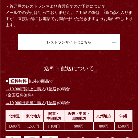
・菅乃屋のレストランおよび直営店でのご予約について
メールでの受付は行っておりません。 ご用命の際は、誠に恐れ入りま
すが、直接店舗にお電話でお問合せいただきますようお願い申し上げ
ます。
レストランサイトはこちら
送料・配送について
■
送料無料
以外の商品で
→10,000円以上ご購入(1配送)
の場合
<全国送料無料>
→10,000円未満ご購入(1配送)
の場合
関東・
近畿・中国・
北海道
東北地方
九州地方
沖縄
中部地方
四国地方
1,600円
1,500円
1,100円
900円
800円
1,500円