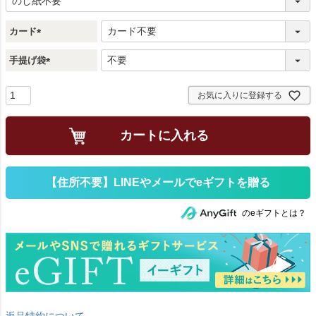
必
須
)
カード
(
手提げ袋
必
須
(
)
必
お気に入りに登録する
須
)
カートに入れる
のeギフトとは？