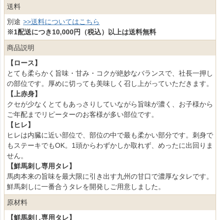
送料
別途
>>送料についてはこちら
※1配送につき10,000円（税込）以上は送料無料
商品説明
【ロース】
とても柔らかく旨味・甘み・コクが絶妙なバランスで、社長一押し
の部位です。厚めに切っても美味しく召し上がっていただきます。
【上赤身】
クセが少なくとてもあっさりしていながら旨味が濃く、お子様から
ご年配までリピーターのお客様が多い部位です。
【ヒレ】
ヒレは内臓に近い部位で、部位の中で最も柔かい部分です。刺身で
もステーキでもOK。1頭からわずかしか取れず、めったに出回りま
せん。
【鮮馬刺し専用タレ】
馬肉本来の旨味を最大限に引き出す九州の甘口で濃厚なタレです。
鮮馬刺しに一番合うタレを開発しご用意しました。
原材料
【鮮馬刺し専用タレ】