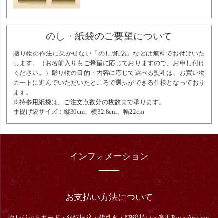
のし・紙袋のご要望について
贈り物の作法に欠かせない「のし/紙袋」などは無料でお付けいた
します。（お名前入りもご希望に応じておりますので、お申し付け
ください。）贈り物の目的・内容に応じて選べる熨斗は、お買い物
カートに進んでいただいたところで選択ができる仕様となっており
ます。
※持参用紙袋は、ご注文点数分の枚数まで承ります。
手提げ袋サイズ：縦30cm、横32.8cm、幅22cm
インフォメーション
お支払い方法について
クレジットカード・銀行振込・
代引き・
NP後払い・楽天Pay・Amazon