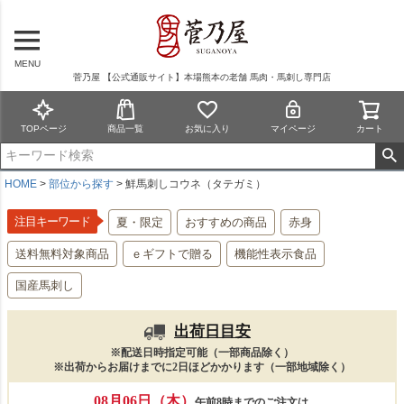
MENU
菅乃屋 【公式通販サイト】本場熊本の老舗 馬肉・馬刺し専門店
TOPページ
商品一覧
お気に入り
マイページ
カート
HOME
部位から探す
鮮馬刺しコウネ（タテガミ）
注目キーワード
夏・限定
おすすめの商品
赤身
送料無料対象商品
ｅギフトで贈る
機能性表示食品
国産馬刺し
出荷日目安
※配送日時指定可能（一部商品除く）
※出荷からお届けまでに2日ほどかかります（一部地域除く）
08月06日（木）
午前8時までのご注文は