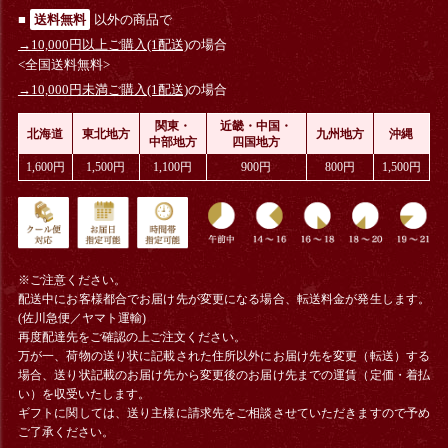
■
送料無料
以外の商品で
→10,000円以上ご購入(1配送)
の場合
<全国送料無料>
→10,000円未満ご購入(1配送)
の場合
関東・
近畿・中国・
北海道
東北地方
九州地方
沖縄
中部地方
四国地方
1,600円
1,500円
1,100円
900円
800円
1,500円
※ご注意ください。
配送中にお客様都合でお届け先が変更になる場合、
転送料金
が発生します。
(佐川急便／ヤマト運輸)
再度配達先をご確認の上ご注文ください。
万が一、荷物の送り状に記載された住所以外にお届け先を変更（転送）する
場合、送り状記載のお届け先から変更後のお届け先までの運賃（定価・着払
い）を収受いたします。
ギフトに関しては、送り主様に請求先をご相談させていただきますので予め
ご了承ください。