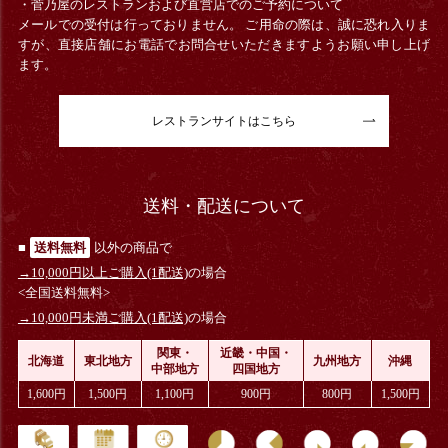
・菅乃屋のレストランおよび直営店でのご予約について
メールでの受付は行っておりません。 ご用命の際は、誠に恐れ入りま
すが、直接店舗にお電話でお問合せいただきますようお願い申し上げ
ます。
レストランサイトはこちら
送料・配送について
■
送料無料
以外の商品で
→10,000円以上ご購入(1配送)
の場合
<全国送料無料>
→10,000円未満ご購入(1配送)
の場合
関東・
近畿・中国・
北海道
東北地方
九州地方
沖縄
中部地方
四国地方
1,600円
1,500円
1,100円
900円
800円
1,500円