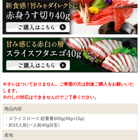
※タレはついておりません。ご希望の方は別途ご購入をお願いいた
します。
※のしの対応はできませんのでご了承ください。
商品内容
・スライスロース:総重量600g(40g×15p)
・約15人前(一人前40g目安）
産地