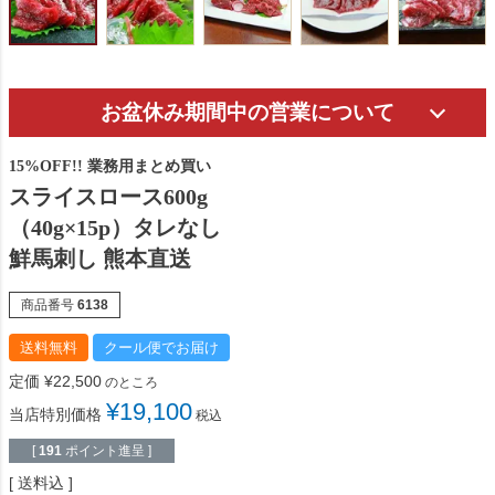
お盆休み期間中の営業について
15%OFF!! 業務用まとめ買い
スライスロース600g
（40g×15p）タレなし
鮮馬刺し 熊本直送
商品番号
6138
送料無料
クール便でお届け
定価
¥
22,500
のところ
¥
19,100
当店特別価格
税込
[
191
ポイント進呈 ]
送料込