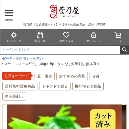
MENU
菅乃屋 【公式通販サイト】本場熊本の老舗 馬肉・馬刺し専門店
TOPページ
商品一覧
お気に入り
マイページ
カート
HOME
業務用まとめ買い
スライスロース600g（40g×15p）タレなし鮮馬刺し 熊本直送
注目キーワード
夏・限定
おすすめの商品
赤身
送料無料対象商品
ｅギフトで贈る
機能性表示食品
国産馬刺し