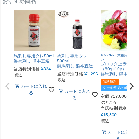
おすすめ商品
馬刺し専用タレ50ml
馬刺し専用タレ
10%OFF!! 業務用まとめ
い
鮮馬刺し 熊本直送
500ml
ブロック上赤身800
鮮馬刺し 熊本直送
当店特別価格
¥
324
（80g×10p）タレ
当店特別価格
¥
1,296
鮮馬刺し 熊本直送
税込
税込
送料無料
カートに入れ
クール便でお届け
カートに入れ
る
定価
¥
17,000
る
のところ
当店特別価格
¥
15,300
税込
カートに入れ
る