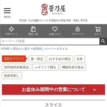
MENU
菅乃屋 【公式通販サイト】本場熊本の老舗 馬肉・馬刺し専門店
TOPページ
商品一覧
お気に入り
マイページ
カート
HOME
部位から探す
鮮馬刺しロース
スライス
注目キーワード
夏・限定
おすすめの商品
赤身
送料無料対象商品
ｅギフトで贈る
機能性表示食品
国産馬刺し
お盆休み期間中の営業について
スライス