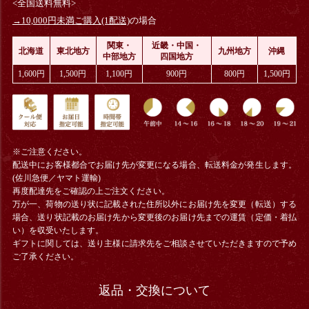
<全国送料無料>
→10,000円未満ご購入(1配送)
の場合
関東・
近畿・中国・
北海道
東北地方
九州地方
沖縄
中部地方
四国地方
1,600円
1,500円
1,100円
900円
800円
1,500円
※ご注意ください。
配送中にお客様都合でお届け先が変更になる場合、
転送料金
が発生します。
(佐川急便／ヤマト運輸)
再度配達先をご確認の上ご注文ください。
万が一、荷物の送り状に記載された住所以外にお届け先を変更（転送）する
場合、送り状記載のお届け先から変更後のお届け先までの運賃（定価・着払
い）を収受いたします。
ギフトに関しては、送り主様に請求先をご相談させていただきますので予め
ご了承ください。
返品・交換について