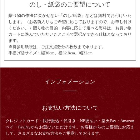
のし・紙袋のご要望について
贈り物の作法に欠かせない「のし/紙袋」などは無料でお付けいた
します。（お名前入りもご希望に応じておりますので、お申し付け
ください。）贈り物の目的・内容に応じて選べる熨斗は、お買い物
カートに進んでいただいたところで選択ができる仕様となっており
ます。
※持参用紙袋は、ご注文点数分の枚数まで承ります。
手提げ袋サイズ：縦30cm、横32.8cm、幅22cm
インフォメーション
お支払い方法について
クレジットカード・銀行振込・
代引き・
NP後払い・楽天Pay・Amazon
ペイ・PayPayからお選びいただけます。お客様からのご要望にお応え
して、さまざまなお支払方法をご用意しております。