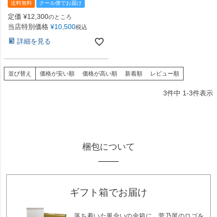
送料無料
クール便でお届け
定価
¥
12,300
のところ
当店特別価格
¥
10,500
税込
詳細を見る
並び替え
価格が安い順
価格が高い順
新着順
レビュー順
3
件中
1
-
3
件表示
梱包について
ギフト箱でお届け
落ち着いた風合いの金箱に、菅乃屋のロゴを