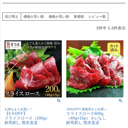
並び替え
価格が安い順
価格が高い順
新着順
レビュー順
3
件中
1
-
3
件表示
お得なまとめ買い！
15%OFF!! 業務用まとめ買い
【5％OFF】
スライスロース600g
スライスロース（200g）
（40g×15p）タレなし
鮮馬刺し 熊本直送
鮮馬刺し 熊本直送