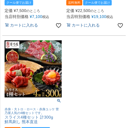
クール便でお届け
送料無料
クール便でお届け
定価
¥
7,500
定価
¥
22,500
のところ
のところ
当店特別価格
¥
7,100
当店特別価格
¥
19,100
税込
税込
カートに入れる
カートに入れる
赤身・大トロ・ロース・赤身ユッケ 菅
乃屋人気の4種セットです。
スライス4種セット 計300g
鮮馬刺し 熊本直送