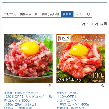
並び替え
価格が安い順
価格が高い順
新着順
レビュー順
2
件中
1
-
2
件表示
業務用！お得なまとめ買い！
お得なまとめ買い
【20％OFF】カルビユッケ（馬
【10％OFF】
肉 ユッケ）800g
カルビユッケ
（40g×20p）タレなし
（馬肉 ユッケ）400g
鮮馬刺し 熊本直送
鮮馬刺し 熊本直送