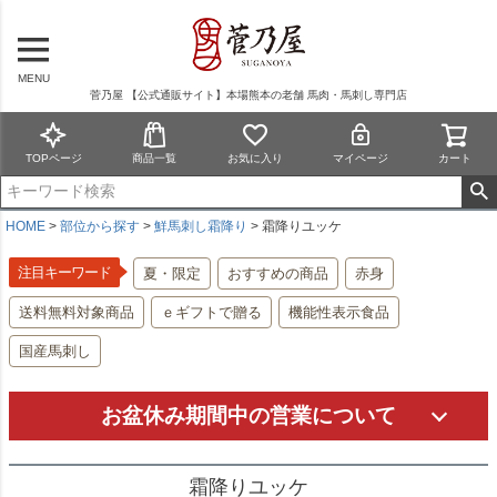
MENU
菅乃屋 【公式通販サイト】本場熊本の老舗 馬肉・馬刺し専門店
TOPページ
商品一覧
お気に入り
マイページ
カート
HOME
部位から探す
鮮馬刺し霜降り
霜降りユッケ
注目キーワード
夏・限定
おすすめの商品
赤身
送料無料対象商品
ｅギフトで贈る
機能性表示食品
国産馬刺し
お盆休み期間中の営業について
霜降りユッケ