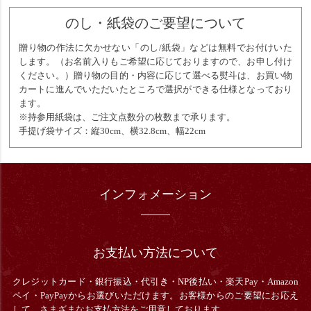
のし・紙袋のご要望について
贈り物の作法に欠かせない「のし/紙袋」などは無料でお付けいた
します。（お名前入りもご希望に応じておりますので、お申し付け
ください。）贈り物の目的・内容に応じて選べる熨斗は、お買い物
カートに進んでいただいたところで選択ができる仕様となっており
ます。
※持参用紙袋は、ご注文点数分の枚数まで承ります。
手提げ袋サイズ：縦30cm、横32.8cm、幅22cm
インフォメーション
お支払い方法について
クレジットカード・銀行振込・
代引き・
NP後払い・楽天Pay・Amazon
ペイ・PayPayからお選びいただけます。お客様からのご要望にお応え
して、さまざまなお支払方法をご用意しております。