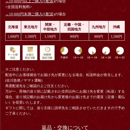
→10,000円以上ご購入(1配送)
の場合
<全国送料無料>
→10,000円未満ご購入(1配送)
の場合
関東・
近畿・中国・
北海道
東北地方
九州地方
沖縄
中部地方
四国地方
1,600円
1,500円
1,100円
900円
800円
1,500円
※ご注意ください。
配送中にお客様都合でお届け先が変更になる場合、
転送料金
が発生します。
(佐川急便／ヤマト運輸)
再度配達先をご確認の上ご注文ください。
万が一、荷物の送り状に記載された住所以外にお届け先を変更（転送）する
場合、送り状記載のお届け先から変更後のお届け先までの運賃（定価・着払
い）を収受いたします。
ギフトに関しては、送り主様に請求先をご相談させていただきますので予め
ご了承ください。
返品・交換について