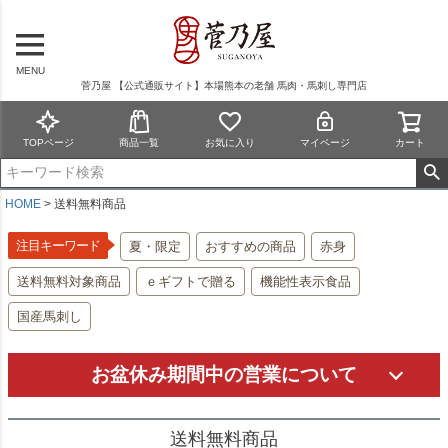
MENU
菅乃屋 【公式通販サイト】本場熊本の老舗 馬肉・馬刺し専門店
TOPページ
商品一覧
お気に入り
マイページ
カート
HOME
送料無料商品
注目キーワード
夏・限定
おすすめの商品
赤身
送料無料対象商品
ｅギフトで贈る
機能性表示食品
国産馬刺し
お盆休み期間中の営業について
送料無料商品