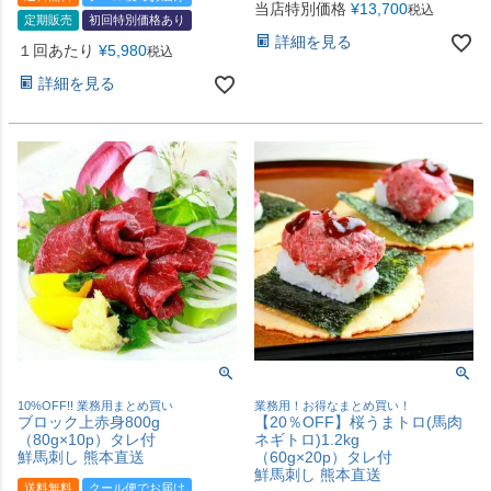
当店特別価格
¥
13,700
税込
定期販売
初回特別価格あり
詳細を見る
１回あたり
¥
5,980
税込
詳細を見る
10%OFF!! 業務用まとめ買い
業務用！お得なまとめ買い！
ブロック上赤身800g
【20％OFF】桜うまトロ(馬肉
（80g×10p）タレ付
ネギトロ)1.2kg
鮮馬刺し 熊本直送
（60g×20p）タレ付
鮮馬刺し 熊本直送
送料無料
クール便でお届け