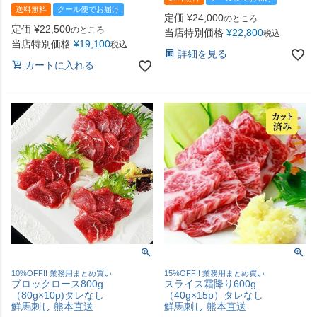
送料無料
クール便でお届け
定価
¥
24,000
のところ
定価
¥
22,500
のところ
当店特別価格
¥
22,800
税込
当店特別価格
¥
19,100
税込
詳細を見る
カートに入れる
10%OFF!! 業務用まとめ買い
15%OFF!! 業務用まとめ買い
ブロックロース800g
スライス霜降り600g
（80g×10p)タレなし
（40g×15p）タレなし
鮮馬刺し 熊本直送
鮮馬刺し 熊本直送