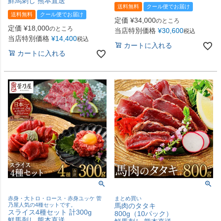
鮮馬刺し 熊本直送
送料無料
クール便でお届け
送料無料
クール便でお届け
定価
¥
34,000
のところ
定価
¥
18,000
のところ
当店特別価格
¥
30,600
税込
当店特別価格
¥
14,400
税込
カートに入れる
カートに入れる
赤身・大トロ・ロース・赤身ユッケ 菅
まとめ買い
乃屋人気の4種セットです。
馬肉のタタキ
スライス4種セット 計300g
800g（10パック）
鮮馬刺し 熊本直送