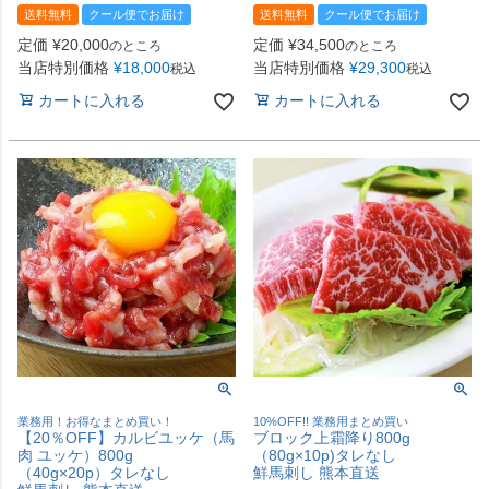
送料無料
クール便でお届け
送料無料
クール便でお届け
定価
¥
20,000
定価
¥
34,500
のところ
のところ
当店特別価格
¥
18,000
当店特別価格
¥
29,300
税込
税込
カートに入れる
カートに入れる
業務用！お得なまとめ買い！
10%OFF!! 業務用まとめ買い
【20％OFF】カルビユッケ（馬
ブロック上霜降り800g
肉 ユッケ）800g
（80g×10p)タレなし
（40g×20p）タレなし
鮮馬刺し 熊本直送