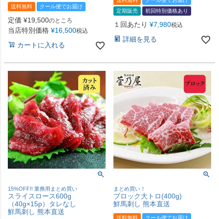
送料無料
クール便でお届け
送料無料
クール便でお届け
定期販売
初回特別価格あり
定価
¥
19,500
のところ
１回あたり
¥
7,980
税込
当店特別価格
¥
16,500
税込
詳細を見る
カートに入れる
15%OFF!! 業務用まとめ買い
まとめ買い！
スライスロース600g
ブロック大トロ(400g)
（40g×15p）タレなし
鮮馬刺し 熊本直送
鮮馬刺し 熊本直送
送料無料
クール便でお届け