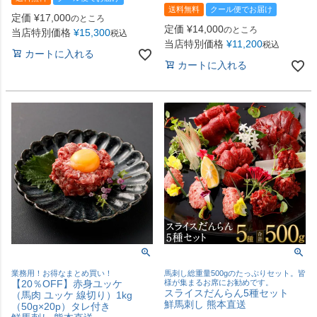
送料無料
クール便でお届け
定価
¥
17,000
のところ
定価
¥
14,000
のところ
当店特別価格
¥
15,300
税込
当店特別価格
¥
11,200
税込
カートに入れる
カートに入れる
業務用！お得なまとめ買い！
馬刺し総重量500gのたっぷりセット。皆
【20％OFF】赤身ユッケ
様が集まるお席にお勧めです。
スライスだんらん5種セット
（馬肉 ユッケ 線切り）1kg
鮮馬刺し 熊本直送
（50g×20p）タレ付き