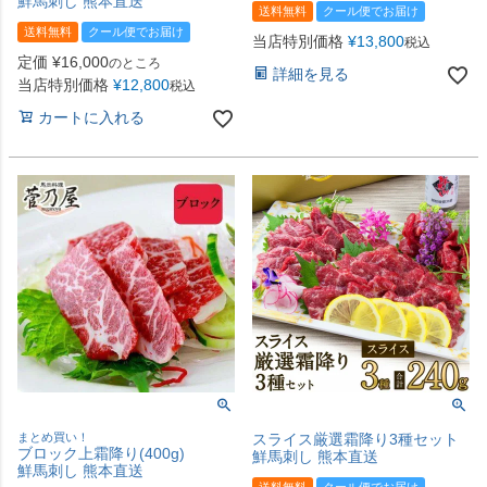
鮮馬刺し 熊本直送
送料無料
クール便でお届け
送料無料
クール便でお届け
当店特別価格
¥
13,800
税込
定価
¥
16,000
のところ
詳細を見る
当店特別価格
¥
12,800
税込
カートに入れる
まとめ買い！
スライス厳選霜降り3種セット
ブロック上霜降り(400g)
鮮馬刺し 熊本直送
鮮馬刺し 熊本直送