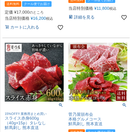
送料無料
クール便でお届け
送料無料
クール便でお届け
当店特別価格
¥
11,800
税込
定価
¥
17,000
のところ
詳細を見る
当店特別価格
¥
16,200
税込
カートに入れる
15%OFF!! 業務用まとめ買い
菅乃屋頒布会
スライス赤身600g
本格グルメコース
（40g×15p）タレなし
鮮馬刺し 熊本直送
鮮馬刺し 熊本直送