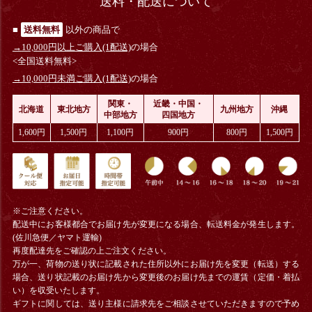
送料・配送について
■
送料無料
以外の商品で
→10,000円以上ご購入(1配送)
の場合
<全国送料無料>
→10,000円未満ご購入(1配送)
の場合
関東・
近畿・中国・
北海道
東北地方
九州地方
沖縄
中部地方
四国地方
1,600円
1,500円
1,100円
900円
800円
1,500円
※ご注意ください。
配送中にお客様都合でお届け先が変更になる場合、
転送料金
が発生します。
(佐川急便／ヤマト運輸)
再度配達先をご確認の上ご注文ください。
万が一、荷物の送り状に記載された住所以外にお届け先を変更（転送）する
場合、送り状記載のお届け先から変更後のお届け先までの運賃（定価・着払
い）を収受いたします。
ギフトに関しては、送り主様に請求先をご相談させていただきますので予め