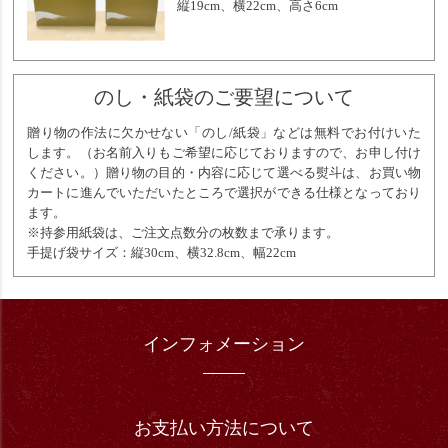
縦19cm、横22cm、高さ6cm
のし・紙袋のご要望について
贈り物の作法に欠かせない「のし/紙袋」などは無料でお付けいた
します。（お名前入りもご希望に応じておりますので、お申し付け
ください。）贈り物の目的・内容に応じて選べる熨斗は、お買い物
カートに進んでいただいたところで選択ができる仕様となっており
ます。
※持参用紙袋は、ご注文点数分の枚数まで承ります。
手提げ袋サイズ：縦30cm、横32.8cm、幅22cm
インフォメーション
お支払い方法について