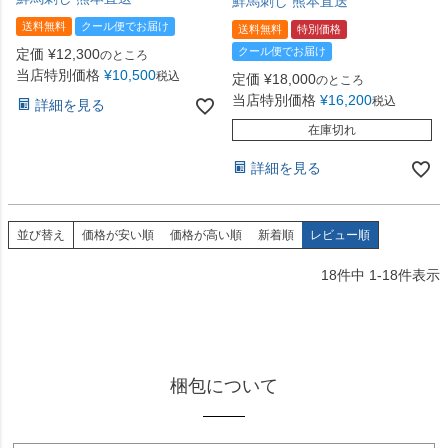
鮮馬刺し 熊本直送
送料無料
クール便でお届け
送料無料
特別価格
クール便でお届け
定価
¥
12,300
のところ
当店特別価格
¥
10,500
税込
定価
¥
18,000
のところ
当店特別価格
¥
16,200
税込
詳細を見る
在庫切れ
詳細を見る
並び替え
価格が安い順
価格が高い順
新着順
レビュー順
18
件中
1
-
18
件表示
梱包について