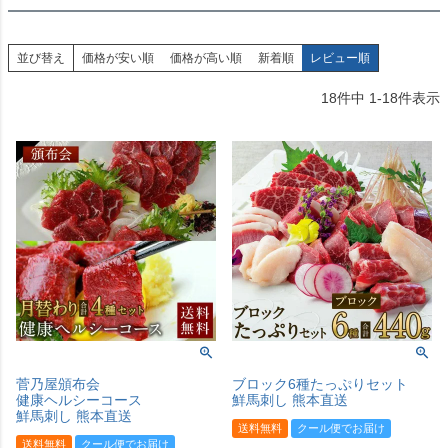
並び替え
価格が安い順
価格が高い順
新着順
レビュー順
18
件中
1
-
18
件表示
菅乃屋頒布会
ブロック6種たっぷりセット
健康ヘルシーコース
鮮馬刺し 熊本直送
鮮馬刺し 熊本直送
送料無料
クール便でお届け
送料無料
クール便でお届け