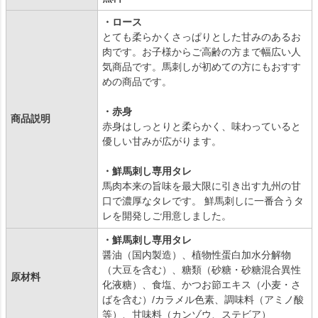
・ロース
とても柔らかくさっぱりとした甘みのあるお
肉です。お子様からご高齢の方まで幅広い人
気商品です。馬刺しが初めての方にもおすす
めの商品です。
・赤身
商品説明
赤身はしっとりと柔らかく、味わっていると
優しい甘みが広がります。
・鮮馬刺し専用タレ
馬肉本来の旨味を最大限に引き出す九州の甘
口で濃厚なタレです。 鮮馬刺しに一番合うタ
レを開発しご用意しました。
・鮮馬刺し専用タレ
醤油（国内製造）、植物性蛋白加水分解物
（大豆を含む）、糖類（砂糖・砂糖混合異性
原材料
化液糖）、食塩、かつお節エキス（小麦・さ
ばを含む）/カラメル色素、調味料（アミノ酸
等）、甘味料（カンゾウ、ステビア）