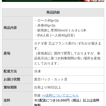
商品詳細
・ロース40g×2p
・赤身40g×2p
商品内容
・鮮馬刺し専用50mlボトルタレ1本
・約4人前 (一人前40g目安）
カナダ産 又はフランス産のいずれかが届きま
す。
産地
［産地表記］国内で肥育しておりますが、食
品表示法に基づき飼養期間が長い場所を産地
としております。
配達方法
冷凍
お届け状態
真空パック・カット済
賞味期限
出荷より90日以上
別途
>>送料についてはこちら
送料
※1配送につき10,000円（税込）以上は送料
無料