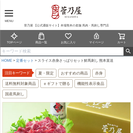
MENU
菅乃屋 【公式通販サイト】本場熊本の老舗 馬肉・馬刺し専門店
TOPページ
商品一覧
お気に入り
マイページ
カート
HOME
定番セット
スライス赤身さっぱりセット鮮馬刺し 熊本直送
注目キーワード
夏・限定
おすすめの商品
赤身
送料無料対象商品
ｅギフトで贈る
機能性表示食品
国産馬刺し