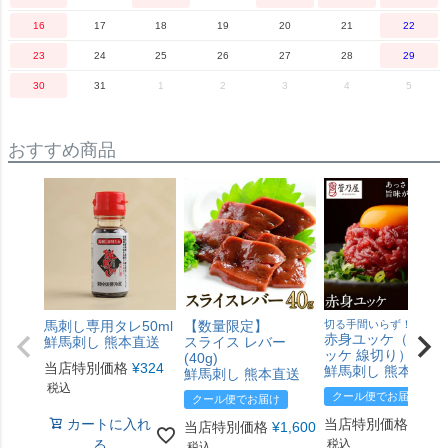
16
17
18
19
20
21
22
23
24
25
26
27
28
29
30
31
1
2
3
4
5
おすすめ商品
馬刺し専用タレ50ml
【数量限定】
切る手間いらず！
赤身ユッケ（馬肉 
鮮馬刺し 熊本直送
スライス レバー
ッケ 線切り）50g
(40g)
当店特別価格
¥
324
鮮馬刺し 熊本直送
鮮馬刺し 熊本直送
税込
クール便でお届け
クール便でお届け
カートに入れ
当店特別価格
¥
800
当店特別価格
¥
1,600
る
税込
税込