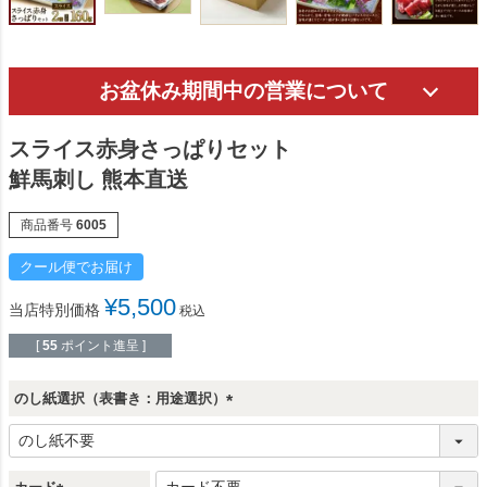
お盆休み期間中の営業について
スライス赤身さっぱりセット
鮮馬刺し 熊本直送
商品番号
6005
クール便でお届け
¥
5,500
当店特別価格
税込
[
55
ポイント進呈 ]
のし紙選択（表書き：用途選択）
(
必
須
)