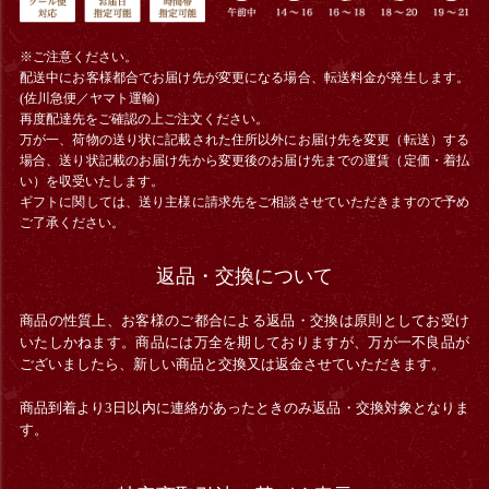
※ご注意ください。
配送中にお客様都合でお届け先が変更になる場合、
転送料金
が発生します。
(佐川急便／ヤマト運輸)
再度配達先をご確認の上ご注文ください。
万が一、荷物の送り状に記載された住所以外にお届け先を変更（転送）する
場合、送り状記載のお届け先から変更後のお届け先までの運賃（定価・着払
い）を収受いたします。
ギフトに関しては、送り主様に請求先をご相談させていただきますので予め
ご了承ください。
返品・交換について
商品の性質上、お客様のご都合による返品・交換は原則としてお受け
いたしかねます。商品には万全を期しておりますが、万が一不良品が
ございましたら、新しい商品と交換又は返金させていただきます。
商品到着より3日以内に連絡があったときのみ返品・交換対象となりま
す。