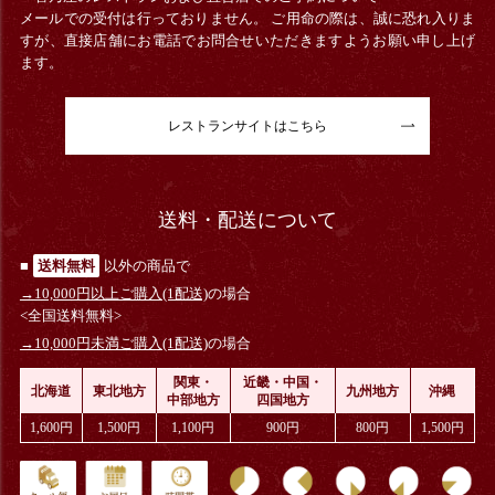
メールでの受付は行っておりません。 ご用命の際は、誠に恐れ入りま
すが、直接店舗にお電話でお問合せいただきますようお願い申し上げ
ます。
レストランサイトはこちら
送料・配送について
■
送料無料
以外の商品で
→10,000円以上ご購入(1配送)
の場合
<全国送料無料>
→10,000円未満ご購入(1配送)
の場合
関東・
近畿・中国・
北海道
東北地方
九州地方
沖縄
中部地方
四国地方
1,600円
1,500円
1,100円
900円
800円
1,500円