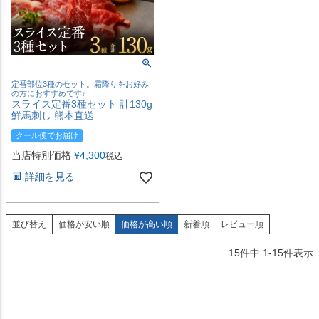
定番部位3種のセット。霜降りをお好み
の方におすすめです♪
スライス定番3種セット 計130g
鮮馬刺し 熊本直送
クール便でお届け
当店特別価格
¥
4,300
税込
詳細を見る
並び替え
価格が安い順
価格が高い順
新着順
レビュー順
15
件中
1
-
15
件表示