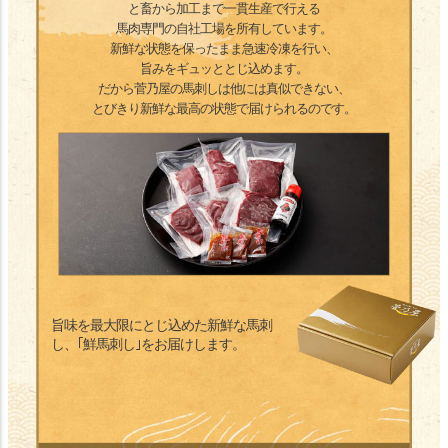
と畜から加工まで一貫生産で行える
馬肉専門の自社工場を所有しています。
新鮮な状態を保ったまま急速冷凍を行い、
旨みをギュッととじ込めます。
だから菅乃屋の馬刺しは他には真似できない、
とびきり新鮮な最高の状態で届けられるのです。
旨味を最大限にとじ込めた
新鮮な馬刺
し、
｢鮮馬刺し｣をお届けします。