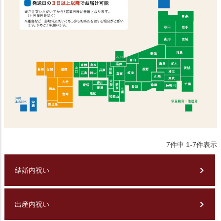
7
件中
1
-
7
件表示
結婚内祝い
出産内祝い