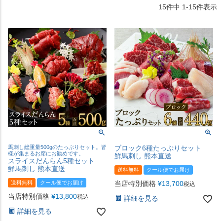
15
件中
1
-
15
件表示
馬刺し総重量500gのたっぷりセット。皆
ブロック6種たっぷりセット
様が集まるお席にお勧めです。
鮮馬刺し 熊本直送
スライスだんらん5種セット
鮮馬刺し 熊本直送
送料無料
クール便でお届け
送料無料
クール便でお届け
当店特別価格
¥
13,700
税込
当店特別価格
¥
13,800
税込
詳細を見る
詳細を見る