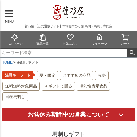
MENU
菅乃屋 【公式通販サイト】本場熊本の老舗 馬肉・馬刺し専門店
TOPページ
商品一覧
お気に入り
マイページ
カート
HOME
馬刺しギフト
注目キーワード
夏・限定
おすすめの商品
赤身
送料無料対象商品
ｅギフトで贈る
機能性表示食品
国産馬刺し
お盆休み期間中の営業について
馬刺しギフト