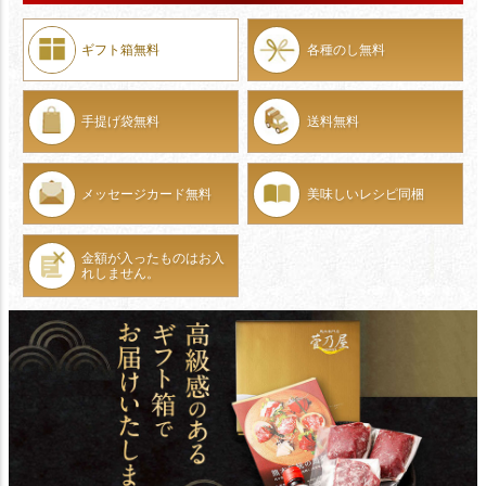
ギフト箱無料
各種のし無料
手提げ袋無料
送料無料
メッセージカード無料
美味しいレシピ同梱
金額が入ったものは
お入
れしません。