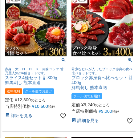
赤身・大トロ・ロース・赤身ユッケ 菅
希少なヒレが入ったブロック赤身の食べ
乃屋人気の4種セットです。
比べセットです。
スライス4種セット 計300g
ブロック赤身食べ比べセット 計
鮮馬刺し 熊本直送
400g
鮮馬刺し 熊本直送
送料無料
クール便でお届け
クール便でお届け
定価
¥
12,300
のところ
定価
¥
9,240
のところ
当店特別価格
¥
10,500
税込
当店特別価格
¥
9,000
税込
詳細を見る
詳細を見る