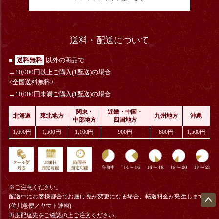
送料・配送について
■
送料無料
以外の商品で
→10,000円以上ご購入(1配送)
の場合
<全国送料無料>
→10,000円未満ご購入(1配送)
の場合
関東・
近畿・中国・
北海道
東北地方
九州地方
沖縄
中部地方
四国地方
1,600円
1,500円
1,100円
900円
800円
1,500円
※ご注意ください。
配送中にお客様都合でお届け先が変更になる場合、
転送料金
が発生します。
(佐川急便／ヤマト運輸)
ペー
再度配達先をご確認の上ご注文ください。