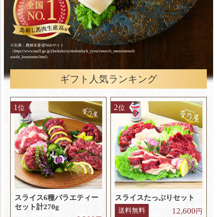
※出典：農林水産省Webサイト
（https://www.maff.go.jp/j/keikaku/
syokubunka/k_ryouri/search_menu/menu/b
asashi_kumamoto.html）
ギフト人気ランキング
1
2
位
位
スライス6種バラエティー
スライスたっぷりセット
セット
計270g
12,600
送料無料
円