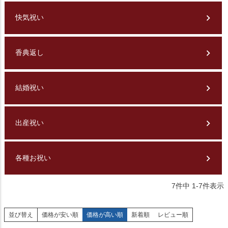
快気祝い
香典返し
結婚祝い
出産祝い
各種お祝い
7
件中
1
-
7
件表示
並び替え
価格が安い順
価格が高い順
新着順
レビュー順