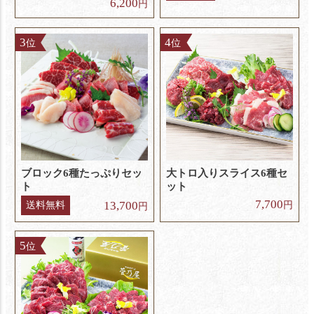
6,200
円
3
4
位
位
ブロック6種たっぷり
セッ
大トロ入りスライス
6種セ
ト
ット
7,700
13,700
送料無料
円
円
5
位