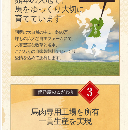
熊本の大地で、
馬をゆっくり大切に
育てています
阿蘇の大自然の中に、約90万
坪もの広大な自主ファームにて、
栄養豊富な牧草と名水、
こだわりの自家製飼料でじっくり
愛情を込めて肥育します。
馬肉専用工場を所有
一貫生産を実現