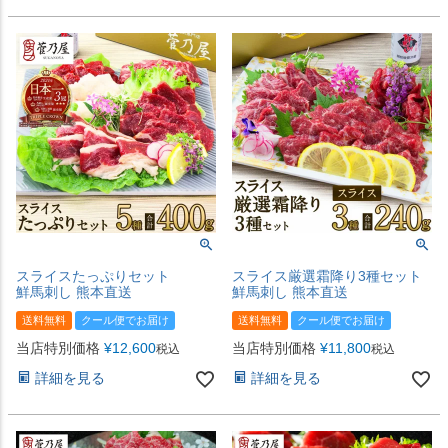
スライスたっぷりセット
スライス厳選霜降り3種セット
鮮馬刺し 熊本直送
鮮馬刺し 熊本直送
送料無料
クール便でお届け
送料無料
クール便でお届け
当店特別価格
¥
12,600
当店特別価格
¥
11,800
税込
税込
詳細を見る
詳細を見る