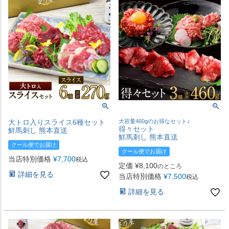
大トロ入りスライス6種セット
大容量460gのお得なセット♪
得々セット
鮮馬刺し 熊本直送
鮮馬刺し 熊本直送
クール便でお届け
クール便でお届け
当店特別価格
¥
7,700
税込
定価
¥
8,100
のところ
詳細を見る
当店特別価格
¥
7,500
税込
詳細を見る