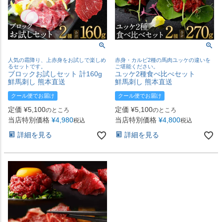
人気の霜降り、上赤身をお試しで楽しめ
赤身・カルビ2種の馬肉ユッケの違いを
るセットです。
ご堪能ください。
ブロックお試しセット 計160g
ユッケ2種食べ比べセット
鮮馬刺し 熊本直送
鮮馬刺し 熊本直送
クール便でお届け
クール便でお届け
定価
¥
5,100
定価
¥
5,100
のところ
のところ
当店特別価格
¥
4,980
当店特別価格
¥
4,800
税込
税込
詳細を見る
詳細を見る