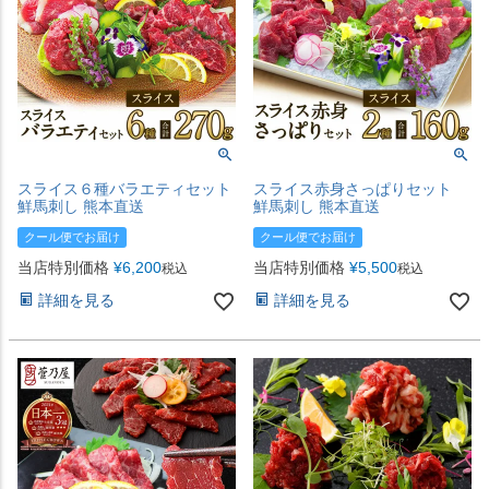
スライス６種バラエティセット
スライス赤身さっぱりセット
鮮馬刺し 熊本直送
鮮馬刺し 熊本直送
クール便でお届け
クール便でお届け
当店特別価格
¥
6,200
当店特別価格
¥
5,500
税込
税込
詳細を見る
詳細を見る