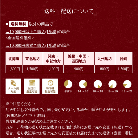
送料・配送について
■
送料無料
以外の商品で
→10,000円以上ご購入(1配送)
の場合
<全国送料無料>
→10,000円未満ご購入(1配送)
の場合
関東・
近畿・中国・
北海道
東北地方
九州地方
沖縄
中部地方
四国地方
1,600円
1,500円
1,100円
900円
800円
1,500円
※ご注意ください。
配送中にお客様都合でお届け先が変更になる場合、
転送料金
が発生します。
(佐川急便／ヤマト運輸)
再度配達先をご確認の上ご注文ください。
万が一、荷物の送り状に記載された住所以外にお届け先を変更（転送）する
場合、送り状記載のお届け先から変更後のお届け先までの運賃（定価・着払