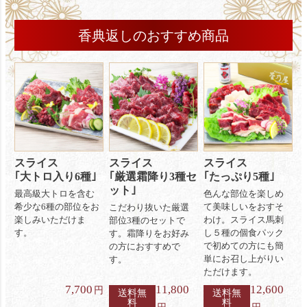
香典返しのおすすめ商品
スライス
スライス
スライス
｢大トロ入り6種｣
｢厳選霜降り3種セ
｢たっぷり5種｣
ット｣
最高級大トロを含む
色んな部位を楽しめ
希少な6種の部位をお
て美味しいをおすそ
こだわり抜いた厳選
楽しみいただけま
わけ。スライス馬刺
部位3種のセットで
す。
し５種の個食パック
す。霜降りをお好み
で初めての方にも簡
の方におすすめで
単にお召し上がりい
す。
ただけます。
7,700
11,800
12,600
円
送料無
送料無
料
料