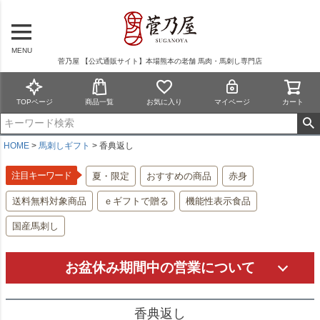
MENU
菅乃屋 【公式通販サイト】本場熊本の老舗 馬肉・馬刺し専門店
TOPページ
商品一覧
お気に入り
マイページ
カート
HOME
馬刺しギフト
香典返し
注目キーワード
夏・限定
おすすめの商品
赤身
送料無料対象商品
ｅギフトで贈る
機能性表示食品
国産馬刺し
お盆休み期間中の営業について
香典返し