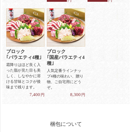
円
円
ブロック
ブロック
｢バラエティ4種｣
｢国産バラエティ4
種｣
霜降りはほど良く入
った脂が見た目も美
人気定番ラインナッ
しく、しなやかに溶
プ4種の味わい、贈り
ける甘味とコクが後
物、ご自宅用にどう
味まで残ります。
ぞ。
7,400
8,300
円
円
梱包について