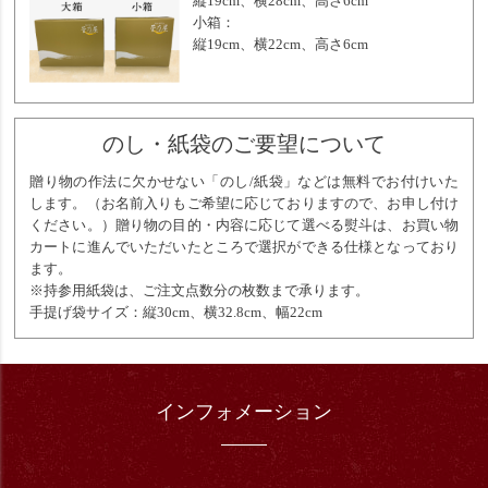
縦19cm、横28cm、高さ6cm
小箱：
縦19cm、横22cm、高さ6cm
のし・紙袋のご要望について
贈り物の作法に欠かせない「のし/紙袋」などは無料でお付けいた
します。（お名前入りもご希望に応じておりますので、お申し付け
ください。）贈り物の目的・内容に応じて選べる熨斗は、お買い物
カートに進んでいただいたところで選択ができる仕様となっており
ます。
※持参用紙袋は、ご注文点数分の枚数まで承ります。
手提げ袋サイズ：縦30cm、横32.8cm、幅22cm
インフォメーション