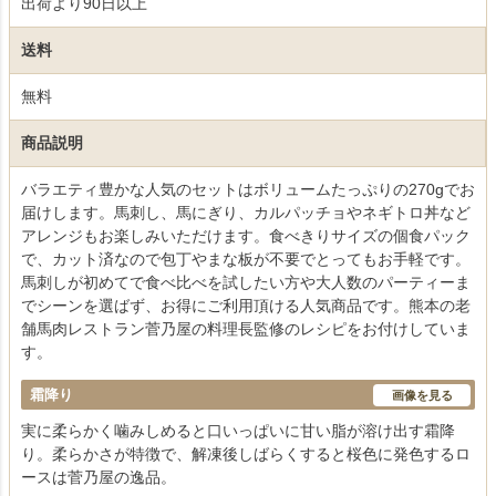
出荷より90日以上
送料
無料
商品説明
バラエティ豊かな人気のセットはボリュームたっぷりの270gでお
届けします。馬刺し、馬にぎり、カルパッチョやネギトロ丼など
アレンジもお楽しみいただけます。食べきりサイズの個食パック
で、カット済なので包丁やまな板が不要でとってもお手軽です。
馬刺しが初めてで食べ比べを試したい方や大人数のパーティーま
でシーンを選ばず、お得にご利用頂ける人気商品です。熊本の老
舗馬肉レストラン菅乃屋の料理長監修のレシピをお付けしていま
す。
霜降り
画像を見る
実に柔らかく噛みしめると口いっぱいに甘い脂が溶け出す霜降
り。柔らかさが特徴で、解凍後しばらくすると桜色に発色するロ
ースは菅乃屋の逸品。