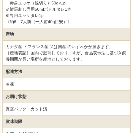
・赤身ユッケ（線切り）50g×1p
※鮮馬刺し専用50mlボトルタレ1本
※専用ユッケタレ1p
《約6～7人前（一人前40g目安）》
産地
カナダ産 ・フランス産 又は国産 のいずれかが届きます。
［産地表記］国内で肥育しておりますが、食品表示法に基づき飼
養期間が長い場所を産地としております。
配達方法
冷凍
お届け状態
真空パック・カット済
賞味期限