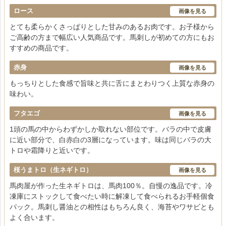
ロース
画像を見る
とても柔らかくさっぱりとした甘みのあるお肉です。お子様から
ご高齢の方まで幅広い人気商品です。馬刺しが初めての方にもお
すすめの商品です。
赤身
画像を見る
もっちりとした食感で旨味と共に舌にまとわりつく上質な赤身の
味わい。
フタエゴ
画像を見る
1頭の馬の中からわずかしか取れない部位です。バラの中で皮膚
に近い部分で、白赤白の3層になっています。味は同じバラの大
トロや霜降りと近いです。
桜うまトロ（生ネギトロ）
画像を見る
馬肉屋が作った生ネギトロは、馬肉100％。自慢の逸品です。冷
凍庫にストックして食べたい時に解凍して食べられるお手軽個食
パック。馬刺し醤油との相性はもちろん良く、海苔やワサビとも
よく合います。