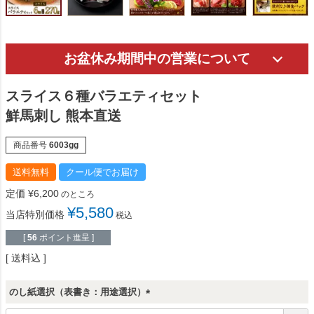
お盆休み期間中の営業について
スライス６種バラエティセット
鮮馬刺し 熊本直送
商品番号
6003gg
送料無料
クール便でお届け
定価
¥
6,200
のところ
¥
5,580
当店特別価格
税込
[
56
ポイント進呈 ]
送料込
のし紙選択（表書き：用途選択）
(