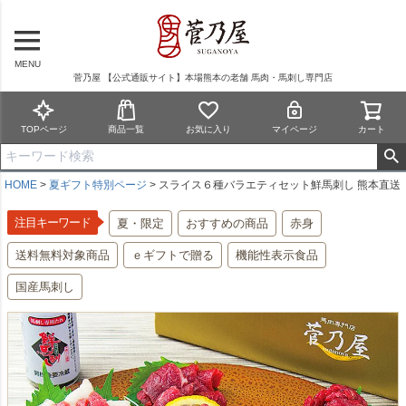
MENU
菅乃屋 【公式通販サイト】本場熊本の老舗 馬肉・馬刺し専門店
TOPページ
商品一覧
お気に入り
マイページ
カート
HOME
夏ギフト特別ページ
スライス６種バラエティセット鮮馬刺し 熊本直送
注目キーワード
夏・限定
おすすめの商品
赤身
送料無料対象商品
ｅギフトで贈る
機能性表示食品
国産馬刺し