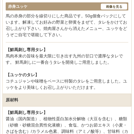
赤身ユッケ
画像を見る
馬の赤身の部分を線切りにした商品です。50g個食パックにして
います。解凍してお好みの野菜と卵黄をまぜて、タレをかけてお
召し上がり下さい。焼肉屋さんから消えたメニュー、ユッケをど
うぞご自宅で堪能して下さい。
【鮮馬刺し専用タレ】
馬肉本来の旨味を最大限に引き出す九州の甘口で濃厚なタレで
す。 鮮馬刺しに一番合うタレを開発しご用意しました。
【ユッケのタレ】
コチュジャンや味噌をベースに特製のタレをご用意しました。ユ
ッケをより美味しくお召し上がりいただけます。
原材料
【鮮馬刺し専用タレ】
醤油（国内製造）、植物性蛋白加水分解物（大豆を含む）、糖類
（砂糖・砂糖混合異性化液糖）、食塩、かつお節エキス（小麦・
さばを含む）/カラメル色素、調味料（アミノ酸等）、甘味料（カ