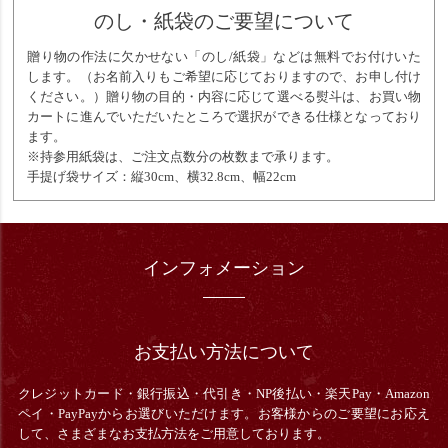
のし・紙袋のご要望について
贈り物の作法に欠かせない「のし/紙袋」などは無料でお付けいた
します。（お名前入りもご希望に応じておりますので、お申し付け
ください。）贈り物の目的・内容に応じて選べる熨斗は、お買い物
カートに進んでいただいたところで選択ができる仕様となっており
ます。
※持参用紙袋は、ご注文点数分の枚数まで承ります。
手提げ袋サイズ：縦30cm、横32.8cm、幅22cm
インフォメーション
お支払い方法について
クレジットカード・銀行振込・
代引き・
NP後払い・楽天Pay・Amazon
ペイ・PayPayからお選びいただけます。お客様からのご要望にお応え
して、さまざまなお支払方法をご用意しております。