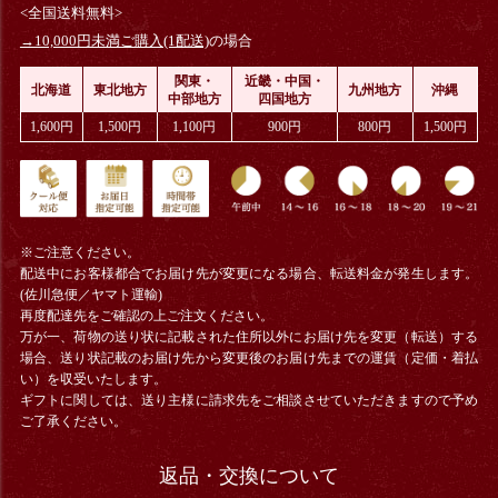
<全国送料無料>
→10,000円未満ご購入(1配送)
の場合
関東・
近畿・中国・
北海道
東北地方
九州地方
沖縄
中部地方
四国地方
1,600円
1,500円
1,100円
900円
800円
1,500円
※ご注意ください。
配送中にお客様都合でお届け先が変更になる場合、
転送料金
が発生します。
(佐川急便／ヤマト運輸)
再度配達先をご確認の上ご注文ください。
万が一、荷物の送り状に記載された住所以外にお届け先を変更（転送）する
場合、送り状記載のお届け先から変更後のお届け先までの運賃（定価・着払
い）を収受いたします。
ギフトに関しては、送り主様に請求先をご相談させていただきますので予め
ご了承ください。
返品・交換について