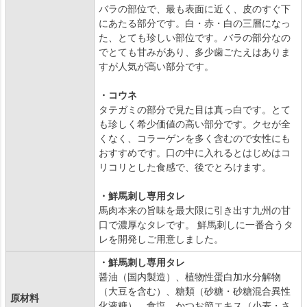
バラの部位で、最も表面に近く、皮のすぐ下
にあたる部分です。白・赤・白の三層になっ
た、とても珍しい部位です。バラの部分なの
でとても甘みがあり、多少歯ごたえはありま
すが人気が高い部分です。
・コウネ
タテガミの部分で見た目は真っ白です。とて
も珍しく希少価値の高い部分です。クセが全
くなく、コラーゲンを多く含むので女性にも
おすすめです。口の中に入れるとはじめはコ
リコリとした食感で、後でとろけます。
・鮮馬刺し専用タレ
馬肉本来の旨味を最大限に引き出す九州の甘
口で濃厚なタレです。 鮮馬刺しに一番合うタ
レを開発しご用意しました。
・鮮馬刺し専用タレ
醤油（国内製造）、植物性蛋白加水分解物
（大豆を含む）、糖類（砂糖・砂糖混合異性
原材料
化液糖）、食塩、かつお節エキス（小麦・さ