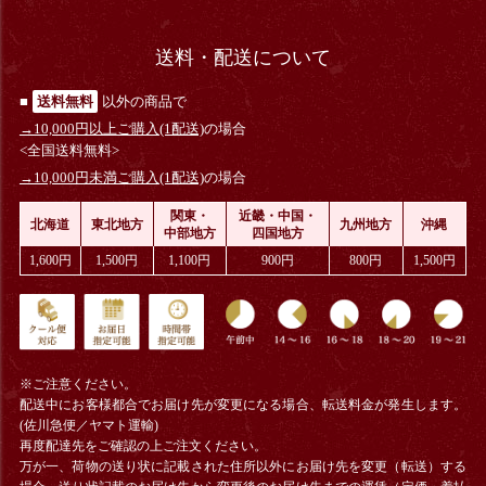
送料・配送について
■
送料無料
以外の商品で
→10,000円以上ご購入(1配送)
の場合
<全国送料無料>
→10,000円未満ご購入(1配送)
の場合
関東・
近畿・中国・
北海道
東北地方
九州地方
沖縄
中部地方
四国地方
1,600円
1,500円
1,100円
900円
800円
1,500円
※ご注意ください。
配送中にお客様都合でお届け先が変更になる場合、
転送料金
が発生します。
(佐川急便／ヤマト運輸)
再度配達先をご確認の上ご注文ください。
万が一、荷物の送り状に記載された住所以外にお届け先を変更（転送）する