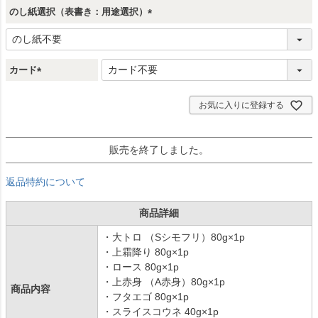
のし紙選択（表書き：用途選択）
(
必
須
)
カード
(
必
お気に入りに登録する
須
)
販売を終了しました。
返品特約について
商品詳細
・大トロ （Sシモフリ）80g×1p
・上霜降り 80g×1p
・ロース 80g×1p
・上赤身 （A赤身）80g×1p
商品内容
・フタエゴ 80g×1p
・スライスコウネ 40g×1p