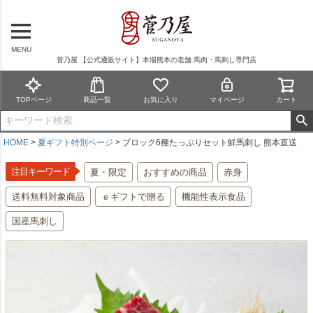
MENU
菅乃屋 【公式通販サイト】本場熊本の老舗 馬肉・馬刺し専門店
TOPページ
商品一覧
お気に入り
マイページ
カート
HOME
夏ギフト特別ページ
ブロック6種たっぷりセット鮮馬刺し 熊本直送
注目キーワード
夏・限定
おすすめの商品
赤身
送料無料対象商品
ｅギフトで贈る
機能性表示食品
国産馬刺し