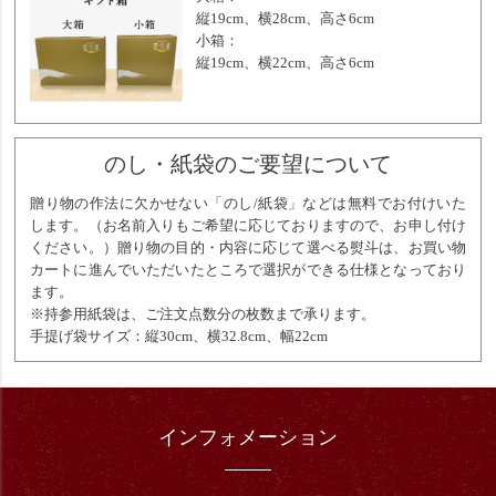
縦19cm、横28cm、高さ6cm
小箱：
縦19cm、横22cm、高さ6cm
のし・紙袋のご要望について
贈り物の作法に欠かせない「のし/紙袋」などは無料でお付けいた
します。（お名前入りもご希望に応じておりますので、お申し付け
ください。）贈り物の目的・内容に応じて選べる熨斗は、お買い物
カートに進んでいただいたところで選択ができる仕様となっており
ます。
※持参用紙袋は、ご注文点数分の枚数まで承ります。
手提げ袋サイズ：縦30cm、横32.8cm、幅22cm
インフォメーション