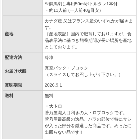
※鮮馬刺し専用50mlボトルタレ1本付
・約11人前 (一人前40g目安）
カナダ産 又はフランス産のいずれかが届きま
す。
産地
［産地表記］国内で肥育しておりますが、食
品表示法に基づき飼養期間が長い場所を産地
としております。
配達方法
冷凍
真空パック・ブロック
お届け状態
（スライスしてお召し上がり下さい。）
賞味期限
2026.9.1
送料
無料
・大トロ
菅乃屋職人目利きの大トロブロックです。
菅乃屋最高級の逸品。バラの部位で特にサシ
が入った部分を厳選した商品です。めったに
出回らない品です!!