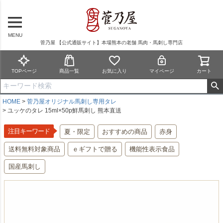
MENU
菅乃屋 【公式通販サイト】本場熊本の老舗 馬肉・馬刺し専門店
TOPページ
商品一覧
お気に入り
マイページ
カート
HOME
菅乃屋オリジナル馬刺し専用タレ
ユッケのタレ 15ml×50p鮮馬刺し 熊本直送
注目キーワード
夏・限定
おすすめの商品
赤身
送料無料対象商品
ｅギフトで贈る
機能性表示食品
国産馬刺し