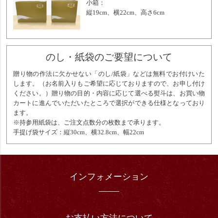
小箱：
縦19cm、横22cm、高さ6cm
のし・紙袋のご要望について
贈り物の作法に欠かせない「のし/紙袋」などは無料でお付けいた
します。（お名前入りもご希望に応じておりますので、お申し付け
ください。）贈り物の目的・内容に応じて選べる熨斗は、お買い物
カートに進んでいただいたところで選択ができる仕様となっており
ます。
※持参用紙袋は、ご注文点数分の枚数まで承ります。
手提げ袋サイズ：縦30cm、横32.8cm、幅22cm
インフォメーション
お支払い方法について