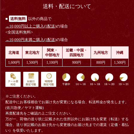
送料・配送について
■
送料無料
以外の商品で
→10,000円以上ご購入(1配送)
の場合
<全国送料無料>
→10,000円未満ご購入(1配送)
の場合
関東・
近畿・中国・
北海道
東北地方
九州地方
沖縄
中部地方
四国地方
1,600円
1,500円
1,100円
900円
800円
1,500円
※ご注意ください。
配送中にお客様都合でお届け先が変更になる場合、
転送料金
が発生します。
(佐川急便／ヤマト運輸)
再度配達先をご確認の上ご注文ください。
万が一、荷物の送り状に記載された住所以外にお届け先を変更（転送）する
場合、送り状記載のお届け先から変更後のお届け先までの運賃（定価・着払
い）を収受いたします。