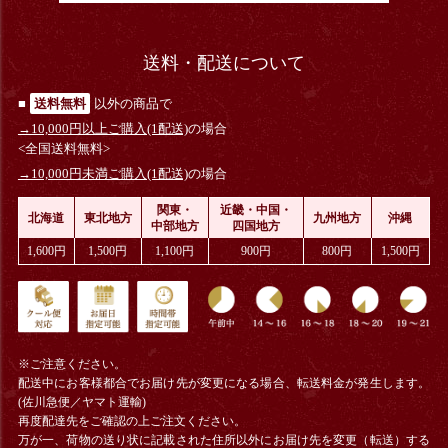
送料・配送について
■
送料無料
以外の商品で
→10,000円以上ご購入(1配送)
の場合
<全国送料無料>
→10,000円未満ご購入(1配送)
の場合
関東・
近畿・中国・
北海道
東北地方
九州地方
沖縄
中部地方
四国地方
1,600円
1,500円
1,100円
900円
800円
1,500円
※ご注意ください。
配送中にお客様都合でお届け先が変更になる場合、
転送料金
が発生します。
(佐川急便／ヤマト運輸)
再度配達先をご確認の上ご注文ください。
万が一、荷物の送り状に記載された住所以外にお届け先を変更（転送）する