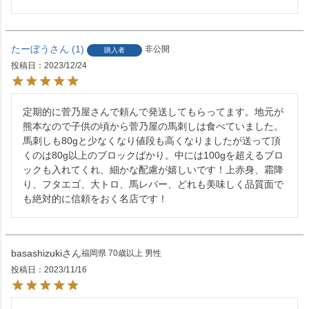
たーぼう
1
非公開
購入者
投稿日
2023/12/24
定期的に菅乃屋さんで頼んで発送してもらってます。地元が
熊本なので子供の頃から菅乃屋の馬刺しは食べていました。
馬刺しも80gと少なくなり値段も高くなりましたが送って頂
くのは80g以上のブロックばかり。中には100gを超えるブロ
ックも入れてくれ、細かな配慮が嬉しいです！上赤身、霜降
り、フタエゴ、大トロ、馬レバー、どれも美味しく品質面で
も絶対的に信頼をおく名店です！
basashizuki
福岡県
70歳以上
男性
投稿日
2023/11/16