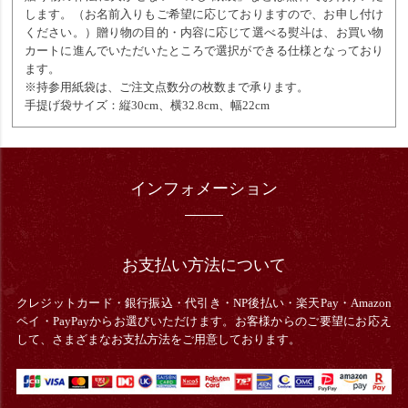
します。（お名前入りもご希望に応じておりますので、お申し付け
ください。）贈り物の目的・内容に応じて選べる熨斗は、お買い物
カートに進んでいただいたところで選択ができる仕様となっており
ます。
※持参用紙袋は、ご注文点数分の枚数まで承ります。
手提げ袋サイズ：縦30cm、横32.8cm、幅22cm
インフォメーション
お支払い方法について
クレジットカード・銀行振込・
代引き・
NP後払い・楽天Pay・Amazon
ペイ・PayPayからお選びいただけます。お客様からのご要望にお応え
して、さまざまなお支払方法をご用意しております。