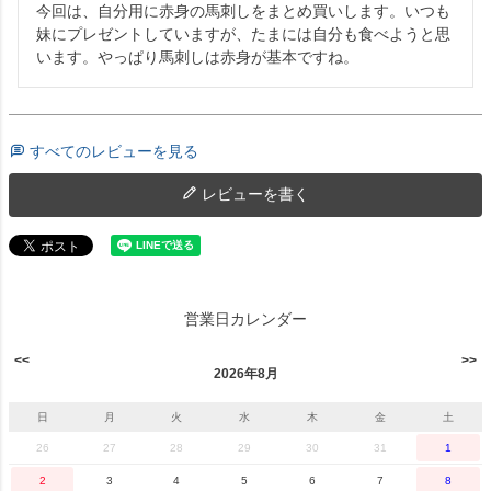
今回は、自分用に赤身の馬刺しをまとめ買いします。いつも
妹にプレゼントしていますが、たまには自分も食べようと思
います。やっぱり馬刺しは赤身が基本ですね。
すべてのレビューを見る
レビューを書く
営業日カレンダー
2026年8月
日
月
火
水
木
金
土
26
27
28
29
30
31
1
2
3
4
5
6
7
8