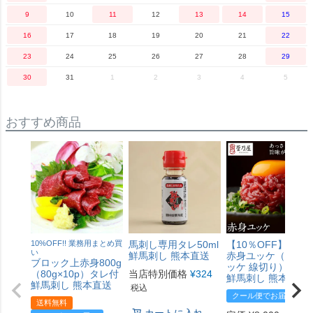
9
10
11
12
13
14
15
16
17
18
19
20
21
22
23
24
25
26
27
28
29
30
31
1
2
3
4
5
おすすめ商品
10%OFF!! 業務用まとめ買
馬刺し専用タレ50ml
【10％OFF】
い
鮮馬刺し 熊本直送
赤身ユッケ（馬肉 
ブロック上赤身800g
ッケ 線切り）500g
（80g×10p）タレ付
当店特別価格
¥
324
鮮馬刺し 熊本直送
鮮馬刺し 熊本直送
税込
クール便でお届け
送料無料