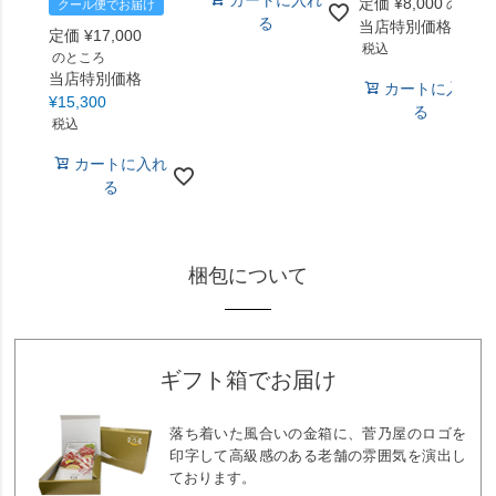
カートに入れ
定価
¥
8,000
のとこ
クール便でお届け
る
当店特別価格
¥
7,2
定価
¥
17,000
税込
のところ
当店特別価格
カートに入れ
¥
15,300
る
税込
カートに入れ
る
梱包について
ギフト箱でお届け
落ち着いた風合いの金箱に、菅乃屋のロゴを
印字して高級感のある老舗の雰囲気を演出し
ております。