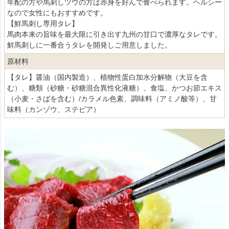
年配の方や馬刺しツウの方は赤身を好んで食べられます。ヘルシー
なので女性にもおすすめです。
【鮮馬刺し専用タレ】
馬肉本来の旨味を最大限に引き出す九州の甘口で濃厚なタレです。
鮮馬刺しに一番合うタレを開発しご用意しました。
原材料
【タレ】醤油（国内製造）、植物性蛋白加水分解物（大豆を含
む）、糖類（砂糖・砂糖混合異性化液糖）、食塩、かつお節エキス
（小麦・さばを含む）/カラメル色素、調味料（アミノ酸等）、甘
味料（カンゾウ、ステビア）