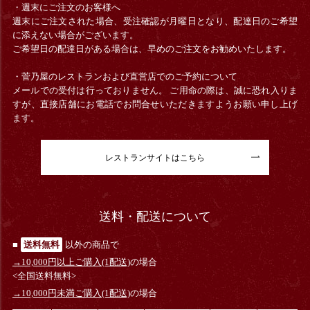
・週末にご注文のお客様へ
週末にご注文された場合、受注確認が月曜日となり、配達日のご希望
に添えない場合がございます。
ご希望日の配達日がある場合は、早めのご注文をお勧めいたします。
・菅乃屋のレストランおよび直営店でのご予約について
メールでの受付は行っておりません。 ご用命の際は、誠に恐れ入りま
すが、直接店舗にお電話でお問合せいただきますようお願い申し上げ
ます。
レストランサイトはこちら
送料・配送について
■
送料無料
以外の商品で
→10,000円以上ご購入(1配送)
の場合
<全国送料無料>
→10,000円未満ご購入(1配送)
の場合