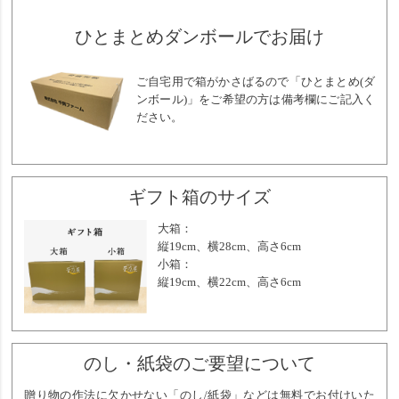
ひとまとめダンボールでお届け
ご自宅用で箱がかさばるので「ひとまとめ(ダ
ンボール)」をご希望の方は備考欄にご記入く
ださい。
ギフト箱のサイズ
大箱：
縦19cm、横28cm、高さ6cm
小箱：
縦19cm、横22cm、高さ6cm
のし・紙袋のご要望について
贈り物の作法に欠かせない「のし/紙袋」などは無料でお付けいた