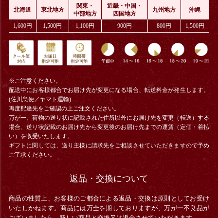
関東・
近畿・中国・
北海道
東北地方
九州地方
沖縄
中部地方
四国地方
1,600円
1,500円
1,100円
900円
800円
1,500円
※ご注意ください。
配送中にお客様都合でお届け先が変更になる場合、
転送料金
が発生します。
(佐川急便／ヤマト運輸)
再度配達先をご確認の上ご注文ください。
万が一、荷物の送り状に記載された住所以外にお届け先を変更（転送）する
場合、送り状記載のお届け先から変更後のお届け先までの運賃（定価・着払
い）を収受いたします。
ギフトに関しては、送り主様に請求先をご相談させていただきますので予め
ご了承ください。
返品・交換について
商品の性質上、お客様のご都合による返品・交換は原則としてお受け
いたしかねます。商品には万全を期しておりますが、万が一不良品が
ございましたら、新しい商品と交換又は返金させていただきます。