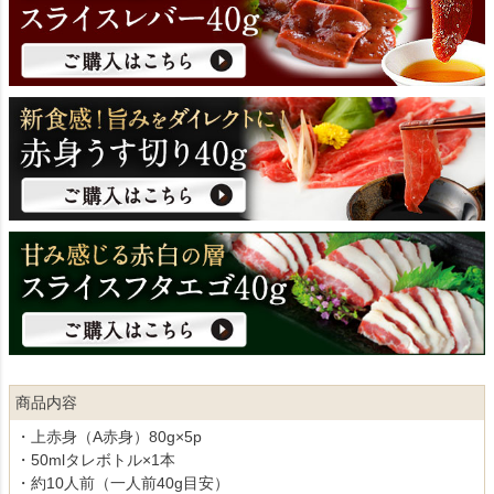
商品内容
・上赤身（A赤身）80g×5p
・50mlタレボトル×1本
・約10人前（一人前40g目安）