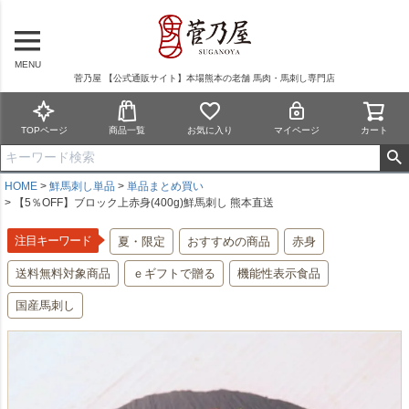
MENU
菅乃屋 【公式通販サイト】本場熊本の老舗 馬肉・馬刺し専門店
TOPページ
商品一覧
お気に入り
マイページ
カート
HOME
鮮馬刺し単品
単品まとめ買い
【5％OFF】ブロック上赤身(400g)鮮馬刺し 熊本直送
注目キーワード
夏・限定
おすすめの商品
赤身
送料無料対象商品
ｅギフトで贈る
機能性表示食品
国産馬刺し