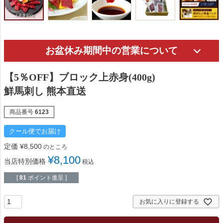
お盆休み期間中の営業について
【5％OFF】ブロック上赤身(400g)
鮮馬刺し 熊本直送
商品番号
6123
クール便でお届け
定価
¥
8,500
のところ
¥
8,100
当店特別価格
税込
[
81
ポイント進呈 ]
お気に入りに登録する