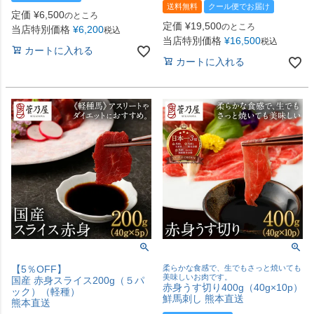
送料無料
クール便でお届け
定価
¥
6,500
のところ
定価
¥
19,500
のところ
当店特別価格
¥
6,200
税込
当店特別価格
¥
16,500
税込
カートに入れる
カートに入れる
【5％OFF】
柔らかな食感で、生でもさっと焼いても
美味しいお肉です。
国産 赤身スライス200g（５パ
赤身うす切り400g（40g×10p）
ック）（軽種）
鮮馬刺し 熊本直送
熊本直送