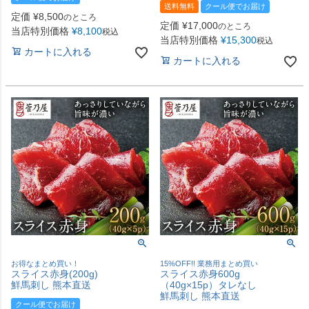
送料無料
クール便でお届け
定価
¥
8,500
のところ
定価
¥
17,000
のところ
当店特別価格
¥
8,100
税込
当店特別価格
¥
15,300
税込
カートに入れる
カートに入れる
お得なまとめ買い！
15%OFF!! 業務用まとめ買い
スライス赤身(200g)
スライス赤身600g
鮮馬刺し 熊本直送
（40g×15p）タレなし
鮮馬刺し 熊本直送
クール便でお届け