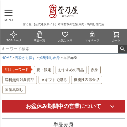
MENU
菅乃屋 【公式通販サイト】本場熊本の老舗 馬肉・馬刺し専門店
TOPページ
商品一覧
お気に入り
マイページ
カート
HOME
部位から探す
鮮馬刺し赤身
単品赤身
注目キーワード
夏・限定
おすすめの商品
赤身
送料無料対象商品
ｅギフトで贈る
機能性表示食品
国産馬刺し
お盆休み期間中の営業について
単品赤身