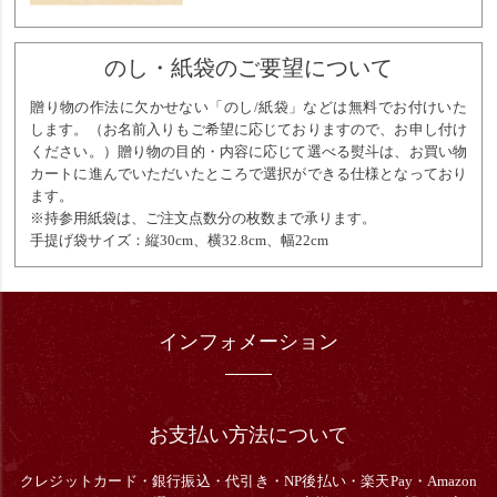
のし・紙袋のご要望について
贈り物の作法に欠かせない「のし/紙袋」などは無料でお付けいた
します。（お名前入りもご希望に応じておりますので、お申し付け
ください。）贈り物の目的・内容に応じて選べる熨斗は、お買い物
カートに進んでいただいたところで選択ができる仕様となっており
ます。
※持参用紙袋は、ご注文点数分の枚数まで承ります。
手提げ袋サイズ：縦30cm、横32.8cm、幅22cm
インフォメーション
お支払い方法について
クレジットカード・銀行振込・
代引き・
NP後払い・楽天Pay・Amazon