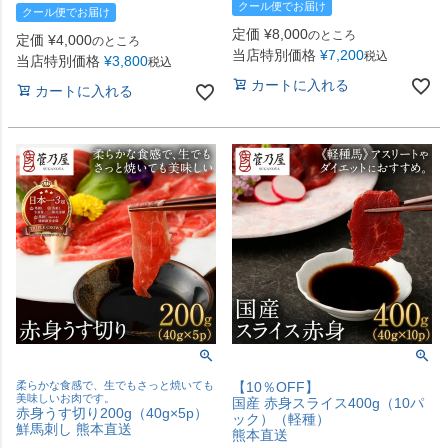
クール便でお届け
クール便でお届け
定価
¥
8,000
のところ
定価
¥
4,000
のところ
当店特別価格
¥
7,200
税込
当店特別価格
¥
3,800
税込
カートに入れる
カートに入れる
柔らかな食感で、生でもさっと焼いても
【10％OFF】
美味しいお肉です。
国産 赤身スライス400g（10パ
赤身うす切り200g（40g×5p）
ック）（軽種）
鮮馬刺し 熊本直送
熊本直送