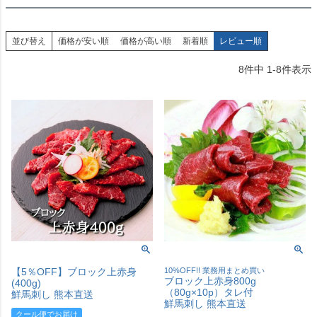
並び替え
価格が安い順
価格が高い順
新着順
レビュー順
8
件中
1
-
8
件表示
【5％OFF】ブロック上赤身
10%OFF!! 業務用まとめ買い
ブロック上赤身800g
(400g)
（80g×10p）タレ付
鮮馬刺し 熊本直送
鮮馬刺し 熊本直送
クール便でお届け