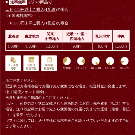
■
送料無料
以外の商品で
→10,000円以上ご購入(1配送)
の場合
<全国送料無料>
→10,000円未満ご購入(1配送)
の場合
関東・
近畿・中国・
北海道
東北地方
九州地方
沖縄
中部地方
四国地方
1,600円
1,500円
1,100円
900円
800円
1,500円
※ご注意ください。
配送中にお客様都合でお届け先が変更になる場合、
転送料金
が発生します。
(佐川急便／ヤマト運輸)
再度配達先をご確認の上ご注文ください。
万が一、荷物の送り状に記載された住所以外にお届け先を変更（転送）する
場合、送り状記載のお届け先から変更後のお届け先までの運賃（定価・着払
い）を収受いたします。
ギフトに関しては、送り主様に請求先をご相談させていただきますので予め
ご了承ください。