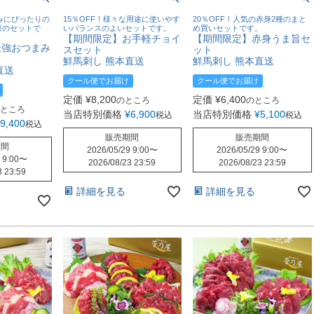
まみにぴったりの
15％OFF！様々な用途に使いやす
20％OFF！人気の赤身2種のまと
量のセットで
いバランスのよいセットです。
め買いセットです。
【期間限定】お手軽チョイ
【期間限定】赤身うま旨セ
最強おつまみ
スセット
ット
鮮馬刺し 熊本直送
鮮馬刺し 熊本直送
直送
クール便でお届け
クール便でお届け
定価
¥
8,200
定価
¥
6,400
のところ
のところ
ところ
当店特別価格
¥
6,900
当店特別価格
¥
5,100
税込
税込
9,400
税込
販売期間
販売期間
期間
2026/05/29 9:00
〜
2026/05/29 9:00
〜
 9:00
〜
2026/08/23 23:59
2026/08/23 23:59
3 23:59
詳細を見る
詳細を見る