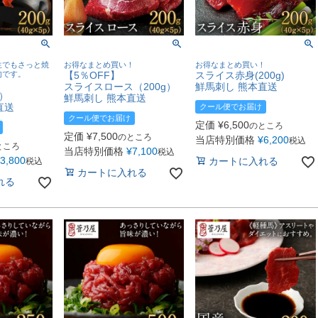
生でもさっと焼
お得なまとめ買い！
お得なまとめ買い！
肉です。
【5％OFF】
スライス赤身(200g)
スライスロース（200g）
鮮馬刺し 熊本直送
p）
鮮馬刺し 熊本直送
直送
クール便でお届け
クール便でお届け
定価
¥
6,500
のところ
定価
¥
7,500
のところ
当店特別価格
¥
6,200
税込
ところ
当店特別価格
¥
7,100
税込
3,800
カートに入れる
税込
カートに入れる
れる