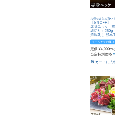
お得なまとめ買い
【5％OFF】
赤身ユッケ（馬
線切り）250g
鮮馬刺し 熊本
クール便でお届け
定価
¥
4,000
の
当店特別価格
¥
カートに入