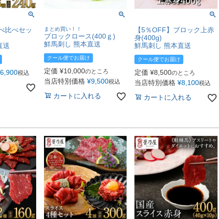
べ比べセッ
まとめ買い！！
【5％OFF】ブロック上赤
ブロックロース(400ｇ)
身(400g)
鮮馬刺し 熊本直送
直送
鮮馬刺し 熊本直送
クール便でお届け
クール便でお届け
定価
¥
10,000
のところ
6,900
定価
¥
8,500
税込
のところ
当店特別価格
¥
9,500
税込
当店特別価格
¥
8,100
税込
カートに入れる
カートに入れる