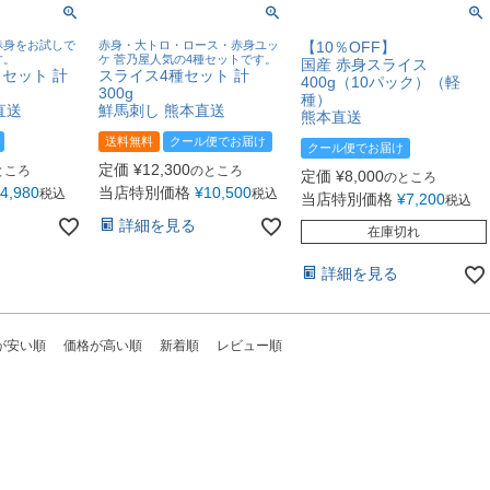
赤身をお試しで
赤身・大トロ・ロース・赤身ユッ
【10％OFF】
す。
ケ 菅乃屋人気の4種セットです。
国産 赤身スライス
セット 計
スライス4種セット 計
400g（10パック）（軽
300g
種）
直送
鮮馬刺し 熊本直送
熊本直送
送料無料
クール便でお届け
クール便でお届け
定価
¥
12,300
ところ
のところ
定価
¥
8,000
のところ
4,980
当店特別価格
¥
10,500
税込
税込
当店特別価格
¥
7,200
税込
詳細を見る
在庫切れ
詳細を見る
が安い順
価格が高い順
新着順
レビュー順