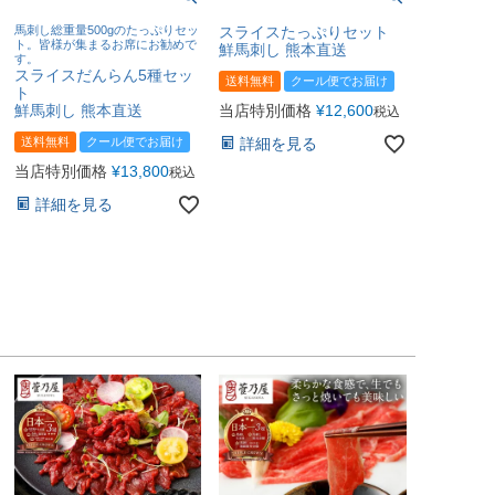
馬刺し総重量500gのたっぷりセッ
スライスたっぷりセット
ト。皆様が集まるお席にお勧めで
鮮馬刺し 熊本直送
す。
スライスだんらん5種セッ
送料無料
クール便でお届け
ト
当店特別価格
¥
12,600
鮮馬刺し 熊本直送
税込
詳細を見る
送料無料
クール便でお届け
当店特別価格
¥
13,800
税込
詳細を見る