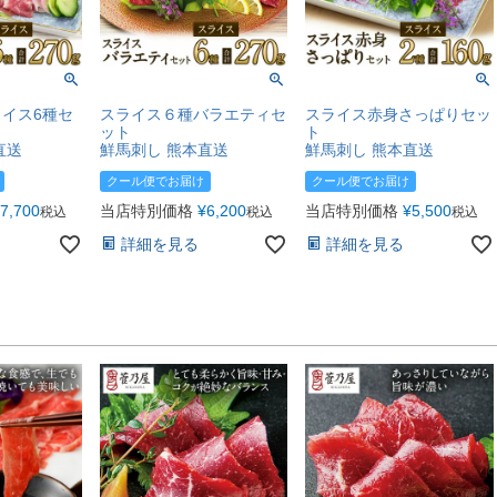
イス6種セ
スライス６種バラエティセ
スライス赤身さっぱりセッ
ット
ト
直送
鮮馬刺し 熊本直送
鮮馬刺し 熊本直送
クール便でお届け
クール便でお届け
7,700
当店特別価格
¥
6,200
当店特別価格
¥
5,500
税込
税込
税込
詳細を見る
詳細を見る