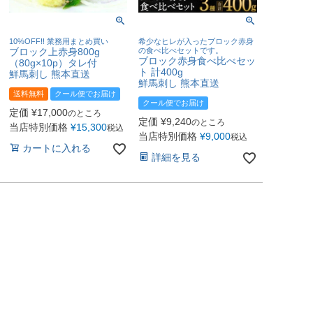
10%OFF!! 業務用まとめ買い
希少なヒレが入ったブロック赤身
ブロック上赤身800g
の食べ比べセットです。
ブロック赤身食べ比べセッ
（80g×10p）タレ付
ト 計400g
鮮馬刺し 熊本直送
鮮馬刺し 熊本直送
送料無料
クール便でお届け
クール便でお届け
定価
¥
17,000
のところ
定価
¥
9,240
のところ
当店特別価格
¥
15,300
税込
当店特別価格
¥
9,000
税込
カートに入れる
詳細を見る