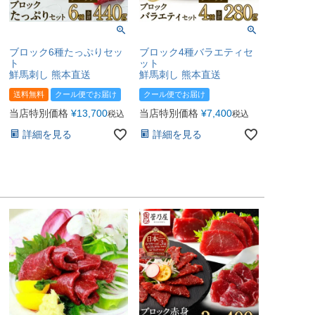
ブロック6種たっぷりセッ
ブロック4種バラエティセ
ト
ット
鮮馬刺し 熊本直送
鮮馬刺し 熊本直送
送料無料
クール便でお届け
クール便でお届け
当店特別価格
¥
13,700
当店特別価格
¥
7,400
税込
税込
詳細を見る
詳細を見る