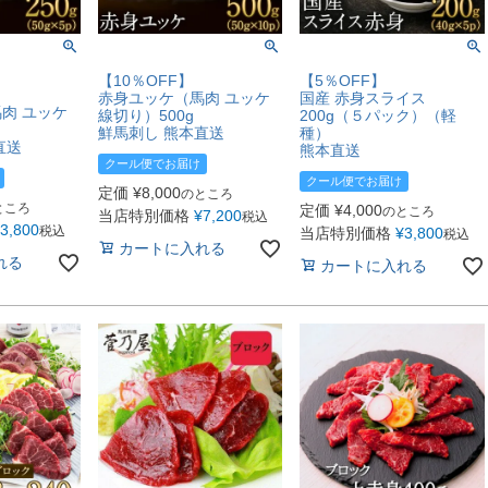
！
【10％OFF】
【5％OFF】
赤身ユッケ（馬肉 ユッケ
国産 赤身スライス
肉 ユッケ
線切り）500g
200g（５パック）（軽
鮮馬刺し 熊本直送
種）
直送
熊本直送
クール便でお届け
クール便でお届け
定価
¥
8,000
のところ
ところ
定価
¥
4,000
のところ
当店特別価格
¥
7,200
税込
3,800
税込
当店特別価格
¥
3,800
税込
カートに入れる
れる
カートに入れる