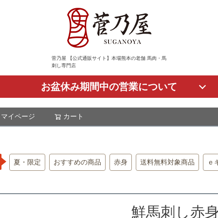
菅乃屋 【公式通販サイト】本場熊本の老舗 馬肉・馬
刺し専門店
お盆休み期間中の営業について
マイページ
カート
検索
夏・限定
おすすめの商品
赤身
送料無料対象商品
ｅ
鮮馬刺し赤