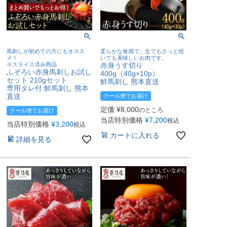
馬刺しが初めての方にもオスス
柔らかな食感で、生でもさっと焼
メ！
いても美味しいお肉です。
※スライス済み商品
赤身うす切り
ふぞろい赤身馬刺しお試し
400g（40g×10p）
セット 210gセット
鮮馬刺し 熊本直送
専用タレ付 鮮馬刺し 熊本
直送
クール便でお届け
定価
¥
8,000
のところ
クール便でお届け
当店特別価格
¥
7,200
税込
当店特別価格
¥
3,200
税込
カートに入れる
詳細を見る