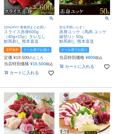
15%OFF!! 業務用まとめ買い
切る手間いらず！
スライス赤身600g
赤身ユッケ（馬肉 ユッケ
（40g×15p）タレなし
線切り）50g
鮮馬刺し 熊本直送
鮮馬刺し 熊本直送
送料無料
クール便でお届け
クール便でお届け
定価
¥
19,500
当店特別価格
¥
800
のところ
税込
当店特別価格
¥
16,500
税込
カートに入れる
カートに入れる