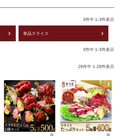
3
件中
1
-
3
件表示
単品スライス
3
件中
1
-
3
件表示
28
件中
1
-
28
件表示