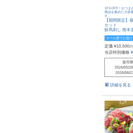
10％OFF！おつ
商品を集めた大容
す。
【期間限定】
セット
鮮馬刺し 熊本
クール便でお届け
定価
¥
10,500
の
当店特別価格
¥
販売
2026/05/29
2026/08/2
詳細を見る