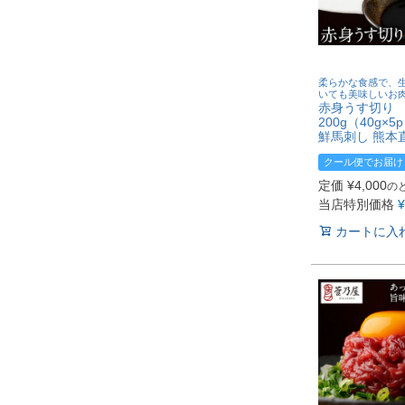
柔らかな食感で、
いても美味しいお
赤身うす切り
200g（40g×5
鮮馬刺し 熊本
クール便でお届け
定価
¥
4,000
の
当店特別価格
¥
カートに入