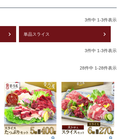
3
件中
1
-
3
件表示
単品スライス
3
件中
1
-
3
件表示
28
件中
1
-
28
件表示