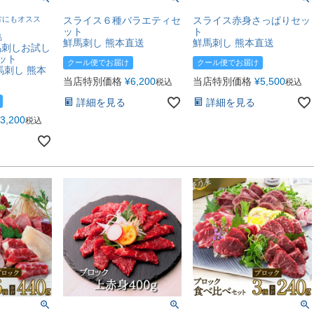
方にもオスス
スライス６種バラエティセ
スライス赤身さっぱりセッ
ット
ト
品
鮮馬刺し 熊本直送
鮮馬刺し 熊本直送
馬刺しお試し
セット
クール便でお届け
クール便でお届け
馬刺し 熊本
当店特別価格
¥
6,200
当店特別価格
¥
5,500
税込
税込
詳細を見る
詳細を見る
3,200
税込