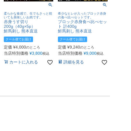
柔らかな食感で、生でもさっと焼
希少なヒレが入ったブロック赤身
いても美味しいお肉です。
の食べ比べセットです。
赤身うす切り
ブロック赤身食べ比べセッ
200g（40g×5p）
ト 計400g
鮮馬刺し 熊本直送
鮮馬刺し 熊本直送
クール便でお届け
クール便でお届け
定価
¥
4,000
定価
¥
9,240
のところ
のところ
当店特別価格
¥
3,800
当店特別価格
¥
9,000
税込
税込
カートに入れる
詳細を見る