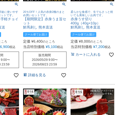
な用途に使いやす
20％OFF！人気の赤身2種のまと
柔らかな食感で、生でもさっと焼
セットです。
め買いセットです。
いても美味しいお肉です。
お手軽チョイ
【期間限定】赤身うま旨セ
赤身うす切り
ット
400g（40g×10p）
直送
鮮馬刺し 熊本直送
鮮馬刺し 熊本直送
クール便でお届け
クール便でお届け
定価
¥
6,400
定価
¥
8,000
ところ
のところ
のところ
6,900
当店特別価格
¥
5,100
当店特別価格
¥
7,200
税込
税込
税込
カートに入れる
期間
販売期間
 9:00
〜
2026/05/29 9:00
〜
3 23:59
2026/08/23 23:59
詳細を見る