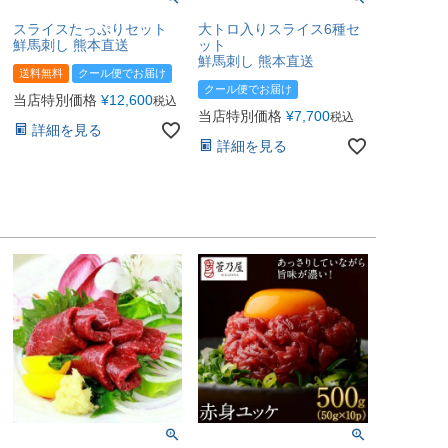
スライスたっぷりセット
大トロ入りスライス6種セ
鮮馬刺し 熊本直送
ット
鮮馬刺し 熊本直送
送料無料
クール便でお届け
クール便でお届け
当店特別価格
¥
12,600
税込
当店特別価格
¥
7,700
税込
詳細を見る
詳細を見る