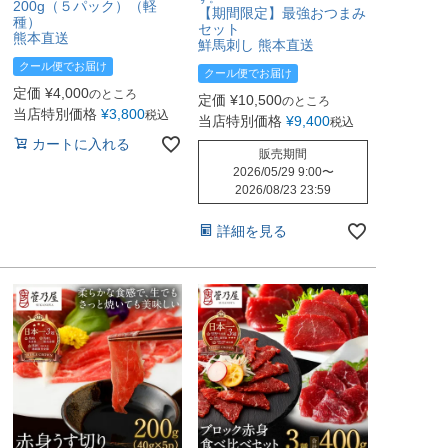
200g（５パック）（軽
【期間限定】最強おつまみ
種）
セット
熊本直送
鮮馬刺し 熊本直送
クール便でお届け
クール便でお届け
定価
¥
4,000
のところ
定価
¥
10,500
のところ
当店特別価格
¥
3,800
税込
当店特別価格
¥
9,400
税込
カートに入れる
販売期間
2026/05/29 9:00
〜
2026/08/23 23:59
詳細を見る