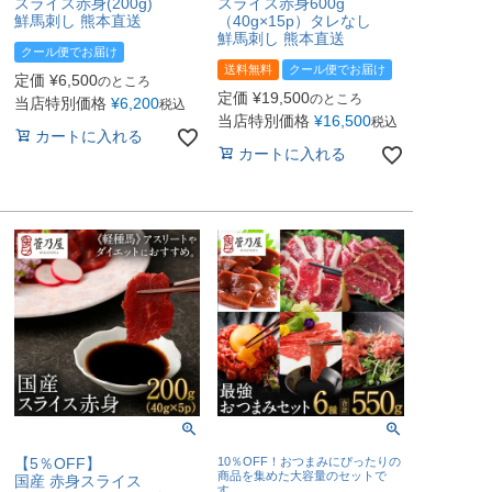
スライス赤身(200g)
スライス赤身600g
鮮馬刺し 熊本直送
（40g×15p）タレなし
鮮馬刺し 熊本直送
クール便でお届け
送料無料
クール便でお届け
定価
¥
6,500
のところ
定価
¥
19,500
のところ
当店特別価格
¥
6,200
税込
当店特別価格
¥
16,500
税込
カートに入れる
カートに入れる
【5％OFF】
10％OFF！おつまみにぴったりの
商品を集めた大容量のセットで
国産 赤身スライス
す。