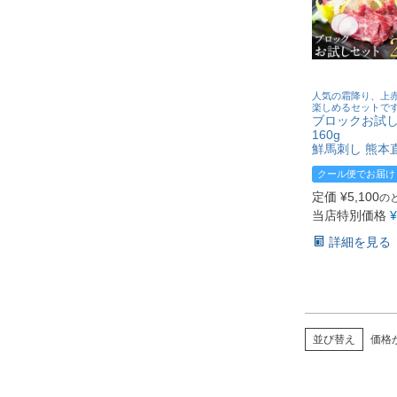
人気の霜降り、上
楽しめるセットで
ブロックお試し
160g
鮮馬刺し 熊本
クール便でお届け
定価
¥
5,100
の
当店特別価格
¥
詳細を見る
並び替え
価格