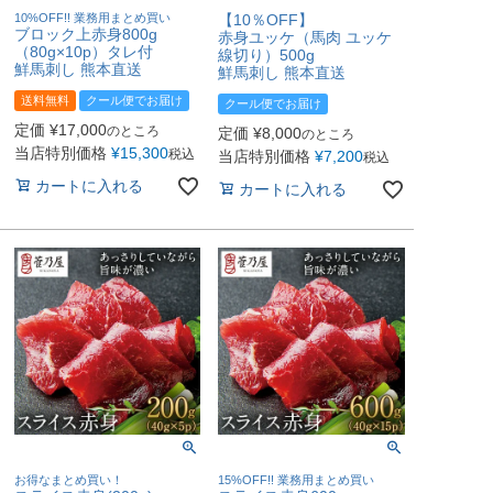
10%OFF!! 業務用まとめ買い
【10％OFF】
ブロック上赤身800g
赤身ユッケ（馬肉 ユッケ
（80g×10p）タレ付
線切り）500g
鮮馬刺し 熊本直送
鮮馬刺し 熊本直送
送料無料
クール便でお届け
クール便でお届け
定価
¥
17,000
のところ
定価
¥
8,000
のところ
当店特別価格
¥
15,300
税込
当店特別価格
¥
7,200
税込
カートに入れる
カートに入れる
お得なまとめ買い！
15%OFF!! 業務用まとめ買い