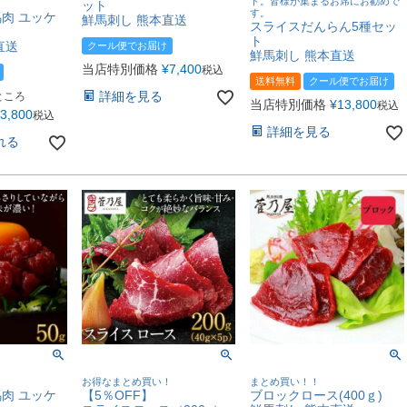
ト。皆様が集まるお席にお勧めで
ット
す。
肉 ユッケ
鮮馬刺し 熊本直送
スライスだんらん5種セッ
ト
直送
クール便でお届け
鮮馬刺し 熊本直送
当店特別価格
¥
7,400
税込
送料無料
クール便でお届け
詳細を見る
ところ
当店特別価格
¥
13,800
税込
3,800
税込
詳細を見る
れる
お得なまとめ買い！
まとめ買い！！
肉 ユッケ
【5％OFF】
ブロックロース(400ｇ)