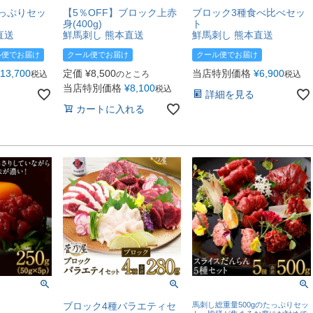
っぷりセッ
【5％OFF】ブロック上赤
ブロック3種食べ比べセッ
身(400g)
ト
直送
鮮馬刺し 熊本直送
鮮馬刺し 熊本直送
ル便でお届け
クール便でお届け
クール便でお届け
13,700
定価
¥
8,500
当店特別価格
¥
6,900
税込
のところ
税込
当店特別価格
¥
8,100
税込
詳細を見る
カートに入れる
！
ブロック4種バラエティセ
馬刺し総重量500gのたっぷりセッ