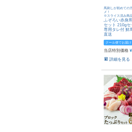
馬刺しが初めての
メ！
※スライス済み商
ふぞろい赤身
セット 210g
専用タレ付 鮮
直送
クール便でお届け
当店特別価格
¥
詳細を見る