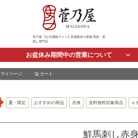
菅乃屋 【公式通販サイト】本場熊本の老舗 馬肉・馬
刺し専門店
お盆休み期間中の営業について
マイページ
カート
検索
夏・限定
おすすめの商品
赤身
送料無料対象商品
ｅ
鮮馬刺し赤