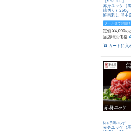
【5％OFF】
赤身ユッケ（馬
線切り）250g
鮮馬刺し 熊本
クール便でお届け
定価
¥
4,000
の
当店特別価格
¥
カートに入
切る手間いらず！
赤身ユッケ（馬