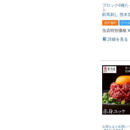
ブロック6種た
ト
鮮馬刺し 熊本
送料無料
クー
当店特別価格
¥
詳細を見る
お得なまとめ買い