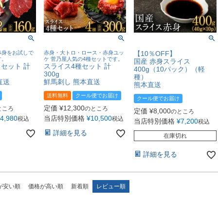
赤身をお試しで
赤身・大トロ・ロース・赤身ユッ
【10％OFF】
す。
ケ 菅乃屋人気の4種セットです。
国産 赤身スライス
セット 計
スライス4種セット 計
400g（10パック）（軽
300g
種）
直送
鮮馬刺し 熊本直送
熊本直送
送料無料
クール便でお届け
クール便でお届け
定価
¥
12,300
ところ
のところ
定価
¥
8,000
のところ
4,980
当店特別価格
¥
10,500
税込
税込
当店特別価格
¥
7,200
税込
詳細を見る
在庫切れ
詳細を見る
が安い順
価格が高い順
新着順
レビュー順