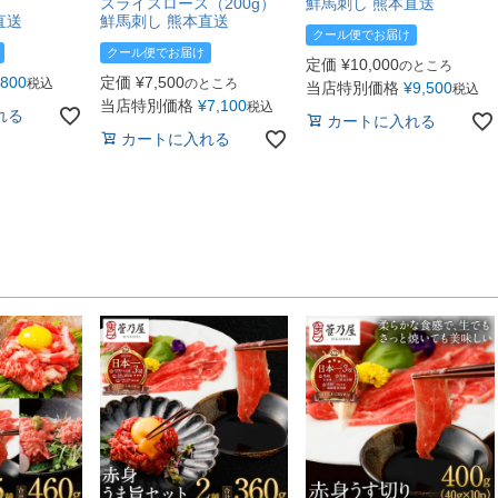
スライスロース（200g）
鮮馬刺し 熊本直送
直送
鮮馬刺し 熊本直送
クール便でお届け
クール便でお届け
定価
¥
10,000
のところ
800
定価
¥
7,500
税込
のところ
当店特別価格
¥
9,500
税込
当店特別価格
¥
7,100
税込
れる
カートに入れる
カートに入れる