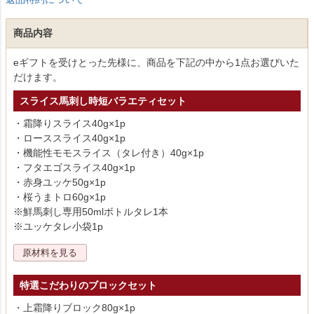
商品内容
eギフトを受けとった先様に、商品を下記の中から1点お選びいた
だけます。
スライス馬刺し時短バラエティセット
・霜降りスライス40g×1p
・ローススライス40g×1p
・機能性モモスライス（タレ付き）40g×1p
・フタエゴスライス40g×1p
・赤身ユッケ50g×1p
・桜うまトロ60g×1p
※鮮馬刺し専用50mlボトルタレ1本
※ユッケタレ小袋1p
原材料を見る
特選こだわりのブロックセット
・上霜降りブロック80g×1p