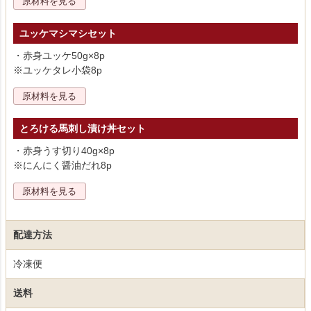
原材料を見る
ユッケマシマシセット
・赤身ユッケ50g×8p
※ユッケタレ小袋8p
原材料を見る
とろける馬刺し漬け丼セット
・赤身うす切り40g×8p
※にんにく醤油だれ8p
原材料を見る
配達方法
冷凍便
送料