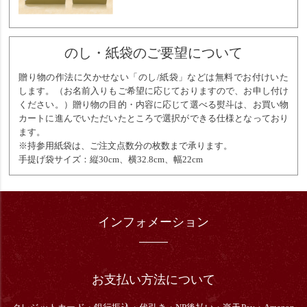
のし・紙袋のご要望について
贈り物の作法に欠かせない「のし/紙袋」などは無料でお付けいた
します。（お名前入りもご希望に応じておりますので、お申し付け
ください。）贈り物の目的・内容に応じて選べる熨斗は、お買い物
カートに進んでいただいたところで選択ができる仕様となっており
ます。
※持参用紙袋は、ご注文点数分の枚数まで承ります。
手提げ袋サイズ：縦30cm、横32.8cm、幅22cm
インフォメーション
お支払い方法について