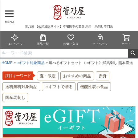
MENU
菅乃屋 【公式通販サイト】本場熊本の老舗 馬肉・馬刺し専門店
TOPページ
商品一覧
お気に入り
マイページ
カート
HOME
eギフト対象商品
選べるギフトセット《eギフト》鮮馬刺し 熊本直送
注目キーワード
夏・限定
おすすめの商品
赤身
送料無料対象商品
ｅギフトで贈る
機能性表示食品
国産馬刺し