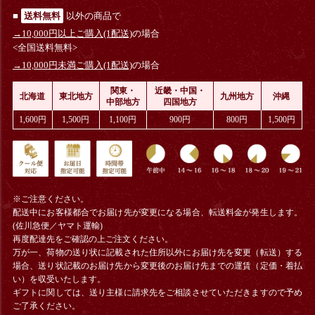
■
送料無料
以外の商品で
→10,000円以上ご購入(1配送)
の場合
<全国送料無料>
→10,000円未満ご購入(1配送)
の場合
関東・
近畿・中国・
北海道
東北地方
九州地方
沖縄
中部地方
四国地方
1,600円
1,500円
1,100円
900円
800円
1,500円
※ご注意ください。
配送中にお客様都合でお届け先が変更になる場合、
転送料金
が発生します。
(佐川急便／ヤマト運輸)
再度配達先をご確認の上ご注文ください。
万が一、荷物の送り状に記載された住所以外にお届け先を変更（転送）する
場合、送り状記載のお届け先から変更後のお届け先までの運賃（定価・着払
い）を収受いたします。
ギフトに関しては、送り主様に請求先をご相談させていただきますので予め
ご了承ください。