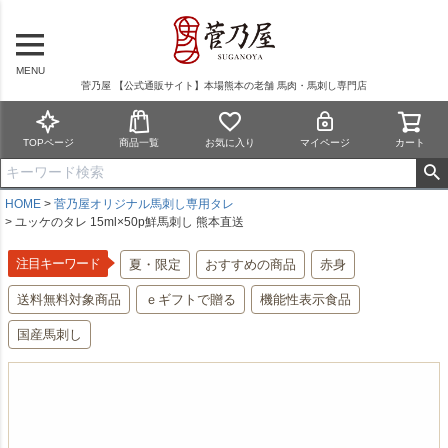
MENU
菅乃屋 【公式通販サイト】本場熊本の老舗 馬肉・馬刺し専門店
TOPページ
商品一覧
お気に入り
マイページ
カート
HOME
菅乃屋オリジナル馬刺し専用タレ
ユッケのタレ 15ml×50p鮮馬刺し 熊本直送
注目キーワード
夏・限定
おすすめの商品
赤身
送料無料対象商品
ｅギフトで贈る
機能性表示食品
国産馬刺し