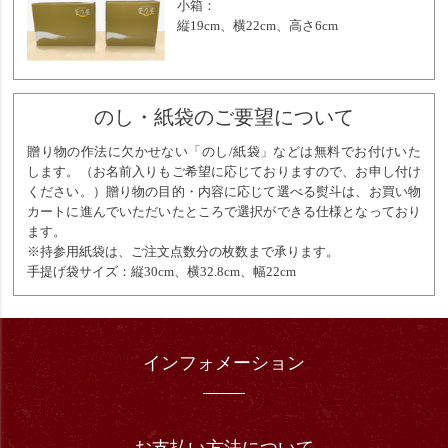
小箱：
縦19cm、横22cm、高さ6cm
のし・紙袋のご要望について
贈り物の作法に欠かせない「のし/紙袋」などは無料でお付けいた
します。（お名前入りもご希望に応じておりますので、お申し付け
ください。）贈り物の目的・内容に応じて選べる熨斗は、お買い物
カートに進んでいただいたところで選択ができる仕様となっており
ます。
※持参用紙袋は、ご注文点数分の枚数まで承ります。
手提げ袋サイズ：縦30cm、横32.8cm、幅22cm
インフォメーション
お支払い方法について