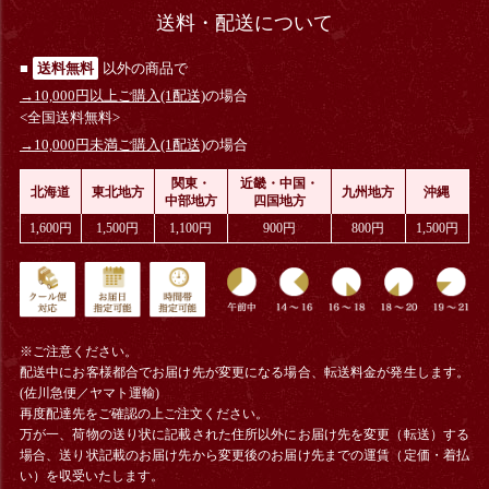
送料・配送について
■
送料無料
以外の商品で
→10,000円以上ご購入(1配送)
の場合
<全国送料無料>
→10,000円未満ご購入(1配送)
の場合
関東・
近畿・中国・
北海道
東北地方
九州地方
沖縄
中部地方
四国地方
1,600円
1,500円
1,100円
900円
800円
1,500円
※ご注意ください。
配送中にお客様都合でお届け先が変更になる場合、
転送料金
が発生します。
(佐川急便／ヤマト運輸)
再度配達先をご確認の上ご注文ください。
万が一、荷物の送り状に記載された住所以外にお届け先を変更（転送）する
場合、送り状記載のお届け先から変更後のお届け先までの運賃（定価・着払
い）を収受いたします。