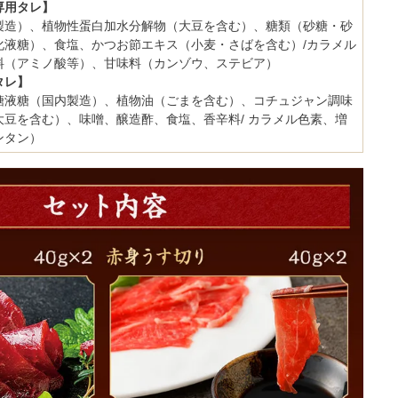
専用タレ】
製造）、植物性蛋白加水分解物（大豆を含む）、糖類（砂糖・砂
化液糖）、食塩、かつお節エキス（小麦・さばを含む）/カラメル
料（アミノ酸等）、甘味料（カンゾウ、ステビア）
タレ】
糖液糖（国内製造）、植物油（ごまを含む）、コチュジャン調味
大豆を含む）、味噌、醸造酢、食塩、香辛料/ カラメル色素、増
ンタン）