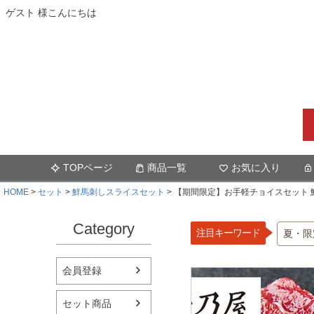
ゲスト 様こんにちは
TOPページ
商品一覧
お気に入り
HOME
セット
鮮馬刺しスライスセット
【期間限定】お手軽チョイスセット 
Category
注目キーワード
夏・限
会員登録
セット商品