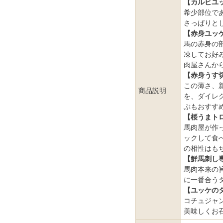
【カルビユ
希少部位で
さっぱりと
【赤身ユッケ
馬の赤身の
凍してお好
肉屋さんか
【赤身うす
この薄さ、
商品説明
を、ダイレ
ぶもおすす
【桜うまトロ
馬肉屋が作
ックして食
の相性はも
【鮮馬刺し
馬肉本来の
に一番合う
【ユッケの
コチュジャ
美味しくお