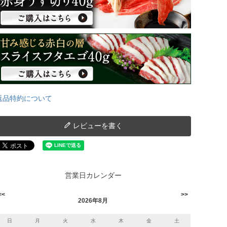
返品特約について
レビューを書く
営業日カレンダー
2026年8月
日
月
火
水
木
金
土