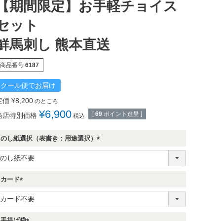
【期間限定】お手軽チョイス
セット
鮮馬刺し 熊本直送
商品番号
6187
クール便でお届け
定価
¥
8,200
のところ
¥
6,900
[
69
ポイント進呈 ]
当店特別価格
税込
のし紙選択（表書き：用途選択）
(
必
須
)
カード
(
必
須
)
手提げ袋