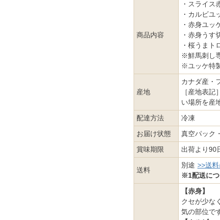
・スライス赤
・カルビユッ
・赤身ユッケ5
商品内容
・赤身うす切
・桜うまトロ
※鮮馬刺し専
※ユッケ特製
カナダ産・
産地
［産地表記
い場所を産
配達方法
冷凍
お届け状態
真空パック
賞味期限
出荷より90
別途
>>送
送料
※1配送につ
【赤身】
クセが少な
気の部位で