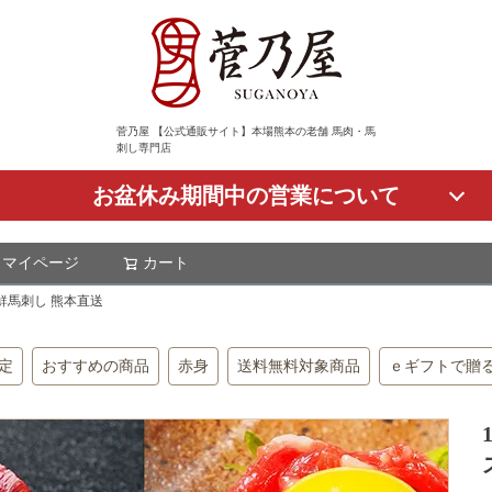
菅乃屋 【公式通販サイト】本場熊本の老舗 馬肉・馬
刺し専門店
お盆休み期間中の営業について
マイページ
カート
検索
鮮馬刺し 熊本直送
定
おすすめの商品
赤身
送料無料対象商品
ｅギフトで贈