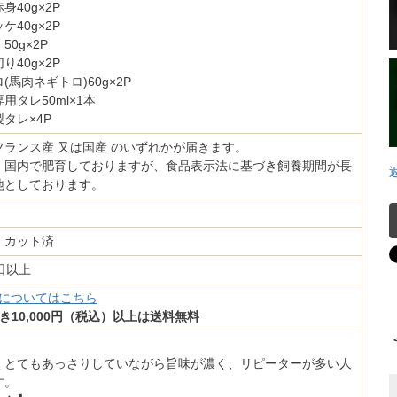
身40g×2P
ケ40g×2P
0g×2P
り40g×2P
(馬肉ネギトロ)60g×2P
用タレ50ml×1本
タレ×4P
フランス産 又は国産 のいずれかが届きます。
］国内で肥育しておりますが、食品表示法に基づき飼養期間が長
地としております。
・カット済
日以上
料についてはこちら
き10,000円（税込）以上は送料無料
くとてもあっさりしていながら旨味が濃く、リピーターが多い人
す。