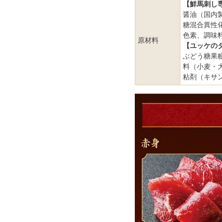
【鮮馬刺し
醤油（国内
糖混合異性
色素、調味
原材料
【ユッケの
ぶどう糖果
料（小麦・
粘剤（キサ