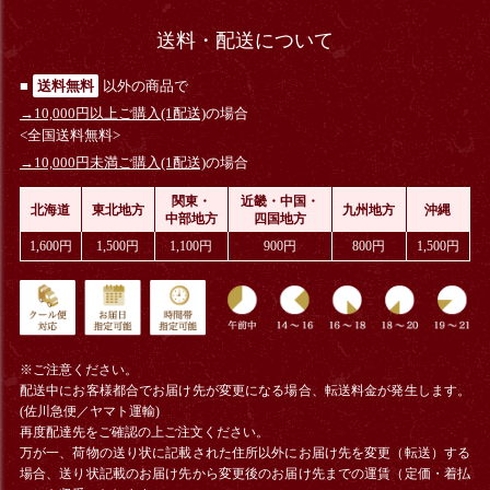
送料・配送について
■
送料無料
以外の商品で
→10,000円以上ご購入(1配送)
の場合
<全国送料無料>
→10,000円未満ご購入(1配送)
の場合
関東・
近畿・中国・
北海道
東北地方
九州地方
沖縄
中部地方
四国地方
1,600円
1,500円
1,100円
900円
800円
1,500円
※ご注意ください。
配送中にお客様都合でお届け先が変更になる場合、
転送料金
が発生します。
(佐川急便／ヤマト運輸)
再度配達先をご確認の上ご注文ください。
万が一、荷物の送り状に記載された住所以外にお届け先を変更（転送）する
場合、送り状記載のお届け先から変更後のお届け先までの運賃（定価・着払