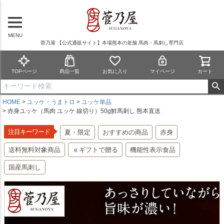
MENU
菅乃屋 【公式通販サイト】本場熊本の老舗 馬肉・馬刺し専門店
TOPページ
商品一覧
お気に入り
マイページ
カート
HOME
ユッケ・うまトロ
ユッケ単品
赤身ユッケ（馬肉 ユッケ 線切り）50g鮮馬刺し 熊本直送
注目キーワード
夏・限定
おすすめの商品
赤身
送料無料対象商品
ｅギフトで贈る
機能性表示食品
国産馬刺し