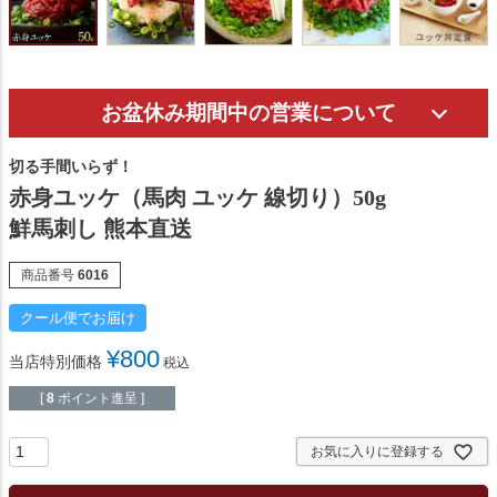
お盆休み期間中の営業について
切る手間いらず！
赤身ユッケ（馬肉 ユッケ 線切り）50g
鮮馬刺し 熊本直送
商品番号
6016
クール便でお届け
¥
800
当店特別価格
税込
[
8
ポイント進呈 ]
お気に入りに登録する