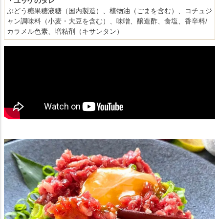
・ユッケのタレ
ぶどう糖果糖液糖（国内製造）、植物油（ごまを含む）、コチュジ
ャン調味料（小麦・大豆を含む）、味噌、醸造酢、食塩、香辛料/
カラメル色素、増粘剤（キサンタン）