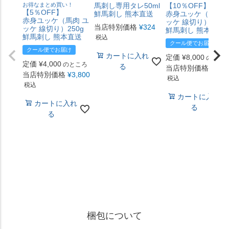
お得なまとめ買い！
馬刺し専用タレ50ml
【10％OFF】
【5％OFF】
鮮馬刺し 熊本直送
赤身ユッケ（馬肉 
赤身ユッケ（馬肉 ユ
ッケ 線切り）500g
当店特別価格
¥
324
ッケ 線切り）250g
鮮馬刺し 熊本直送
鮮馬刺し 熊本直送
税込
クール便でお届け
クール便でお届け
カートに入れ
定価
¥
8,000
のとこ
定価
¥
4,000
のところ
る
当店特別価格
¥
7,2
当店特別価格
¥
3,800
税込
税込
カートに入れ
カートに入れ
る
る
梱包について