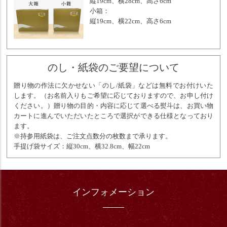
縦19cm、横28cm、高さ6cm
小箱：
縦19cm、横22cm、高さ6cm
のし・紙袋のご要望について
贈り物の作法に欠かせない「のし/紙袋」などは無料でお付けいた
します。（お名前入りもご希望に応じておりますので、お申し付け
ください。）贈り物の目的・内容に応じて選べる熨斗は、お買い物
カートに進んでいただいたところで選択ができる仕様となっており
ます。
※持参用紙袋は、ご注文点数分の枚数まで承ります。
手提げ袋サイズ：縦30cm、横32.8cm、幅22cm
インフォメーション