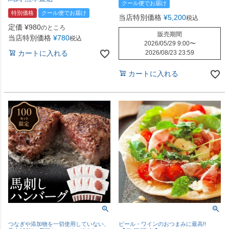
クール便でお届け
特別価格
クール便でお届け
当店特別価格
¥
5,200
税込
定価
¥
980
のところ
販売期間
当店特別価格
¥
780
税込
2026/05/29 9:00
〜
カートに入れる
2026/08/23 23:59
カートに入れる
つなぎや添加物を一切使用していない、
ビール・ワインのおつまみに最高!!