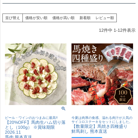
並び替え
価格が安い順
価格が高い順
新着順
レビュー順
12
件中
1
-
12
件表示
ビール・ワインのおつまみに最高!!
今夏は肉厚の食感、溢れる肉汁が人気の
【20%OFF】馬肉生ハム切り落
サイコロステーキをセットにしました。
【数量限定】馬焼き四種盛り
とし（100g） ※賞味期限
鮮馬刺し 熊本直送
2026.11
馬肉 熊本直送