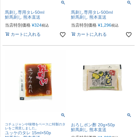
馬刺し専用タレ50ml
馬刺し専用タレ500ml
鮮馬刺し 熊本直送
鮮馬刺し 熊本直送
当店特別価格
¥
324
当店特別価格
¥
1,296
税込
税込
カートに入れる
カートに入れる
コチュジャンや味噌をベースに特製のタ
おろしポン酢 20g×50p
レをご用意しました。
鮮馬刺し 熊本直送
ユッケのタレ 15ml×50p