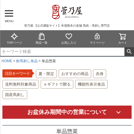
MENU
菅乃屋 【公式通販サイト】本場熊本の老舗 馬肉・馬刺し専門店
TOPページ
商品一覧
お気に入り
マイページ
カート
HOME
鮮馬刺し単品
単品惣菜
注目キーワード
夏・限定
おすすめの商品
赤身
送料無料対象商品
ｅギフトで贈る
機能性表示食品
国産馬刺し
お盆休み期間中の営業について
単品惣菜