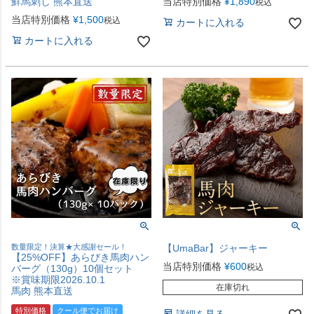
鮮馬刺し 熊本直送
当店特別価格
¥
1,890
税込
当店特別価格
¥
1,500
税込
カートに入れる
カートに入れる
数量限定！決算★大感謝セール！
【UmaBar】ジャーキー
【25%OFF】あらびき馬肉ハン
当店特別価格
¥
600
税込
バーグ（130g）10個セット
※賞味期限2026.10.1
在庫切れ
馬肉 熊本直送
特別価格
クール便でお届け