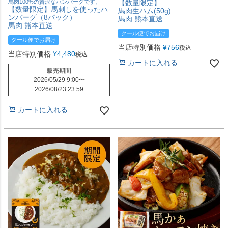
馬肉100%の贅沢なハンバーグです。
【数量限定】
【数量限定】馬刺しを使ったハ
馬肉生ハム(50g)
ンバーグ（8パック）
馬肉 熊本直送
馬肉 熊本直送
クール便でお届け
クール便でお届け
当店特別価格
¥
756
税込
当店特別価格
¥
4,480
税込
カートに入れる
販売期間
2026/05/29 9:00
〜
2026/08/23 23:59
カートに入れる