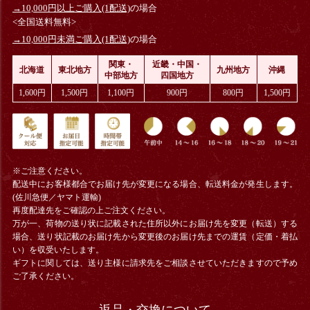
→10,000円以上ご購入(1配送)
の場合
<全国送料無料>
→10,000円未満ご購入(1配送)
の場合
関東・
近畿・中国・
北海道
東北地方
九州地方
沖縄
中部地方
四国地方
1,600円
1,500円
1,100円
900円
800円
1,500円
※ご注意ください。
配送中にお客様都合でお届け先が変更になる場合、
転送料金
が発生します。
(佐川急便／ヤマト運輸)
再度配達先をご確認の上ご注文ください。
万が一、荷物の送り状に記載された住所以外にお届け先を変更（転送）する
場合、送り状記載のお届け先から変更後のお届け先までの運賃（定価・着払
い）を収受いたします。
ギフトに関しては、送り主様に請求先をご相談させていただきますので予め
ご了承ください。
返品・交換について