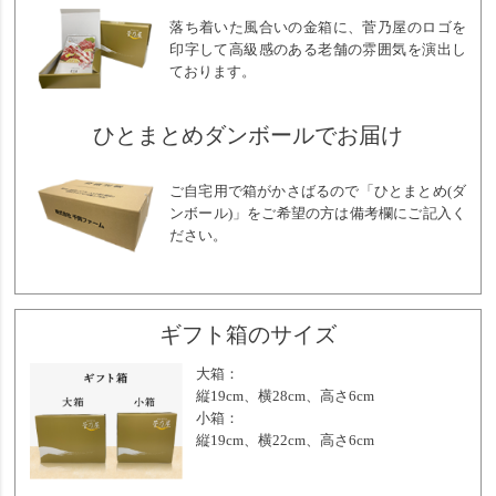
落ち着いた風合いの金箱に、菅乃屋のロゴを
印字して高級感のある老舗の雰囲気を演出し
ております。
ひとまとめダンボールでお届け
ご自宅用で箱がかさばるので「ひとまとめ(ダ
ンボール)」をご希望の方は備考欄にご記入く
ださい。
ギフト箱のサイズ
大箱：
縦19cm、横28cm、高さ6cm
小箱：
縦19cm、横22cm、高さ6cm