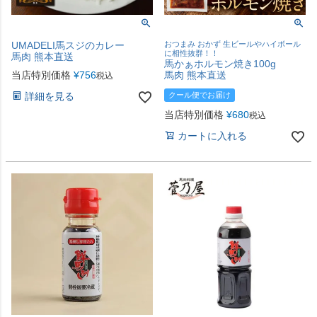
UMADELI馬スジのカレー
おつまみ おかず 生ビールやハイボール
に相性抜群！！
馬肉 熊本直送
馬かぁホルモン焼き100g
当店特別価格
¥
756
馬肉 熊本直送
税込
詳細を見る
クール便でお届け
当店特別価格
¥
680
税込
カートに入れる