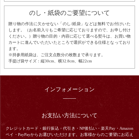
のし・紙袋のご要望について
贈り物の作法に欠かせない「のし/紙袋」などは無料でお付けいた
します。（お名前入りもご希望に応じておりますので、お申し付け
ください。）贈り物の目的・内容に応じて選べる熨斗は、お買い物
カートに進んでいただいたところで選択ができる仕様となっており
ます。
※持参用紙袋は、ご注文点数分の枚数まで承ります。
手提げ袋サイズ：縦30cm、横32.8cm、幅22cm
インフォメーション
お支払い方法について
クレジットカード・銀行振込・
代引き・
NP後払い・楽天Pay・Amazon
ペイ・PayPayからお選びいただけます。お客様からのご要望にお応え